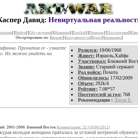
Каспер Давид:
Невиртуальная реальност
трация
]
[
Найти
] [
Обсуждения
] [
Новинки
] [
English
] [
Помощь
] [
Построения
]
[
Око
Отсортировано по: [
форме
] [
популярности
] [
дате
] [
названию
]
афична. Прочитав ее - узнаете
Родился:
19/06/1968
ные. Их можно увидеть на
Живет:
Израиль,Хайфа
Участвовал:
Ближний Вос
Звание:
Старший сержант
Род войск:
Пехота
Обновлялось:
17/02/2009
Объем:
292k/4
Рейтинг:
7.08*57
Посетителей за год:
768
Рекомендации :
Лосев Е.
й: 2001-2006. Ближний Восток
Комментарии: 32 (19/06/2012)
локурая молодая женщина пряталась за угловой витриной обувног
ебенок не плакал, огромными глазами, с ужасом глядя на бегу