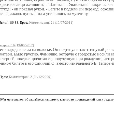
расивое лицо женщины. - "Паника." - Уважаемая! - закричал он 
ттуда! - он показал рукой. - Бегите в подземный переход, осколки
не выражало, пустые глаза уставились на мужчину.
ытий: 86-88. Проза
Комментарии: 21 (19/07/2011)
тарии: 16 (19/06/2012)
го наряда висела на волоске. Он подтянул и так затянутый до 
атери. Было грустно. Фамилию, которую с гордостью носили ег
вечерней поверке прочитал ее, полученную при рождении, истери
енном билете в его фамилии О, вместо изначального Е. Теперь ег
 Проза
Комментарии: 2 (04/12/2009)
War материалов, обращайтесь напрямую к авторам произведений или к редактор