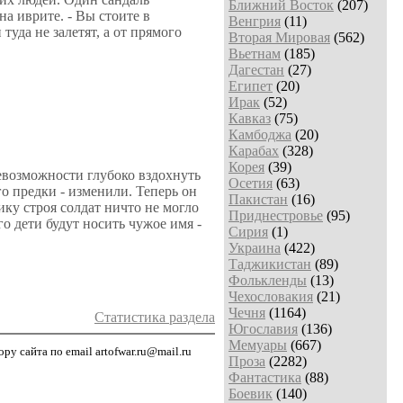
Ближний Восток
(207)
на иврите. - Вы стоите в
Венгрия
(11)
 туда не залетят, а от прямого
Вторая Мировая
(562)
Вьетнам
(185)
Дагестан
(27)
Египет
(20)
Ирак
(52)
Кавказ
(75)
Камбоджа
(20)
Карабах
(328)
Корея
(39)
невозможности глубоко вздохнуть
Осетия
(63)
о предки - изменили. Теперь он
Пакистан
(16)
ку строя солдат ничто не могло
Приднестровье
(95)
о дети будут носить чужое имя -
Сирия
(1)
Украина
(422)
Таджикистан
(89)
Фолькленды
(13)
Чехословакия
(21)
Чечня
(1164)
Статистика раздела
Югославия
(136)
Мемуары
(667)
у сайта по email artofwar.ru@mail.ru
Проза
(2282)
Фантастика
(88)
Боевик
(140)