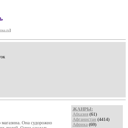
ь
пка.ru
]
ток
ЖАНРЫ:
Абхазия
(61)
Афганистан
(4414)
о магазина. Она судорожно
Африка
(69)
щих людей. Один сандаль