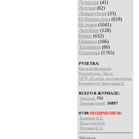
Детектив
(41)
Детская
(62)
Драматургия
(33)
Публицистика
(619)
История
(1041)
Литобзор
(128)
Юмор
(632)
Перевод
(166)
Translation
(80)
Политика
(1765)
РУЛЕТКА:
Как я возвращался
Второй пояс. Часть
1979, 28 июня, постановление
Рекомендует Фарукшин Р.
ВСЕГО В ЖУРНАЛЕ:
Авторов:
751
Произведений:
16897
07/08
ПОЗДРАВЛЯЕМ
:
Калинин А.П.
Прокудин Н.Н.
Раченков Е.А.
Афган.ru