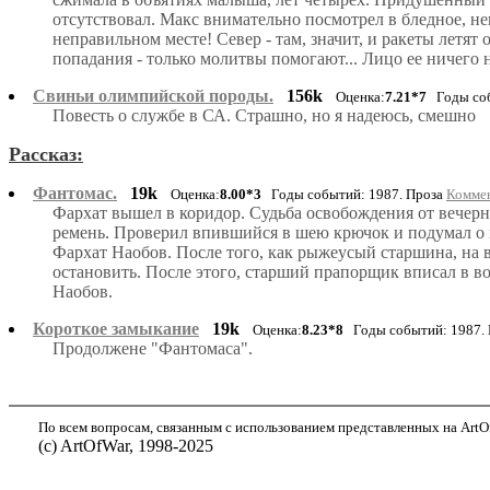
отсутствовал. Макс внимательно посмотрел в бледное, нек
неправильном месте! Север - там, значит, и ракеты летят о
попадания - только молитвы помогают... Лицо ее ничего 
Свиньи олимпийской породы.
156k
Оценка:
7.21*7
Годы соб
Повесть о службе в СА. Страшно, но я надеюсь, смешно
Рассказ:
Фантомас.
19k
Оценка:
8.00*3
Годы событий: 1987. Проза
Коммен
Фархат вышел в коридор. Судьба освобождения от вечерне
ремень. Проверил впившийся в шею крючок и подумал о м
Фархат Наобов. После того, как рыжеусый старшина, на 
остановить. После этого, старший прапорщик вписал в во
Наобов.
Короткое замыкание
19k
Оценка:
8.23*8
Годы событий: 1987.
Продолжене "Фантомаса".
По всем вопросам, связанным с использованием представленных на ArtOf
(с) ArtOfWar, 1998-2025