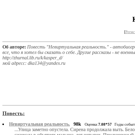
[
Регис
Об авторе:
Повесть "Невиртуальная реальность." - автобиогр
все, что я хотел бы сказать о себе. Другие рассказы - не воен
http://zhurnal.lib.ru/k/kasper_d/
мой адресс: dka134@yandex.ru
Повесть:
Невиртуальная реальность.
98k
Оценка:
7.08*57
Годы событи
...Улица заметно опустела. Сирена продолжала выть. Бе
сжимала в объятиях малыша, лет четырех. Придушенный р