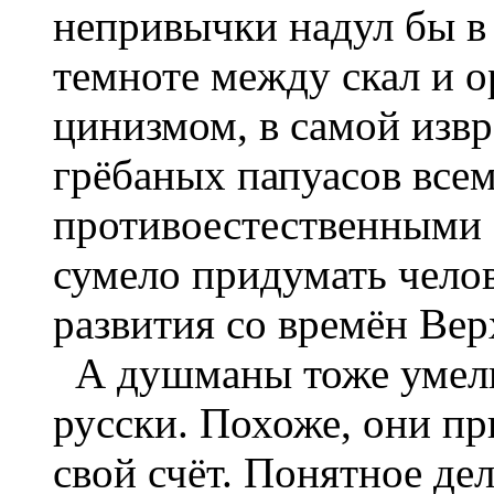
непривычки надул бы в
темноте между скал и о
цинизмом, в самой извр
грёбаных папуасов вс
противоестественными 
сумело придумать челов
развития со времён Вер
А душманы тоже умели
русски. Похоже, они п
свой счёт. Понятное де