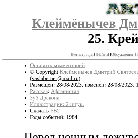
Клеймёнычев Дм
25. Кре
[
Регистрация
]
[
Найти
] [
Обсуждения
] [
Оставить комментарий
© Copyright
Клеймёнычев Дмитрий Святосл
(
vasiaberner@mail.ru
)
Размещен: 28/08/2023, изменен: 28/08/2023. 
Рассказ
:
Афганистан
Зуб Дракона
Иллюстрации: 2 штук.
Скачать
FB2
Годы событий: 1984
Перед ночным дежурств