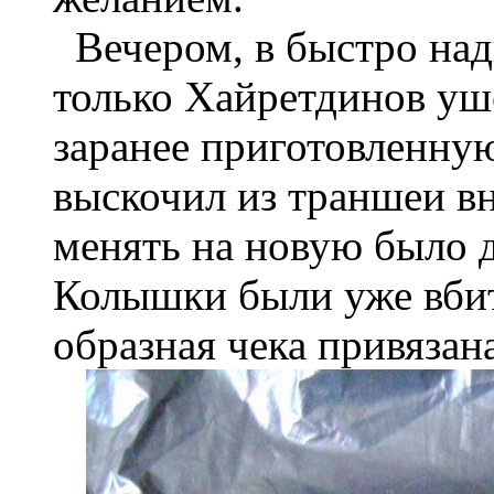
Вечером, в быстро над
только Хайретдинов уше
заранее приготовленну
выскочил из траншеи в
менять на новую было 
Колышки были уже вбит
образная чека привязана