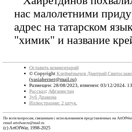
Хайретдинов похвалил.
нас малолетними приду
адрес на татарском язык
"химик" и название кре
Оставить комментарий
© Copyright
Клеймёнычев Дмитрий Святослав
(
vasiaberner@mail.ru
)
Размещен: 28/08/2023, изменен: 03/12/2024. 1
Рассказ
:
Афганистан
Зуб Дракона
Иллюстрации: 2 штук.
По всем вопросам, связанным с использованием представленных на ArtOfWar
email artofwar.ru@mail.ru
(с) ArtOfWar, 1998-2025