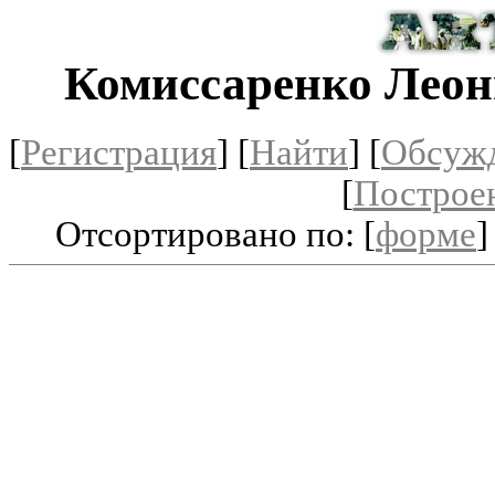
Комиссаренко Лео
[
Регистрация
]
[
Найти
] [
Обсуж
[
Построе
Отсортировано по: [
форме
]