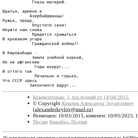
            Глаза матерей.

Братья, армяне и 

           Азербайджанцы!

Ружья, прошу, 

            Опустите свои!

Неужто нам снова

            Придется сражаться

В кровавом угаре

            Гражданской войны?!

В Кировабаде -

            Земля хлебной коркой,

Но не афганские 

             Горы вокруг...

И оттого так 

             Печально и горько,

Что СССР здесь

           Закончился вдруг...
Комментарии: 3, последний от 14/04/2015.
© Copyright
Крылов Александр Эдуардович
(
alexanderkrylov@mail.ru
)
Размещен: 10/03/2015, изменен: 10/05/2023. 
Песня
:
Карабах
,
Поэзия
По всем вопросам, связанным с использованием представленных на ArtOfWar