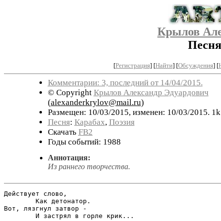
Крылов Але
Песня
[
Регистрация
]
[
Найти
] [
Обсуждения
] [
Комментарии: 3, последний от 14/04/2015.
© Copyright
Крылов Александр Эдуардович
(
alexanderkrylov@mail.ru
)
Размещен: 10/03/2015, изменен: 10/03/2015. 1k
Песня
:
Карабах
,
Поэзия
Скачать
FB2
Годы событий: 1988
Аннотация:
Из раннего творчества.
Действует слово,

        Как детонатор.

Вот, лязгнул затвор -

        И застрял в горле крик...
