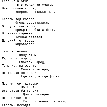
Селенья в огне - 

        И в руках автоматы,

Все прошлое - сон,

       Впереди - только миг.

Ковром под колеса

       Огонь расстилался,

От пуль, как в бою,

       Прикрывал брата брат.

В памяти горечью 

       Вечной остался

Далекий тот город -

       Кировабад!

Там рассекали 

        Толпу БТРы,

Где мы от народа

         Спасали народ,

Там, как на фронте,

          Считали потери,

Но только не знали,

          Где тыл, а где фронт. 

Парням тем, которым

          По 18-ть,

Вернуться бы только

           Домой поскорей.

Но в цинке тела

           Снова в землю ложаться,

Слезами исходят
