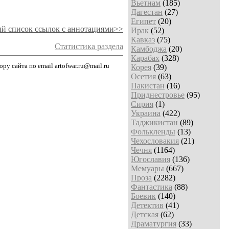
Вьетнам
(185)
Дагестан
(27)
Египет
(20)
й список ссылок с аннотациями>>
Ирак
(52)
Кавказ
(75)
Статистика раздела
Камбоджа
(20)
Карабах
(328)
у сайта по email artofwar.ru@mail.ru
Корея
(39)
Осетия
(63)
Пакистан
(16)
Приднестровье
(95)
Сирия
(1)
Украина
(422)
Таджикистан
(89)
Фолькленды
(13)
Чехословакия
(21)
Чечня
(1164)
Югославия
(136)
Мемуары
(667)
Проза
(2282)
Фантастика
(88)
Боевик
(140)
Детектив
(41)
Детская
(62)
Драматургия
(33)