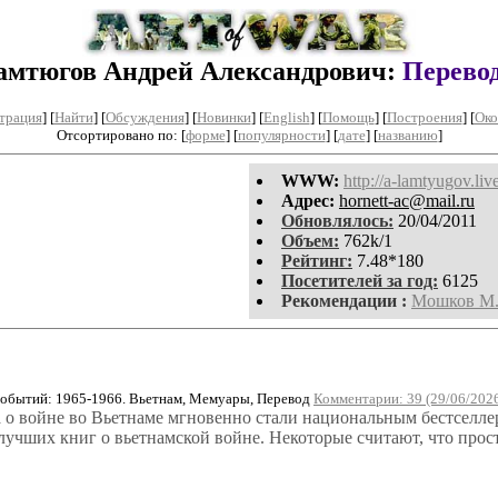
амтюгов Андрей Александрович:
Перево
трация
]
[
Найти
] [
Обсуждения
] [
Новинки
] [
English
] [
Помощь
] [
Построения
]
[
Око
Отсортировано по: [
форме
] [
популярности
] [
дате
] [
названию
]
WWW:
http://a-lamtyugov.liv
Aдpeс:
hornett-ac@mail.ru
Обновлялось:
20/04/2011
Объем:
762k/1
Рейтинг:
7.48*180
Посетителей за год:
6125
Рекомендации :
Мошков М.
бытий: 1965-1966. Вьетнам, Мемуары, Перевод
Комментарии: 39 (29/06/202
 о войне во Вьетнаме мгновенно стали национальным бестселле
 лучших книг о вьетнамской войне. Некоторые считают, что прос