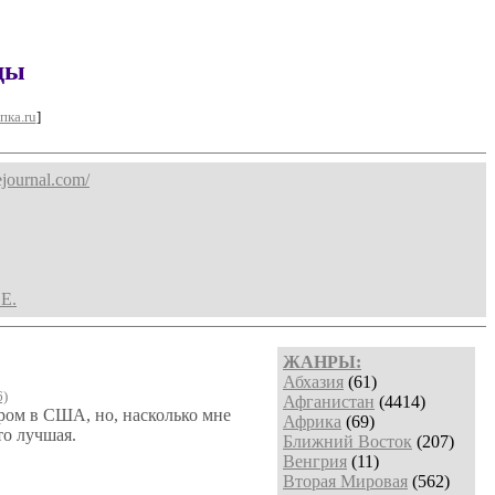
ды
пка.ru
]
ejournal.com/
Е.
ЖАНРЫ:
Абхазия
(61)
6)
Афганистан
(4414)
ром в США, но, насколько мне
Африка
(69)
то лучшая.
Ближний Восток
(207)
Венгрия
(11)
Вторая Мировая
(562)