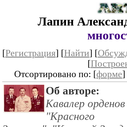
Лапин Алексан
многос
[
Регистрация
]
[
Найти
] [
Обсуж
[
Построе
Отсортировано по: [
форме
]
Об авторе:
Кавалер орденов
"Красного