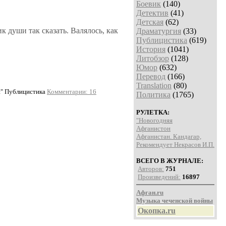
Боевик
(140)
Детектив
(41)
Детская
(62)
к души так сказать. Валялось, как
Драматургия
(33)
Публицистика
(619)
История
(1041)
Литобзор
(128)
Юмор
(632)
Перевод
(166)
Translation
(80)
я" Публицистика
Комментарии: 16
Политика
(1765)
РУЛЕТКА:
"Новогодняя
Афганистон
Афганистан. Кандагар,
Рекомендует Некрасов И.П.
ВСЕГО В ЖУРНАЛЕ:
Авторов:
751
Произведений:
16897
Афган.ru
Музыка чеченской войны
Окопка.ru