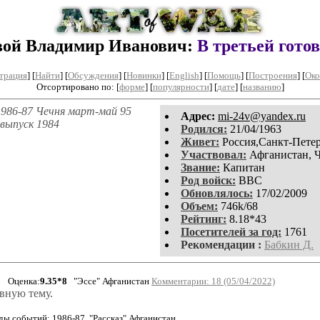
вой Владимир Иванович:
В третьей гото
трация
]
[
Найти
] [
Обсуждения
] [
Новинки
] [
English
] [
Помощь
] [
Построения
]
[
Око
Отсортировано по: [
форме
] [
популярности
] [
дате
] [
названию
]
986-87 Чечня март-май 95
Aдpeс:
mi-24v@yandex.ru
выпуск 1984
Родился:
21/04/1963
Живет:
Россия,Санкт-Пете
Участвовал:
Афганистан, 
Звание:
Капитан
Род войск:
ВВС
Обновлялось:
17/02/2009
Объем:
746k/68
Рейтинг:
8.18*43
Посетителей за год:
1761
Рекомендации :
Бабкин Д.
Оценка:
9.35*8
"Эссе" Афганистан
Комментарии: 18 (05/04/2022)
вную тему.
ы событий: 1986-87. "Рассказ" Афганистан