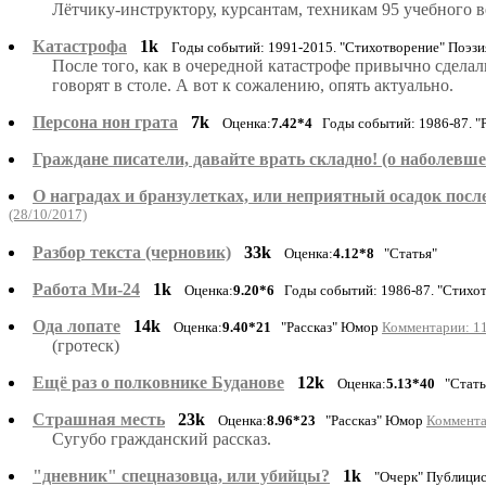
Лётчику-инструктору, курсантам, техникам 95 учебного 
Катастрофа
1k
Годы событий: 1991-2015. "Стихотворение" Поэзи
После того, как в очередной катастрофе привычно сделал
говорят в столе. А вот к сожалению, опять актуально.
Персона нон грата
7k
Оценка:
7.42*4
Годы событий: 1986-87. "Р
Граждане писатели, давайте врать складно! (о наболевш
О наградах и бранзулетках, или неприятный осадок пос
(28/10/2017)
Разбор текста (черновик)
33k
Оценка:
4.12*8
"Статья"
Работа Ми-24
1k
Оценка:
9.20*6
Годы событий: 1986-87. "Стихо
Ода лопате
14k
Оценка:
9.40*21
"Рассказ" Юмор
Комментарии: 11
(гротеск)
Ещё раз о полковнике Буданове
12k
Оценка:
5.13*40
"Стать
Страшная месть
23k
Оценка:
8.96*23
"Рассказ" Юмор
Коммента
Сугубо гражданский рассказ.
"дневник" спецназовца, или убийцы?
1k
"Очерк" Публици