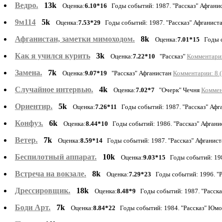
Ведро.
13k
Оценка:
6.10*16
Годы событий: 1987. "Рассказ" Афгани
9м114
5k
Оценка:
7.53*29
Годы событий: 1987. "Рассказ" Афганист
Афганистан, заметки мимоходом.
8k
Оценка:
7.01*15
Годы с
Как я учился курить
3k
Оценка:
7.22*10
"Рассказ"
Комментарии
Замена.
7k
Оценка:
9.07*19
"Рассказ" Афганистан
Комментарии: 8 (
Случайное интервью.
4k
Оценка:
7.02*7
"Очерк" Чечня
Коммен
Ориентир.
5k
Оценка:
7.26*11
Годы событий: 1987. "Рассказ" Афг
Конфуз.
6k
Оценка:
8.44*10
Годы событий: 1986. "Рассказ" Афган
Ветер.
7k
Оценка:
8.59*14
Годы событий: 1987. "Рассказ" Афганис
Беспилотный аппарат.
10k
Оценка:
9.03*15
Годы событий: 198
Встреча на вокзале.
8k
Оценка:
7.29*23
Годы событий: 1996. "Р
Дрессировщик.
18k
Оценка:
8.48*9
Годы событий: 1987. "Расска
Боди Арт.
7k
Оценка:
8.84*22
Годы событий: 1984. "Рассказ" Юм