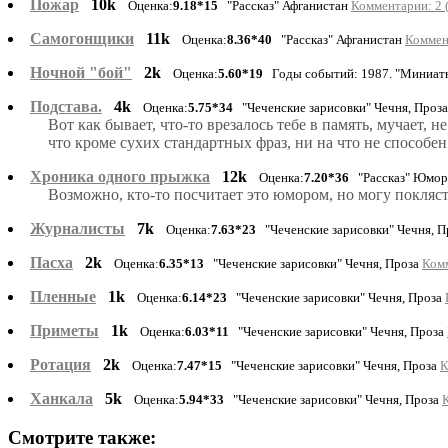
Пожар
10k
Оценка:
9.18*15
"Рассказ" Афганистан
Комментарии: 2 
Самогонщики
11k
Оценка:
8.36*40
"Рассказ" Афганистан
Коммен
Ночной "бой"
2k
Оценка:
5.60*19
Годы событий: 1987. "Миниат
Подстава.
4k
Оценка:
5.75*34
"Чеченские зарисовки" Чечня, Проз
Вот как бывает, что-то врезалось тебе в память, мучает, 
что кроме сухих стандартных фраз, ни на что не способен
Хроника одного прыжка
12k
Оценка:
7.20*36
"Рассказ" Юмо
Возможно, кто-то посчитает это юмором, но могу покляст
Журналисты
7k
Оценка:
7.63*23
"Чеченские зарисовки" Чечня, 
Пасха
2k
Оценка:
6.35*13
"Чеченские зарисовки" Чечня, Проза
Комм
Пленные
1k
Оценка:
6.14*23
"Чеченские зарисовки" Чечня, Проза
Приметы
1k
Оценка:
6.03*11
"Чеченские зарисовки" Чечня, Проза
Ротация
2k
Оценка:
7.47*15
"Чеченские зарисовки" Чечня, Проза
К
Ханкала
5k
Оценка:
5.94*33
"Чеченские зарисовки" Чечня, Проза
Смотрите также: