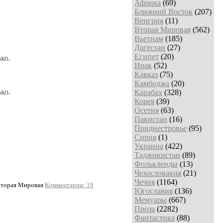
Африка
(69)
Ближний Восток
(207)
Венгрия
(11)
Вторая Мировая
(562)
Вьетнам
(185)
Дагестан
(27)
Египет
(20)
ко.
Ирак
(52)
Кавказ
(75)
Камбоджа
(20)
ко.
Карабах
(328)
Корея
(39)
Осетия
(63)
Пакистан
(16)
Приднестровье
(95)
Сирия
(1)
Украина
(422)
Таджикистан
(89)
Фолькленды
(13)
Чехословакия
(21)
Чечня
(1164)
Вторая Мировая
Комментарии: 19
Югославия
(136)
Мемуары
(667)
Проза
(2282)
Фантастика
(88)