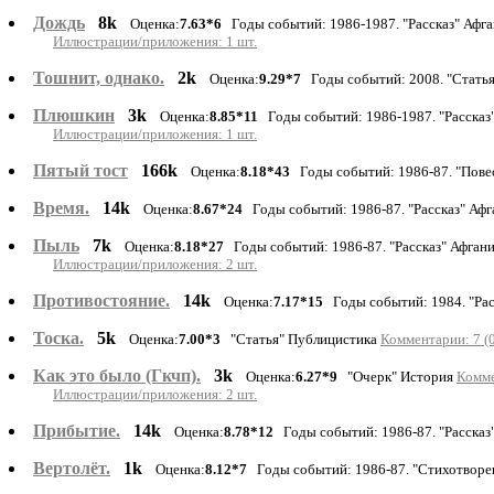
Дождь
8k
Оценка:
7.63*6
Годы событий: 1986-1987. "Рассказ" Афг
Иллюстрации/приложения: 1 шт.
Тошнит, однако.
2k
Оценка:
9.29*7
Годы событий: 2008. "Стать
Плюшкин
3k
Оценка:
8.85*11
Годы событий: 1986-1987. "Рассказ
Иллюстрации/приложения: 1 шт.
Пятый тост
166k
Оценка:
8.18*43
Годы событий: 1986-87. "Пове
Время.
14k
Оценка:
8.67*24
Годы событий: 1986-87. "Рассказ" Аф
Пыль
7k
Оценка:
8.18*27
Годы событий: 1986-87. "Рассказ" Афган
Иллюстрации/приложения: 2 шт.
Противостояние.
14k
Оценка:
7.17*15
Годы событий: 1984. "Ра
Тоска.
5k
Оценка:
7.00*3
"Статья" Публицистика
Комментарии: 7 (
Как это было (Гкчп).
3k
Оценка:
6.27*9
"Очерк" История
Комме
Иллюстрации/приложения: 2 шт.
Прибытие.
14k
Оценка:
8.78*12
Годы событий: 1986-87. "Рассказ
Вертолёт.
1k
Оценка:
8.12*7
Годы событий: 1986-87. "Стихотворе