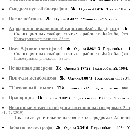
Синдром пустой биографии
3k
Оценка:
4.19*6
"Статья" Публ
Нас не победить
2k
Оценка:
8.48*7
"Миниатюра" Афганистан
Аэродром и авиационный гарнизон Файзабад (фото)
2k
Сканы цветных слайдов снятых в районе г. Файзабад (зон
Иллюстрации/приложения: 36 шт.
Цвет Афганистана (фото)
5k
Оценка:
8.98*13
Годы событий: 1
Сканы цветных слайдов снятых в районе г. Файзабад (зон
Иллюстрации/приложения: 33 шт.
Нечаянная диверсия
3k
Оценка:
9.17*22
Годы событий: 1984. 
Причуды метаболизма
5k
Оценка:
8.00*3
Годы событий: 1984.
"Тревожный" вылет
12k
Оценка:
7.74*7
Годы событий: 1990.
Прапорщик
1k
Оценка:
9.00*3
Годы событий: 1986-87. "Стихотво
Некоторые моменты об уничтоженной на аэродромах 22 и
(16/12/2016)
Так что же уничтожили на советских аэродромах 22 июня
Забытая катастрофа
2k
Оценка:
3.34*6
Годы событий: 1984. "