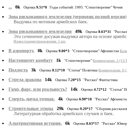
...
0k
Оценка:
9.51*8
Годы событий: 1995. "Стихотворение" Чечня
Зона рискованного земледелия (черновик полной версии)
Выдумка по мотивам армейских баек.
Зона рискованного земледелия
49k
Оценка:
8.63*31
"Расска
Это сочинение досужая выдумка автора на основе армейс
Иллюстрации/приложения: 1 шт.
В аэропорту.
0k
Оценка:
9.00*3
"Стихотворение" Афганистан
Комм
Настоящему комбату
1k
"Стихотворение"
Комментарии: 2 (13/
Подлость
3k
Оценка:
8.12*10
"Статья" Политика
Комментарии: 6 (
Стрела дракона
14k
Оценка:
7.20*15
"Рассказ" Фантастика
Гкчп, фарс, или реальность?
14k
Оценка:
4.72*12
"Статья" П
Смерть, наука точная.
4k
Оценка:
6.98*18
"Рассказ" Афганист
Строительные этюды
29k
Оценка:
9.29*17
"Сборник рассказо
Литературная обработка армейских случаев и баек.
Альтернативная история.
6k
Оценка:
8.63*17
"Рассказ" Юмо