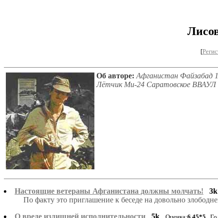
Лисо
[
Регис
Об авторе:
Афганистан Файзабад 1
Лётчик Ми-24 Саратовское ВВАУЛ 
Настоящие ветераны Афганистана должны молчать!
3k
По факту это приглашение к беседе на довольно злободне
О вреде излишней исполнительности
5k
Оценка:
6.45*5
Год