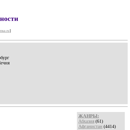
вности
пка.ru
]
рбург
Чечня
ЖАНРЫ:
Абхазия
(61)
Афганистан
(4414)