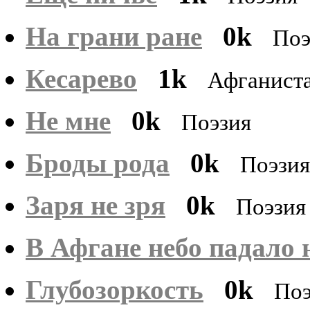
На грани ране
0k
Поэ
Кесарево
1k
Афганиста
Не мне
0k
Поэзия
Броды рода
0k
Поэзия
Заря не зря
0k
Поэзия
В Афгане небо падало 
Глубозоркость
0k
Поэ