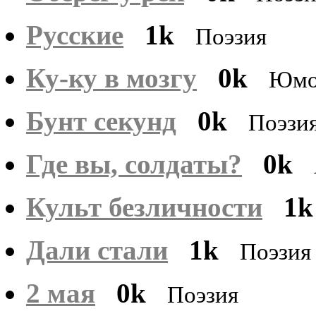
Русские
1k
Поэзия
Ку-ку в мозгу
0k
Юмо
Бунт секунд
0k
Поэзи
Где вы, солдаты?
0k
Культ безличности
1k
Дали стали
1k
Поэзия
2 мая
0k
Поэзия