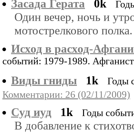
Засада Герата
0k
Год
Один вечер, ночь и утро
мотострелкового полка.
Исход в расход-Афгани
событий: 1979-1989. Афганис
Виды гниды
1k
Годы 
Комментарии: 26 (02/11/2009)
Суд иуд
1k
Годы событи
В добавление к стихот