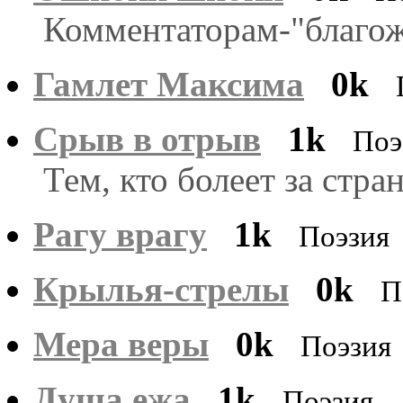
Комментаторам-"благож
Гамлет Максима
0k
Срыв в отрыв
1k
Поэ
Тем, кто болеет за стра
Рагу врагу
1k
Поэзия
Крылья-стрелы
0k
П
Мера веры
0k
Поэзия
Душа ежа
1k
Поэзия