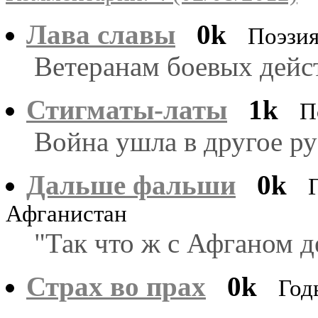
Лава славы
0k
Поэзи
Ветеранам боевых дейс
Стигматы-латы
1k
П
Война ушла в другое рус
Дальше фальши
0k
Афганистан
"Так что ж с Афганом д
Страх во прах
0k
Год