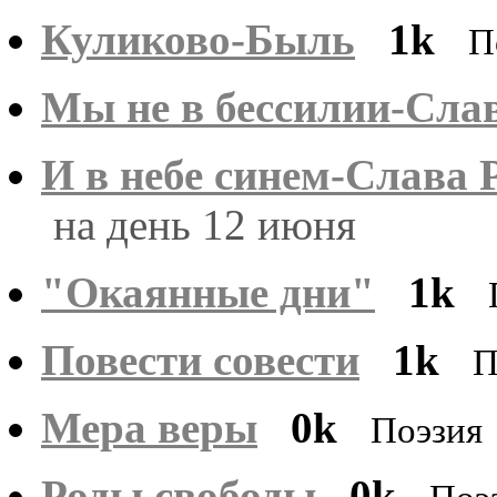
Куликово-Быль
1k
П
Мы не в бессилии-Слав
И в небе синем-Слава 
на день 12 июня
"Окаянные дни"
1k
Повести совести
1k
П
Мера веры
0k
Поэзия
Роды свободы
0k