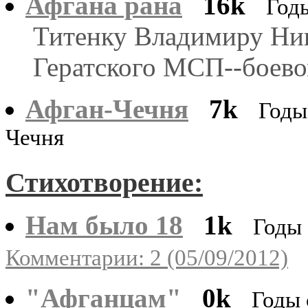
Афгана рана
16k
Год
Титенку Владимиру Ник
Гератского МСП--боевом
Афган-Чечня
7k
Годы
Чечня
Стихотворение:
Нам было 18
1k
Годы 
Комментарии: 2 (05/09/2012)
"Афганцам"
0k
Годы 