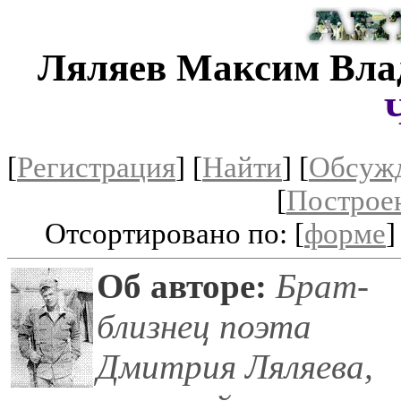
Ляляев Максим Вла
[
Регистрация
]
[
Найти
] [
Обсуж
[
Построе
Отсортировано по: [
форме
]
Об авторе:
Брат-
близнец поэта
Дмитрия Ляляева,