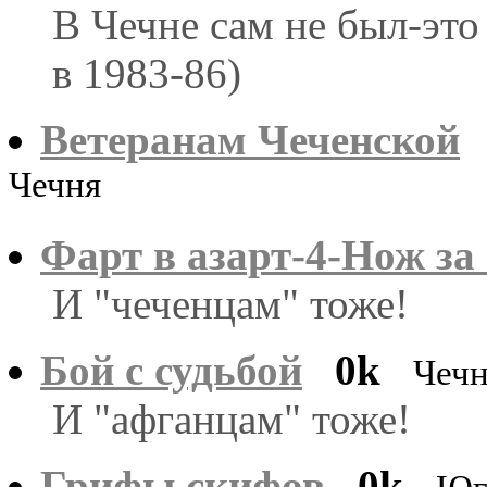
В Чечне сам не был-это
в 1983-86)
Ветеранам Чеченской
Чечня
Фарт в азарт-4-Нож за
И "чеченцам" тоже!
Бой с судьбой
0k
Чечн
И "афганцам" тоже!
Грифы скифов
0k