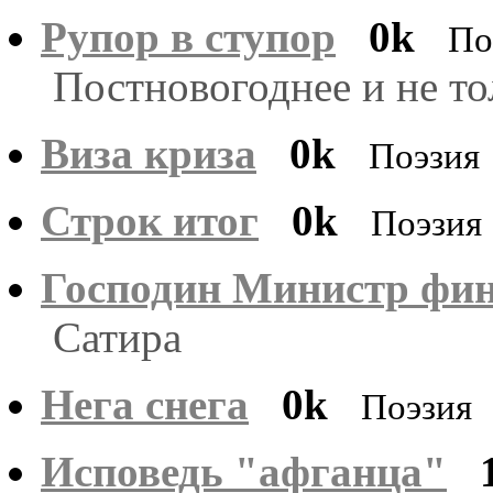
Рупор в ступор
0k
По
Постновогоднее и не тол
Виза криза
0k
Поэзия
Строк итог
0k
Поэзия
Господин Министр фин
Сатира
Нега снега
0k
Поэзия
Исповедь "афганца"