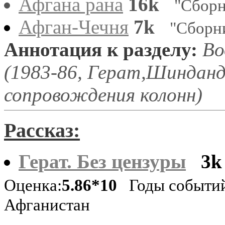
Афгана рана
16k
"Сборн
Афган-Чечня
7k
"Сборн
Аннотация к разделу:
Во
(1983-86, Герат,Шинданд
сопровождения колонн)
Рассказ:
Герат. Без цензуры
3k
Оценка:
5.86*10
Годы событий
Афганистан