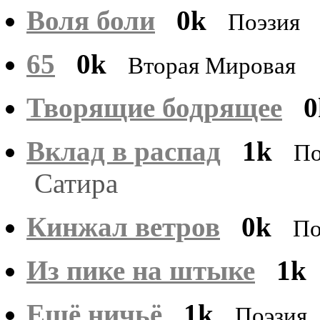
Воля боли
0k
Поэзия
65
0k
Вторая Мировая
Творящие бодрящее
0
Вклад в распад
1k
По
Сатира
Кинжал ветров
0k
По
Из пике на штыке
1k
Ещё ничьё
1k
Поэзия