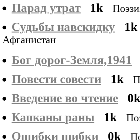
Парад утрат
1k
Поэзи
Судьбы навскидку
1k
Афганистан
Бог дорог-Земля,1941
Повести совести
1k
П
Введение во чтение
0
Капканы раны
1k
По
Ошибки шибки
0k
П