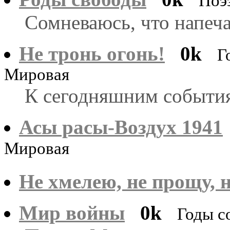
Поэ
Сомневаюсь, что напеча
Не тронь огонь!
0k
Г
Мировая
К сегодняшним события
Асы расы-Воздух 1941
Мировая
Не хмелею, не прощу, 
Мир войны
0k
Годы с