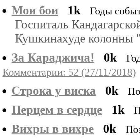
Мои бои
1k
Годы событ
Госпиталь Кандагарско
Кушкинахуде колонны "
За Караджича!
0k
Го
Комментарии: 52 (27/11/2018)
Строка у виска
0k
По
Перцем в сердце
1k
П
Вихры в вихре
0k
По