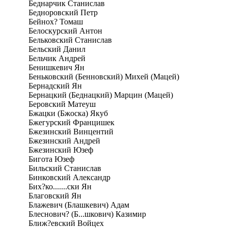
Беднарчик Станислав
Бедноровский Петр
Бейнох? Томаш
Белоскурский Антон
Бельковский Станислав
Бельский Данил
Бельчик Андрей
Бенишкевич Ян
Беньковский (Бенновский) Михей (Мацей)
Бернадский Ян
Бернацкий (Беднацкий) Марцин (Мацей)
Беровский Матеуш
Бжацки (Бжоска) Якуб
Бжегурский Францишек
Бжезинский Винцентий
Бжезинский Андрей
Бжезинский Юзеф
Бигота Юзеф
Бильский Станислав
Бинковский Александр
Бих?ко.......ски Ян
Благовский Ян
Блажевич (Блашкевич) Адам
Блеснович? (Б...шкович) Казимир
Ближ?евский Войцех