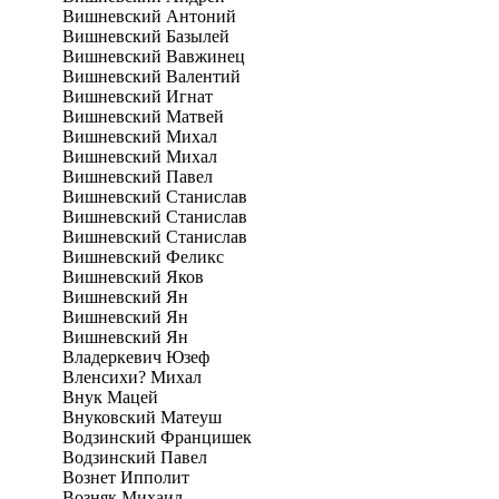
Вишневский Антоний
Вишневский Базылей
Вишневский Вавжинец
Вишневский Валентий
Вишневский Игнат
Вишневский Матвей
Вишневский Михал
Вишневский Михал
Вишневский Павел
Вишневский Станислав
Вишневский Станислав
Вишневский Станислав
Вишневский Феликс
Вишневский Яков
Вишневский Ян
Вишневский Ян
Вишневский Ян
Владеркевич Юзеф
Вленсихи? Михал
Внук Мацей
Внуковский Матеуш
Водзинский Францишек
Водзинский Павел
Вознет Ипполит
Возняк Михаил