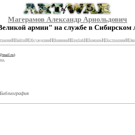
Магерамов Александр Арнольдович
Великой армии" на службе в Сибирском 
трация
]
[
Найти
] [
Обсуждения
] [
Новинки
] [
English
] [
Помощь
] [
Построения
]
[
Око
@mail.ru
)
ка.
 Библиография