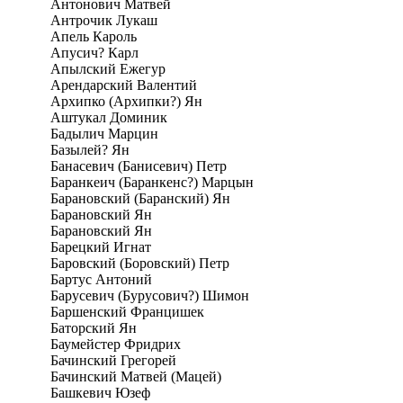
Антонович Матвей
Антрочик Лукаш
Апель Кароль
Апусич? Карл
Апылский Ежегур
Арендарский Валентий
Архипко (Архипки?) Ян
Аштукал Доминик
Бадылич Марцин
Базылей? Ян
Банасевич (Банисевич) Петр
Баранкеич (Баранкенс?) Марцын
Барановский (Баранский) Ян
Барановский Ян
Барановский Ян
Барецкий Игнат
Баровский (Боровский) Петр
Бартус Антоний
Барусевич (Бурусович?) Шимон
Баршенский Францишек
Баторский Ян
Баумейстер Фридрих
Бачинский Грегорей
Бачинский Матвей (Мацей)
Башкевич Юзеф