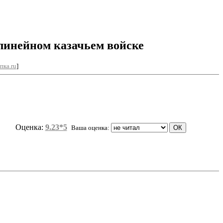
линейном казачьем войске
пка.ru
]
Оценка:
9.23*5
Ваша оценка: