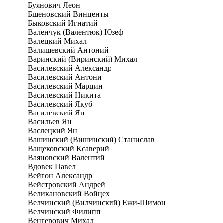
Буянович Леон
Бшеновский Винценты
Быковский Игнатий
Валенчук (Валентюк) Юзеф
Валецкий Михал
Валишевский Антоний
Варинский (Виринский) Михал
Василевский Александр
Василевский Антони
Василевский Марцин
Василевский Никита
Василевский Якуб
Василевский Ян
Васильев Ян
Васлецкий Ян
Вашинский (Вишинский) Станислав
Ващековский Ксаверий
Ваяновский Валентий
Вдовек Павел
Вейгон Александр
Вейстровский Андрей
Великановский Войцех
Велчинский (Вилчинский) Ежи-Шимон
Велчинский Филипп
Венгерович Михал