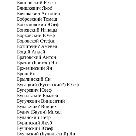
Блиновский Юзеф
Блишкевич Якоб
Бляшкевич Антонио
Бобровский Томаш
Богословский Юзеф
Боневский Игнацы
Борковский Юзеф
Боровской Стефан
Ботштейн? Аменей
Боций Андей
Братовский Антон
Братос (Бритос) Ян
Бржезинский Ян
Брош Ян
Брылинский Ян
Бугацкий (Бугитский?) Юзеф
Бугеревич Юзеф
Бугильский Блажей
Бугужевич Винцентий
Буда...чик? Войцех
Будич (Бкуич) Михал
Буланский Петр
Буринский Якуб
Бучинский Юзеф
Буяльский (Бучильский) Ян