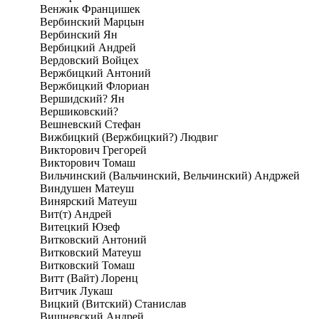
Венжик Францишек
Вербинский Марцын
Вербинский Ян
Вербицкий Андрей
Вердовский Войцех
Вержбицкий Антоний
Вержбицкий Флориан
Вершидский? Ян
Вершиковский?
Вешневский Стефан
Вижбицкий (Вержбицкий?) Людвиг
Викторович Грегорей
Викторович Томаш
Вильчинский (Вальчинский, Вельчинский) Андржей
Виндушен Матеуш
Винярский Матеуш
Вит(т) Андрей
Витецкий Юзеф
Витковский Антоний
Витковский Матеуш
Витковский Томаш
Витт (Вайт) Лоренц
Витчик Лукаш
Вицкий (Витский) Станислав
Вишневский Андрей