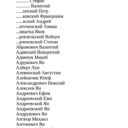
........... Стефан
............ Валентий
......инский Петр
......ковский Францишек
......нский Андрей
...аточинский Томаш
...ивытка Яков
...ронзельский Войцех
...рченовский Степан
Абрамович Валентий
Адамский Винцентий
Адамчук Мацей
Адрукович Ян
Алберт Луи
Алевинский Августин
Алейничик Юзеф
Александрович Николай
Алексеев Ян
Андреевич Ефим
Андреевский Ежи
Андреевский Ян
Андриевский Ян
Андрукович Ян
Антвор Михаил
Антоневич Ян