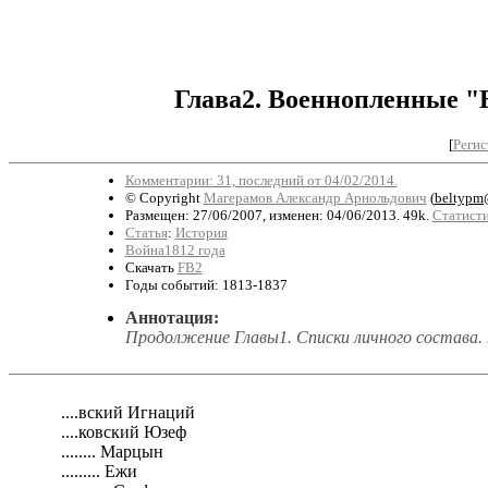
Глава2. Военнопленные "
[
Регис
Комментарии: 31, последний от 04/02/2014.
© Copyright
Магерамов Александр Арнольдович
(
beltypm
Размещен: 27/06/2007, изменен: 04/06/2013. 49k.
Статисти
Статья
:
История
Война1812 года
Скачать
FB2
Годы событий: 1813-1837
Аннотация:
Продолжение Главы1. Списки личного состава.
....вский Игнаций
....ковский Юзеф
........ Марцын
......... Ежи