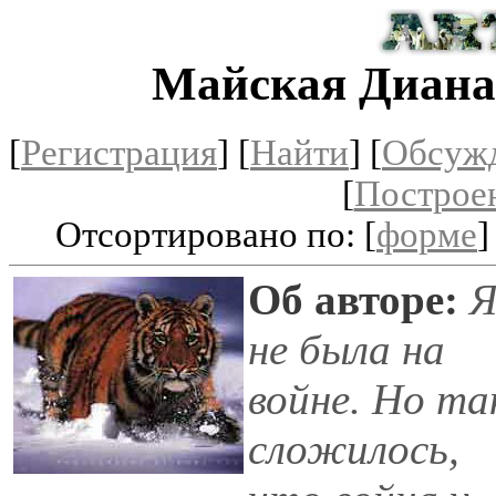
Майская Диана
[
Регистрация
]
[
Найти
] [
Обсуж
[
Построе
Отсортировано по: [
форме
]
Об авторе:
не была на
войне. Но та
сложилось,