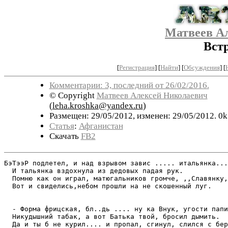
Матвеев А
Встр
[
Регистрация
]
[
Найти
] [
Обсуждения
] [
Комментарии: 3, последний от 26/02/2016.
© Copyright
Матвеев Алексей Николаевич
(
leha.kroshka@yandex.ru
)
Размещен: 29/05/2012, изменен: 29/05/2012. 0k
Статья
:
Афганистан
Скачать
FB2
БэТээР подлетел, и над взрывом завис ..... итальянка...
  И тальянка вздохнула из дедовых падая рук. 

  Помню как он играл, матюгальников громче, ,,Славянку,
  Вот и свиделись,небом прошли на не скошенный луг.

  - Форма фрицская, бл..дь .... ну ка Внук, угости папи
  Никудышний табак, а вот Батька твой, бросил дымить.

  Да и ты б не курил.... и пропал, сгинул, слился с бер