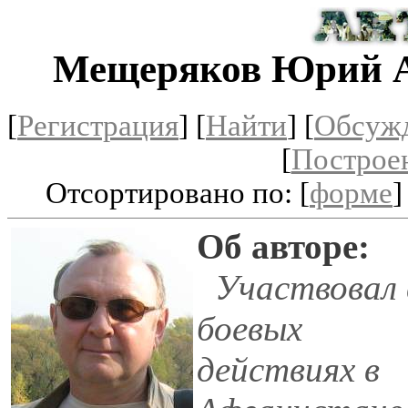
Мещеряков Юрий А
[
Регистрация
]
[
Найти
] [
Обсуж
[
Построе
Отсортировано по: [
форме
]
Об авторе:
Участвовал 
боевых
действиях в