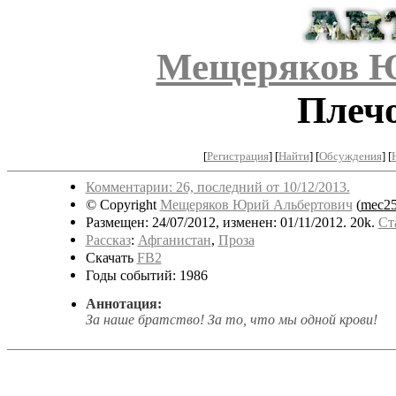
Мещеряков Ю
Плечо
[
Регистрация
]
[
Найти
] [
Обсуждения
] [
Комментарии: 26, последний от 10/12/2013.
© Copyright
Мещеряков Юрий Альбертович
(
mec25
Размещен: 24/07/2012, изменен: 01/11/2012. 20k.
Ст
Рассказ
:
Афганистан
,
Проза
Скачать
FB2
Годы событий: 1986
Аннотация:
За наше братство! За то, что мы одной крови!