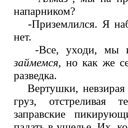
напарником?
-Приземлился. Я наб
нет.
-Все, уходи, мы им 
займемся
, но как же с
разведка.
Вертушки, невзирая н
груз, отстреливая т
заправские пикирующ
падать в ущелье. Их, к