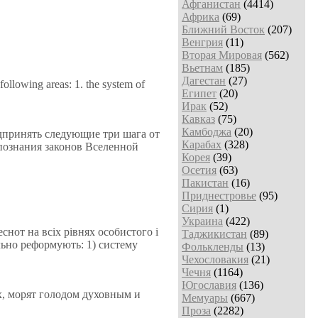
Афганистан
(4414)
Африка
(69)
Ближний Восток
(207)
Венгрия
(11)
Вторая Мировая
(562)
Вьетнам
(185)
Дагестан
(27)
following areas: 1. the system of
Египет
(20)
Ирак
(52)
Кавказ
(75)
Камбоджа
(20)
едпринять следующие три шага от
Карабах
(328)
 познания законов Вселенной
Корея
(39)
Осетия
(63)
Пакистан
(16)
Приднестровье
(95)
Сирия
(1)
Украина
(422)
нот на всiх рiвнях особистого i
Таджикистан
(89)
льно реформують: 1) систему
Фолькленды
(13)
Чехословакия
(21)
Чечня
(1164)
Югославия
(136)
ах, морят голодом духовным и
Мемуары
(667)
Проза
(2282)