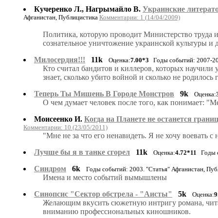
Кучеренко Л., Нагрымайло В.
Украинские литерато
Афганистан, Публицистика
Комментарии: 1 (14/04/2009)
Политика, которую проводит Министерство труда и
сознательное уничтожение украинской культуры и д
Милосердия!!!
11k
Оценка:
7.00*3
Годы событий: 2007-200
Кто считал бандитов и киллеров, которых научили у
знает, сколько убито войной и сколько не родилось 
Теперь Ты Мишень В Городе Монстров
9k
Оценка:
О чем думает человек после того, как понимает: "М
Моисеенко И.
Когда на Планете не останется границ
Комментарии: 10 (23/05/2011)
"Мне не за что его ненавидеть. Я не хочу воевать
Лучше бы я в танке сгорел
11k
Оценка:
4.72*11
Годы с
Синдром
6k
Годы событий: 2003. "Статья" Афганистан, Пу
Имена и место событий вымышлены
Синопсис "Сектор обстрела - "Аисты"
5k
Оценка:
9
Желающим вкусить сюжетную интригу романа, читат
вниманию профессиональных киношников.