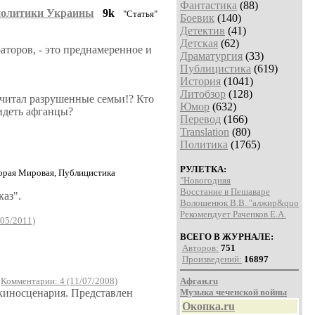
Фантастика
(88)
 политики Украины
9k
"Статья"
Боевик
(140)
Детектив
(41)
Детская
(62)
торов, - это преднамеренное и
Драматургия
(33)
Публицистика
(619)
История
(1041)
Литобзор
(128)
считал разрушенные семьи!? Кто
Юмор
(632)
видеть афганцы?
Перевод
(166)
Translation
(80)
Политика
(1765)
РУЛЕТКА:
орая Мировая, Публицистика
"Новогодняя
Восстание в Пешаваре
каз".
Волошенюк В.В. "алжир&quo
Рекомендует Раченков Е.А.
/05/2011)
ВСЕГО В ЖУРНАЛЕ:
Авторов:
751
Произведений:
16897
я
Комментарии: 4 (11/07/2008)
Афган.ru
киносценария. Представлен
Музыка чеченской войны
Окопка.ru