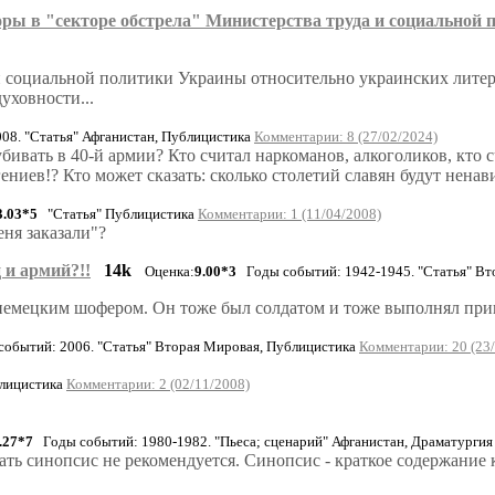
ры в "секторе обстрела" Министерства труда и социальной
 социальной политики Украины относительно украинских литера
уховности...
8. "Статья" Афганистан, Публицистика
Комментарии: 8 (27/02/2024)
бивать в 40-й армии? Кто считал наркоманов, алкоголиков, кто 
гениев!? Кто может сказать: сколько столетий славян будут нена
3.03*5
"Статья" Публицистика
Комментарии: 1 (11/04/2008)
еня заказали"?
 и армий?!!
14k
Оценка:
9.00*3
Годы событий: 1942-1945. "Статья" Вт
 с немецким шофером. Он тоже был солдатом и тоже выполнял при
обытий: 2006. "Статья" Вторая Мировая, Публицистика
Комментарии: 20 (23
блицистика
Комментарии: 2 (02/11/2008)
.27*7
Годы событий: 1980-1982. "Пьеса; сценарий" Афганистан, Драматурги
ь синопсис не рекомендуется. Синопсис - краткое содержание 