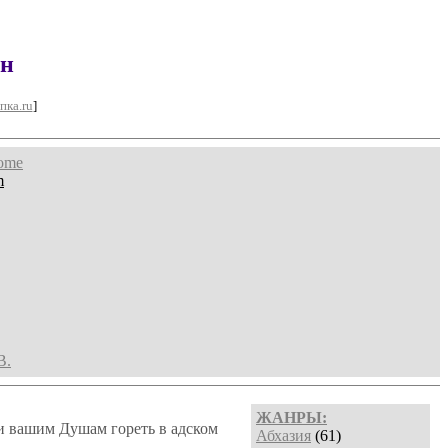
ан
пка.ru
]
home
m
В.
ЖАНРЫ:
и вашим Душам гореть в адском
Абхазия
(61)