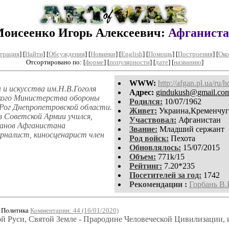
оисеенко Игорь Алексеевич:
Афганист
трация
]
[
Найти
] [
Обсуждения
] [
Новинки
] [
English
] [
Помощь
] [
Построения
]
[
Око
Отсортировано по: [
форме
] [
популярности
] [
дате
] [
названию
]
WWW:
http://afgan.pl.ua/ru/
 искусства им.Н.В.Гоголя
Aдpeс:
gindukush@gmail.co
цкого Министерства обороны
Родился:
10/07/1962
 Рог Днепропетровской области.
Живет:
Украина,Кременчуг
з Советской Армии учился,
Участвовал:
Афганистан
ранов Афганистана
Звание:
Младший сержант
урналист, киносценарист член
Род войск:
Пехота
Обновлялось:
15/07/2015
Объем:
771k/15
Рейтинг:
7.20*235
Посетителей за год:
1742
Рекомендации :
Горбань В.
 Политика
Комментарии: 44 (16/01/2020)
ой Руси, Святой Земле - Прародине Человеческой Цивилизации, 