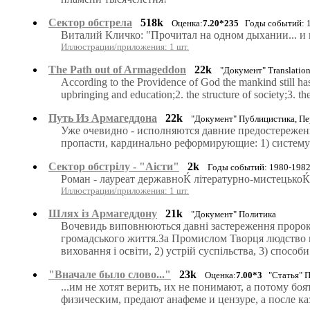
Сектор обстрела
518k
Оценка:
7.20*235
Годы событий: 19
Виталий Кличко: "Прочитал на одном дыхании... и 
Иллюстрации/приложения: 1 шт.
The Path out of Armageddon
22k
"Документ" Translatio
According to the Providence of God the mankind still has 
upbringing and education;2. the structure of society;3. t
Путь Из Армагеддона
22k
"Документ" Публицистика, Пе
Уже очевидно - исполняются давние предостережени
пропасти, кардинально реформирующие: 1) систему 
Сектор обстрiлу - "Аiсти"
2k
Годы событий: 1980-1982.
Роман - лауреат державноЌ лiтературно-мистецькоЌ
Иллюстрации/приложения: 1 шт.
Шлях iз Армагеддону
21k
"Документ" Политика
Вочевидь виповнюються давнi застереження пророкiв
громадського життя.За Промислом Творця людство щ
виховання i освiти, 2) устрiй суспiльства, 3) способ
"Вначале было слово..."
23k
Оценка:
7.00*3
"Статья" П
...им не хотят верить, их не понимают, а потому бо
физическим, предают анафеме и цензуре, а после ка