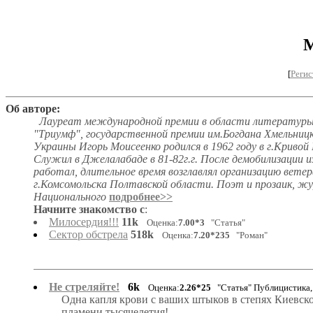
М
[
Регис
Об авторе:
Лауреат международной премии в области литературы и
"Триумф", государственной премии им.Богдана Хмельни
Украины Игорь Моисеенко родился в 1962 году в г.Кривой
Служил в Джелалабаде в 81-82г.г. После демобилизации и
работал, длительное время возглавлял организацию вете
г.Комсомольска Полтавской области. Поэт и прозаик, ж
Национального
подробнее>>
Начните знакомство с
:
Милосердия!!!
11k
Оценка:
7.00*3
"Статья"
Сектор обстрела
518k
Оценка:
7.20*235
"Роман"
Не стреляйте!
6k
Оценка:
2.26*25
"Статья" Публицистика,
Одна капля крови с ваших штыков в степях Киевск
пламени тысячелетия!