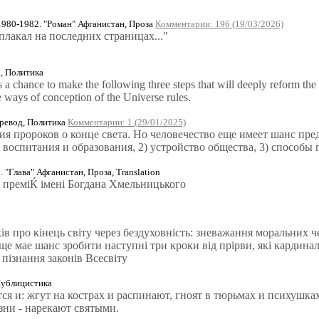
80-1982. "Роман" Афганистан, Проза
Комментарии: 196 (19/03/2026)
плакал на последних страницах..."
n, Политика
a chance to make the following three steps that will deeply reform the 
he ways of conception of the Universe rules.
ревод, Политика
Комментарии: 1 (29/01/2025)
я пророков о конце света. Но человечество еще имеет шанс пр
воспитания и образования, 2) устройство общества, 3) способы
 "Глава" Афганистан, Проза, Translation
 премiЌ iменi Богдана Хмельницького
 про кiнець свiту через бездуховнiсть: зневажання моральних чес
е маe шанс зробити наступнi три кроки вiд прiрви, якi кардина
и пiзнання законiв Всесвiту
ублицистика
ятся и: жгут на кострах и распинают, гноят в тюрьмах и психушк
зни - нарекают святыми.