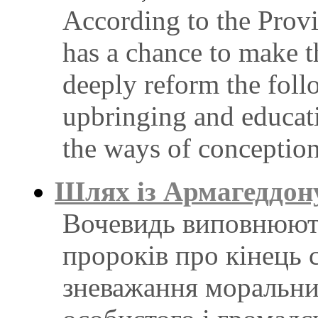
According to the Provi
has a chance to make th
deeply reform the foll
upbringing and educatio
the ways of conception
Шлях iз Армагеддон
Вочевидь виповнюють
пророкiв про кiнець с
зневажання моральних