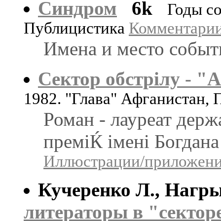
Синдром
6k
Годы со
Публицистика
Комментарии:
Имена и место собы
Сектор обстрiлу - "А
1982. "Глава" Афганистан, П
Роман - лауреат дер
премiЌ iменi Богдан
Иллюстрации/приложения
Кучеренко Л., Нагр
литераторы в "сектор