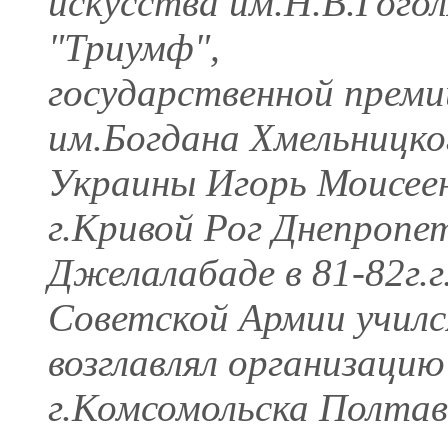
искусства им.Н.В.Гогол
"Триумф",
государственной преми
им.Богдана Хмельницк
Украины Игорь Моисеенк
г.Кривой Рог Днепропе
Джелалабаде в 81-82г.г
Советской Армии училс
возглавлял организаци
г.Комсомольска Полтав