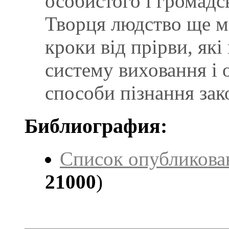
особистого i громад
Творця людство ще м
кроки вiд прiрви, як
систему виховання i о
способи пiзнання зак
Библиография:
Список опубликова
21000
)