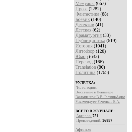
Мемуары
(667)
Проза
(2282)
Фантастика
(88)
Боевик
(140)
Детектив
(41)
Детская
(62)
Драматургия
(33)
Публицистика
(619)
История
(1041)
Литобзор
(128)
Юмор
(632)
Перевод
(166)
Translation
(80)
Политика
(1765)
РУЛЕТКА:
"Новогодняя
Восстание в Пешаваре
Волошенюк В.В. "алжир&quo
Рекомендует Раченков Е.А.
ВСЕГО В ЖУРНАЛЕ:
Авторов:
751
Произведений:
16897
Афган.ru