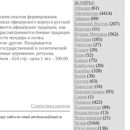
ЖАНРЫ:
Абхазия
(61)
Афганистан
(4414)
ческим опытом формирования
Африка
(69)
енках офицерского корпуса русской
Ближний Восток
(207)
яются офицерские традиции, как
Венгрия
(11)
 рассматриваются боевые традиции
Вторая Мировая
(562)
ести мундира и полка,
Вьетнам
(185)
гие другие. Раскрывается
Дагестан
(27)
 государственной и политической
Египет
(20)
енные церемонии, ритуалы,
Ирак
(52)
 - 624 стр.- цена 1 экз. - 500,00
Кавказ
(75)
Камбоджа
(20)
Карабах
(328)
Корея
(39)
Осетия
(63)
Пакистан
(16)
Приднестровье
(95)
Сирия
(1)
Украина
(422)
Статистика раздела
Таджикистан
(89)
Фолькленды
(13)
у сайта по email artofwar.ru@mail.ru
Чехословакия
(21)
Чечня
(1164)
Югославия
(136)