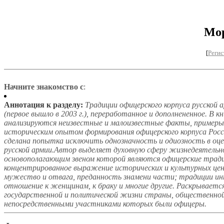
Мор
[
Регис
Начните знакомство с
:
Аннотация к разделу:
Традиции офицерского корпуса русской а
(первое вышло в 2003 г.), переработанное и дополнененное. В к
анализируются неизвестные и малоизвестные факты, примеры,
историческим опытом формирования офицерского корпуса России
сделана попытка исключить однозначность и одиозность в оце
русской армии.Автор выделяет духовную сферу жизнедеятельно
основополагающим звеном которой являются офицерские тради
концентрированное выражение исторических и культурных цен
мужество и отвага, преданность знамени части; традиции ин
отношение к женщинам, к браку и многие другие. Раскрывается 
государственной и политической жизни страны, общественной
непосредственными участниками которых были офицеры.