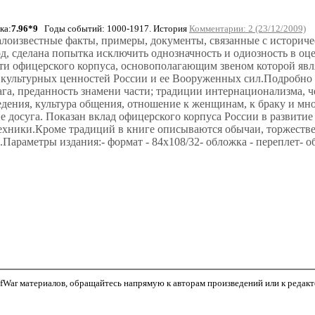
ка:
7.96*9
Годы событий: 1000-1917. История
Комментарии: 2 (23/12/2009)
алоизвестные факты, примеры, документы, связанные с истори
од, сделана попытка исключить однозначность и одиозность в оц
ти офицерского корпуса, основополагающим звеном которой явл
 культурных ценностей России и ее Вооруженных сил.Подробно
ага, преданность знамени части; традиции интернационализма, ч
дения, культура общения, отношение к женщинам, к браку и мно
е досуга. Показан вклад офицерского корпуса России в развитие
техники.Кроме традиций в книге описываются обычаи, торжеств
метры издания:- формат - 84х108/32- обложка - переплет- объем
War материалов, обращайтесь напрямую к авторам произведений или к редактор