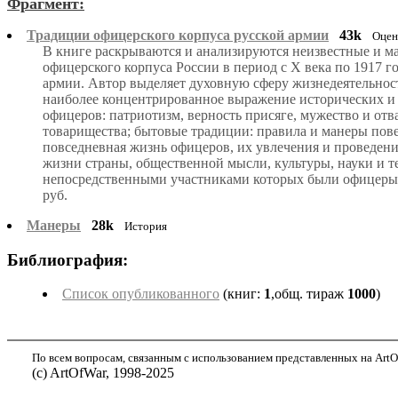
Фрагмент:
Традиции офицерского корпуса русской армии
43k
Оцен
В книге раскрываются и анализируются неизвестные и м
офицерского корпуса России в период с X века по 1917 г
армии. Автор выделяет духовную сферу жизнедеятельнос
наиболее концентрированное выражение исторических и
офицеров: патриотизм, верность присяге, мужество и отв
товарищества; бытовые традиции: правила и манеры пове
повседневная жизнь офицеров, их увлечения и проведени
жизни страны, общественной мысли, культуры, науки и 
непосредственными участниками которых были офицеры.Пара
руб.
Манеры
28k
История
Библиография:
Список опубликованного
(книг:
1
,общ. тираж
1000
)
По всем вопросам, связанным с использованием представленных на ArtOf
(с) ArtOfWar, 1998-2025