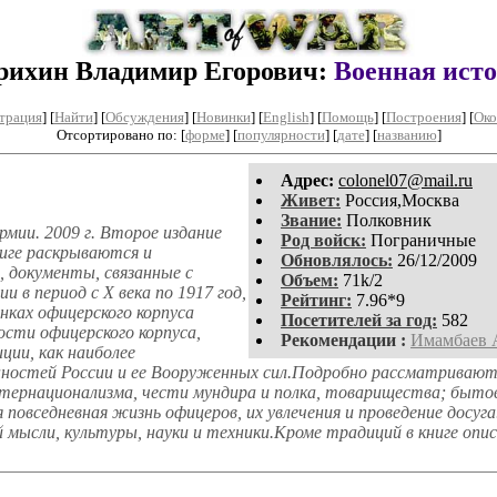
ихин Владимир Егорович:
Военная ист
трация
]
[
Найти
] [
Обсуждения
] [
Новинки
] [
English
] [
Помощь
] [
Построения
]
[
Око
Отсортировано по: [
форме
] [
популярности
] [
дате
] [
названию
]
Aдpeс:
colonel07@mail.ru
Живет:
Россия,Москва
Звание:
Полковник
рмии. 2009 г. Второе издание
Род войск:
Пограничные
ниге раскрываются и
Обновлялось:
26/12/2009
 документы, связанные с
Объем:
71k/2
 в период с X века по 1917 год,
Рейтинг:
7.96*9
нках офицерского корпуса
Посетителей за год:
582
сти офицерского корпуса,
Рекомендации :
Имамбаев 
ции, как наиболее
ностей России и ее Вооруженных сил.Подробно рассматриваютс
тернационализма, чести мундира и полка, товарищества; бытов
повседневная жизнь офицеров, их увлечения и проведение досуга
 мысли, культуры, науки и техники.Кроме традиций в книге о