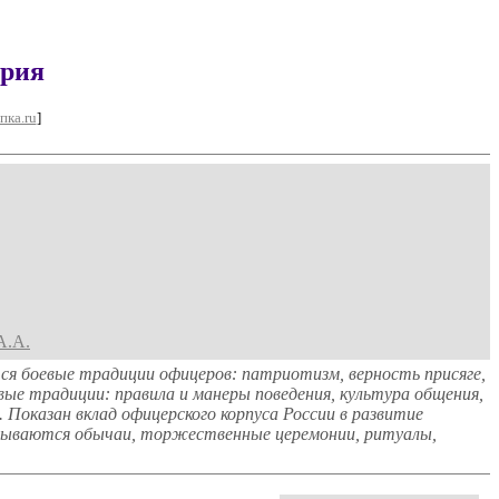
ория
пка.ru
]
А.А.
я боевые традиции офицеров: патриотизм, верность присяге,
ые традиции: правила и манеры поведения, культура общения,
. Показан вклад офицерского корпуса России в развитие
писываются обычаи, торжественные церемонии, ритуалы,