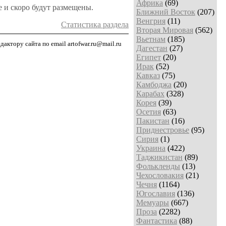
Африка
(69)
е и скоро будут размещены.
Ближний Восток
(207)
Венгрия
(11)
Статистика раздела
Вторая Мировая
(562)
Вьетнам
(185)
ктору сайта по email artofwar.ru@mail.ru
Дагестан
(27)
Египет
(20)
Ирак
(52)
Кавказ
(75)
Камбоджа
(20)
Карабах
(328)
Корея
(39)
Осетия
(63)
Пакистан
(16)
Приднестровье
(95)
Сирия
(1)
Украина
(422)
Таджикистан
(89)
Фолькленды
(13)
Чехословакия
(21)
Чечня
(1164)
Югославия
(136)
Мемуары
(667)
Проза
(2282)
Фантастика
(88)