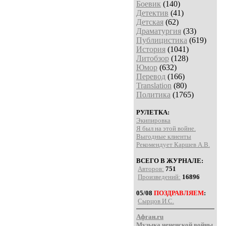
Боевик
(140)
Детектив
(41)
Детская
(62)
Драматургия
(33)
Публицистика
(619)
История
(1041)
Литобзор
(128)
Юмор
(632)
Перевод
(166)
Translation
(80)
Политика
(1765)
РУЛЕТКА:
Экипировка
Я был на этой войне.
Выгодные клиенты
Рекомендует Каршев А.В.
ВСЕГО В ЖУРНАЛЕ:
Авторов:
751
Произведений:
16896
05/08
ПОЗДРАВЛЯЕМ
:
Сырцов И.С.
Афган.ru
Музыка чеченской войны