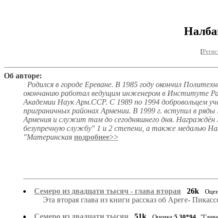
Налба
[
Регис
Об авторе:
Родился в городе Ереване. В 1985 году окончил Политех
окончанию работал ведущим инженером в Институте Ра
Академии Наук Арм.ССР. С 1989 по 1994 добровольцем уча
приграничных районах Армении. В 1999 г. вступил в ряд
Армения и служит там до сегодняшнего дня. Награждён м
безупречную службу" 1 и 2 степени, а также медалью На
"Материнская
подробнее>>
Семеро из двадцати тысяч - глава вторая
26k
Оцен
Эта вторая глава из книги рассказ об Ареге- Пикасс
Семеро из двадцати тысяч
51k
Оценка:
5.30*94
"Глава