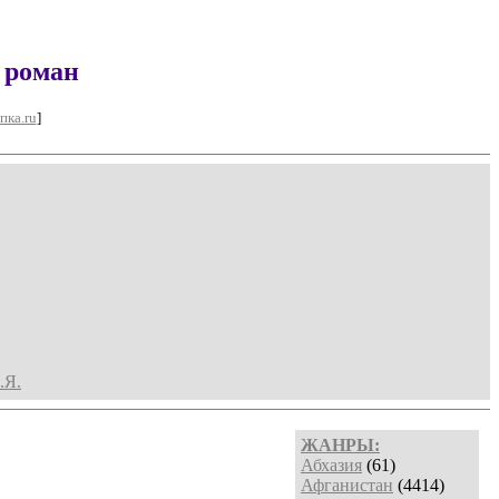
 роман
пка.ru
]
.Я.
ЖАНРЫ:
Абхазия
(61)
Афганистан
(4414)