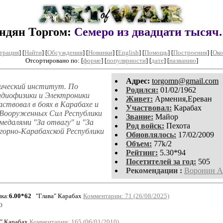
ндян Торгом:
Семеро из двадцати тысяч.
трация
]
[
Найти
] [
Обсуждения
] [
Новинки
] [
English
] [
Помощь
] [
Построения
]
[
Око
Отсортировано по: [
форме
] [
популярности
] [
дате
] [
названию
]
Aдpeс:
torgomn@gmail.com
нический институт. По
Родился:
01/02/1962
диофизики и Электроники
Живет:
Армения,Ереван
ствовал в боях в Карабахе и
Участвовал:
Карабах
ы Вооруженных Сил Республики
Звание:
Майор
едалями "За отвагу" и "За
Род войск:
Пехота
горно-Карабахской Республики
Обновлялось:
17/02/2009
Объем:
77k/2
Рейтинг:
5.30*94
Посетителей за год:
505
Рекомендации :
Воронин А
ка:
6.00*62
"Глава" Карабах
Комментарии: 71 (26/08/2025)
о
" Карабах
Комментарии: 165 (06/01/2010)