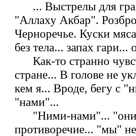
... Выстрелы для гра
"Аллаху Акбар". Розбр
Черноречье. Куски мяса 
без тела... запах гари...
Как-то странно чувств
стране... В голове не у
кем я... Вроде, бегу с "
"нами"...
"Ними-нами"... "они-
противоречие... "мы" н