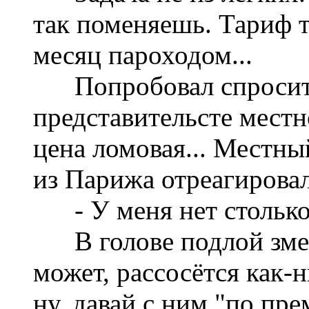
так поменяешь. Тариф т
месяц пароходом...
Попробовал спросить
представительсте местн
цена ломовая... Местн
из Парижа отреагировал
- У меня нет столько де
В голове подлой змеёй
может, рассосётся как-
ну, давай с ним "по пре