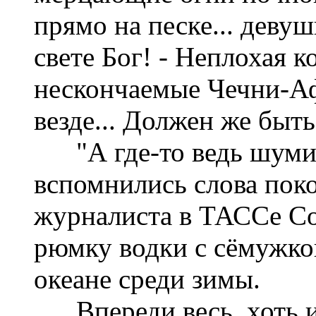
прямо на песке... девуш
свете Бог! - Неплохая 
нескончаемые Чечни-Аф
везде... Должен же быть
"А где-то ведь шумит 
вспомнились слова поко
журналиста в ТАССе Со
рюмку водки с сёмужко
океане среди зимы.
Впереди весь, хоть и 