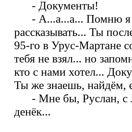
- Документы!
- А...а...а... Помню я
рассказывать... Ты пос
95-го в Урус-Мартане с
тебя не взял... но запо
кто с нами хотел... Док
Ты же знаешь, найдём, е
- Мне бы, Руслан, с 
денёк...