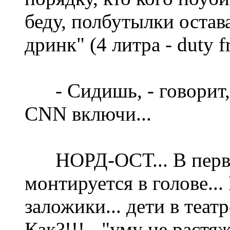
беду, полбутылки остава
дринк" (4 литра - duty f
- Сидишь, - говорит, - т
CNN включи...
НОРД-ОСТ... В первые
монтируется в голове... 
заложики... дети в театр
Как?!!! - "уму не растяж