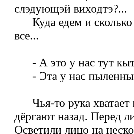
слэдующэй виходтэ?...
Куда едем и сколько е
все...
- А это у нас тут кы
- Эта у нас пыленный
Чья-то рука хватает м
дёргают назад. Перед л
Осветили лицо на нескол