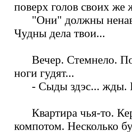
поверх голов своих же ж
"Они" должны ненавид
Чудны дела твои...
Вечер. Стемнело. Посл
ноги гудят...
- Сыды здэс... жды. П
Квартира чья-то. Кер
компотом. Несколько бу