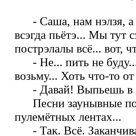
- Саша, нам нэлзя, а 
всэгда пьётэ... Мы тут
пострэлалы всё... вот, ч
- Не... пить не буду..
возьму... Хоть что-то от 
- Давай! Выпьешь в Мо
Песни заунывные под 
пулемётных лентах...
- Так. Всё. Заканчива