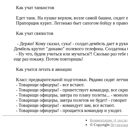
Как учат танкистов
Едет танк. На пушке верхом, возле самой башни, сидит 
Прапорщик курит. Легонько бьет сапогом бойцу в правое у
Как учат связистов
- Держи! Кому сказал, сука! - солдат-дембель дает в ру
Дембель крутит "динамо" полевого телефона. Солдатика б
- Ну что, будем учиться или мучаться?! Сколько раз тебе
еще раз покажу. Потом повторишь!
Как учатся летать в авиации
Класс предварительной подготовки. Рядами сидят летчик
- Товарищи офицеры! - все встают.
- Товарищи офицеры! - приветствует командир, все скрип
- Товарищи офицеры, завтра по плану полеты... - монолог 
- Товарищи офицеры, завтра полетов не будет! - говорит 
- Товарищи офицеры! - командует зам, все встают.
- Товарищи офицеры! - прощается командир и уходит.
Комментарии: 4, после
© Copyright
Неумержиц