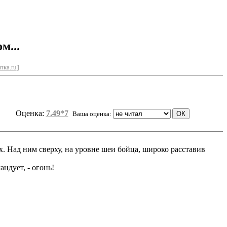
м...
пка.ru
]
Оценка:
7.49*7
Ваша оценка:
. Над ним сверху, на уровне шеи бойца, широко расставив
андует, - огонь!