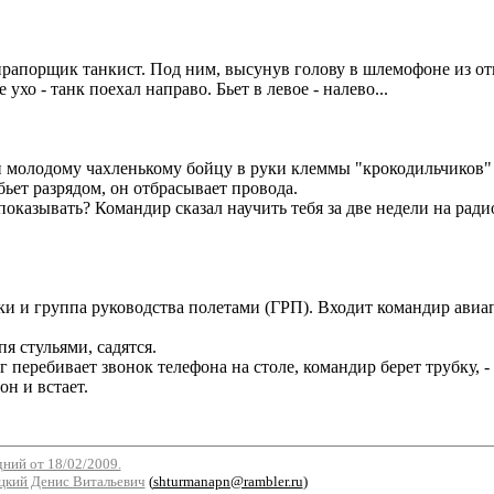
прапорщик танкист. Под ним, высунув голову в шлемофоне из от
хо - танк поехал направо. Бьет в левое - налево...
ки молодому чахленькому бойцу в руки клеммы "крокодильчиков" с
ьет разрядом, он отбрасывает провода.
 показывать? Командир сказал научить тебя за две недели на рад
и и группа руководства полетами (ГРП). Входит командир авиап
я стульями, садятся.
перебивает звонок телефона на столе, командир берет трубку, - Д
он и встает.
дний от 18/02/2009.
кий Денис Витальевич
(
shturmanapn@rambler.ru
)