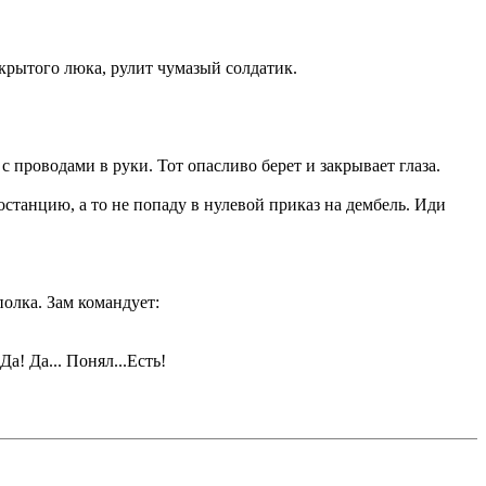
крытого люка, рулит чумазый солдатик.
 проводами в руки. Тот опасливо берет и закрывает глаза.
иостанцию, а то не попаду в нулевой приказ на дембель. Иди
олка. Зам командует:
а! Да... Понял...Есть!