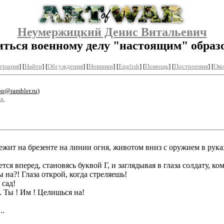
Неумержицкий Денис Витальевич
ться военному делу "настоящим" образо
трация
]
[
Найти
] [
Обсуждения
] [
Новинки
] [
English
] [
Помощь
] [
Построения
]
[
Око
pn@rambler.ru
)
а.
жит на брезенте на линии огня, животом вниз с оружием в руках
ся вперед, становясь буквой Г, и заглядывая в глаза солдату, ком
 на?! Глаза открой, когда стреляешь!
 сад!
. Ты ! Им ! Целишься на!
..