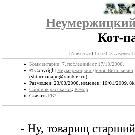
Неумержицкий
Кот-п
[
Регистрация
]
[
Найти
] [
Обсуждения
] [
Комментарии: 7, последний от 17/10/2008.
© Copyright
Неумержицкий Денис Витальевич
(
shturmanapn@rambler.ru
)
Размещен: 23/03/2008, изменен: 19/01/2009. 8k
Сборник рассказов
:
Юмор
Скачать
FB2
- Ну, товарищ старший л