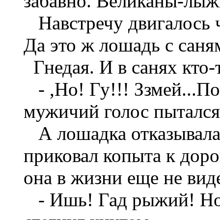
забавно. Великаны-лыж
Навстречу двигалось ч
Да это ж лошадь с саня
Гнедая. И в санях кто-т
- ,Но! Гу!!! Ззмей...Пог
мужичий голос пытался 
А лошадка отказывалас
приковал копыта к доро
она в жизни еще не вид
- Ишь! Гад рыжий! Но, 