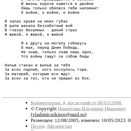
 	И жизнь короче кажется в двойне

 	Лишь только обелиск тебе напомнит

        О войне, о войне, о войне

 И запах крови на моих губах

 В дали шакала беззаботный вой

 В глазах безумных - дикий страх

 Я живой, я живой, я живой

 	Я к другу на могилу соберусь

 	8 мая, перед Днем Победы.

 	Не знаю, только знаю лишь одно,

	Что войны тащут за собою беды

 Налью стакан и выпью за тебя

 За всех парней, кого коснулось горе.

 За матерей, которые все ждут

 За всех за тех, кто не пришел из боя.

Комментарии: 4, последний от 08/03/2008.
© Copyright
Никитенко Владимир Иванович
(
vladimir.nikiten@mail.ru
)
Размещен: 12/08/2005, изменен: 10/05/2023. 0
Песня
:
Афганистан