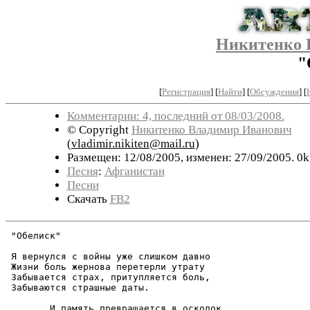
Никитенко 
"
[
Регистрация
]
[
Найти
] [
Обсуждения
] [
Комментарии: 4, последний от 08/03/2008.
© Copyright
Никитенко Владимир Иванович
(
vladimir.nikiten@mail.ru
)
Размещен: 12/08/2005, изменен: 27/09/2005. 0k
Песня
:
Афганистан
Песни
Скачать
FB2
 "Обелиск"

 Я вернулся с войны уже слишком давно

 Жизни боль жернова перетерли утрату

 Забывается страх, притупляется боль,

 Забываются страшные даты.

 	И память превращается в осколок
