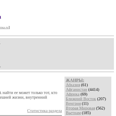
а
пка.ru
]
u
.
ЖАНРЫ:
Абхазия
(61)
Афганистан
(4414)
найти ее может только тот, кто
Африка
(69)
ынешней жизни, внутренний
Ближний Восток
(207)
Венгрия
(11)
Вторая Мировая
(562)
Статистика раздела
Вьетнам
(185)