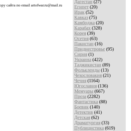
Дагестан
(27)
у сайта по email artofwar.ru@mail.ru
Египет
(20)
Ирак
(52)
Кавказ
(75)
Камбоджа
(20)
Карабах
(328)
Корея
(39)
Осетия
(63)
Пакистан
(16)
Приднестровье
(95)
Сирия
(1)
Украина
(422)
Таджикистан
(89)
Фолькленды
(13)
Чехословакия
(21)
Чечня
(1164)
Югославия
(136)
Мемуары
(667)
Проза
(2282)
Фантастика
(88)
Боевик
(140)
Детектив
(41)
Детская
(62)
Драматургия
(33)
Публицистика
(619)