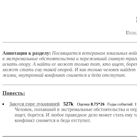
[
Регис
Аннотация к разделу:
Посвящается ветеранам локальных войн
в экстремальные обстоятельства и переживший главную траге
искать опору. А найти ее может только тот, кто ищет, борет
может стать ему такой опорой. И как только человек найдет
жизни, внутренний конфликт снимется и беда отступит.
Повесть:
Закуси горе луковицей
527k
Оценка:
8.75*26
Годы событий: 1
Человек, попавший в экстремальные обстоятельства и пер
ищет, борется. И любое праведное дело может стать ему
конфликт снимется и беда отступит.