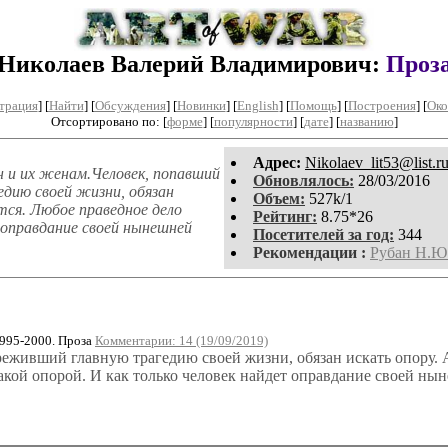
Николаев Валерий Владимирович:
Проз
трация
]
[
Найти
] [
Обсуждения
] [
Новинки
] [
English
] [
Помощь
] [
Построения
]
[
Око
Отсортировано по: [
форме
] [
популярности
] [
дате
] [
названию
]
Aдpeс:
Nikolaev_lit53@list.r
 и их женам.Человек, попавший
Обновлялось:
28/03/2016
дию своей жизни, обязан
Объем:
527k/1
ся. Любое праведное дело
Рейтинг:
8.75*26
 оправдание своей нынешней
Посетителей за год:
344
Рекомендации :
Рубан Н.Ю
995-2000. Проза
Комментарии: 14 (19/09/2019)
еживший главную трагедию своей жизни, обязан искать опору. А 
 такой опорой. И как только человек найдет оправдание своей н