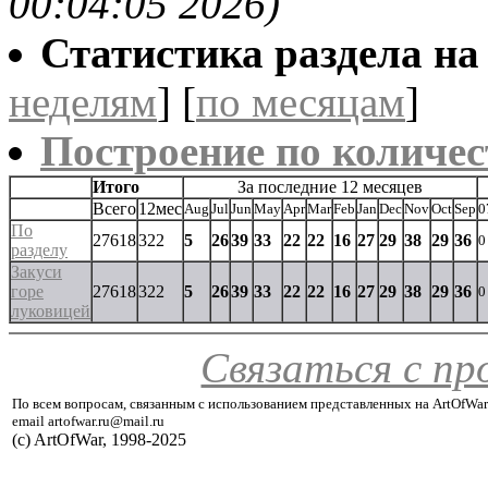
00:04:05 2026)
Статистика раздела на t
неделям
] [
по месяцам
]
Построение по количес
Итого
За последние 12 месяцев
Всего
12мес
Aug
Jul
Jun
May
Apr
Mar
Feb
Jan
Dec
Nov
Oct
Sep
0
По
27618
322
5
26
39
33
22
22
16
27
29
38
29
36
0
разделу
Закуси
горе
27618
322
5
26
39
33
22
22
16
27
29
38
29
36
0
луковицей
Связаться с п
По всем вопросам, связанным с использованием представленных на ArtOfWar
email artofwar.ru@mail.ru
(с) ArtOfWar, 1998-2025