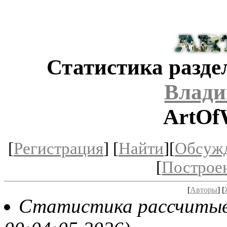
Статистика разде
Влади
ArtOf
[
Регистрация
] [
Найти
][
Обсуж
[
Построе
[
Авторы
] [
Статистика рассчитывае