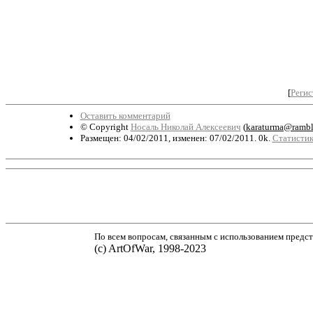
[
Регис
Оставить комментарий
© Copyright
Носаль Николай Алексеевич
(
karaturma@ramble
Размещен: 04/02/2011, изменен: 07/02/2011. 0k.
Статистик
По всем вопросам, связанным с использованием предст
(с) ArtOfWar, 1998-2023