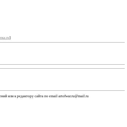
пка.ru
]
й или к редактору сайта по email artofwar.ru@mail.ru