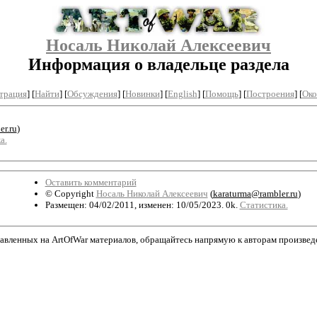
Носаль Николай Алексеевич
Информация о владельце раздела
трация
]
[
Найти
] [
Обсуждения
] [
Новинки
] [
English
] [
Помощь
] [
Построения
]
[
Око
r.ru
)
а.
Оставить комментарий
© Copyright
Носаль Николай Алексеевич
(
karaturma@rambler.ru
)
Размещен: 04/02/2011, изменен: 10/05/2023. 0k.
Статистика.
авленных на ArtOfWar материалов, обращайтесь напрямую к авторам произведени