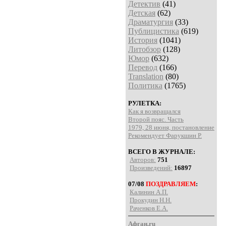
Детектив
(41)
Детская
(62)
Драматургия
(33)
Публицистика
(619)
История
(1041)
Литобзор
(128)
Юмор
(632)
Перевод
(166)
Translation
(80)
Политика
(1765)
РУЛЕТКА:
Как я возвращался
Второй пояс. Часть
1979, 28 июня, постановление
Рекомендует Фарукшин Р.
ВСЕГО В ЖУРНАЛЕ:
Авторов:
751
Произведений:
16897
07/08
ПОЗДРАВЛЯЕМ
:
Калинин А.П.
Прокудин Н.Н.
Раченков Е.А.
Афган.ru