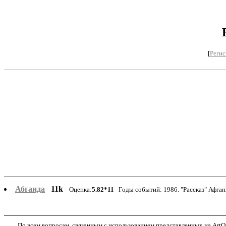
[
Регис
Абганда
11k
Оценка:
5.82*11
Годы событий: 1986. "Рассказ" Афга
По всем вопросам, связанным с использованием представленных на ArtOf