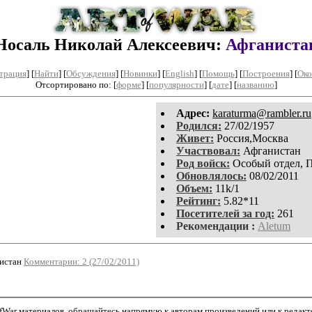
Носаль Николай Алексеевич:
Афганиста
трация
]
[
Найти
] [
Обсуждения
] [
Новинки
] [
English
] [
Помощь
] [
Построения
]
[
Око
Отсортировано по: [
форме
] [
популярности
] [
дате
] [
названию
]
Aдpeс:
karaturma@rambler.ru
Родился:
27/02/1957
Живет:
Россия,Москва
Участвовал:
Афганистан
Род войск:
Особый отдел, 
Обновлялось:
08/02/2011
Объем:
11k/1
Рейтинг:
5.82*11
Посетителей за год:
261
Рекомендации :
Aletum
нистан
Комментарии: 2 (27/02/2011)
War материалов, обращайтесь напрямую к авторам произведений или к редактор