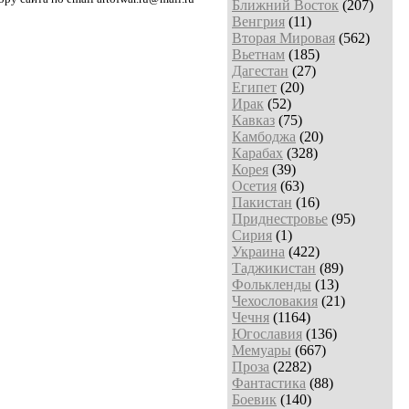
Ближний Восток
(207)
Венгрия
(11)
Вторая Мировая
(562)
Вьетнам
(185)
Дагестан
(27)
Египет
(20)
Ирак
(52)
Кавказ
(75)
Камбоджа
(20)
Карабах
(328)
Корея
(39)
Осетия
(63)
Пакистан
(16)
Приднестровье
(95)
Сирия
(1)
Украина
(422)
Таджикистан
(89)
Фолькленды
(13)
Чехословакия
(21)
Чечня
(1164)
Югославия
(136)
Мемуары
(667)
Проза
(2282)
Фантастика
(88)
Боевик
(140)