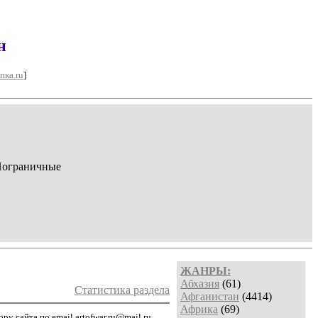
н
пка.ru
]
Пограничные
ЖАНРЫ:
Абхазия
(61)
Статистика раздела
Афганистан
(4414)
Африка
(69)
у сайта по email artofwar.ru@mail.ru