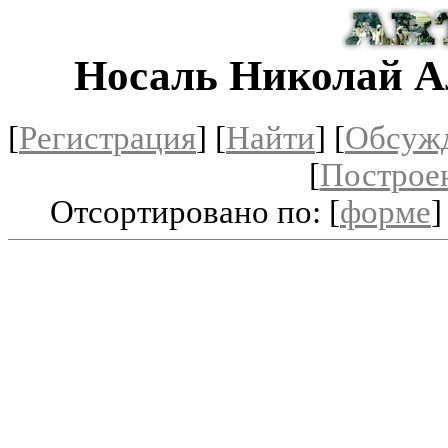
Носаль Николай А
[
Регистрация
]
[
Найти
] [
Обсуж
[
Построе
Отсортировано по: [
форме
]