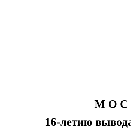
М О С
1
6
-летию вывод