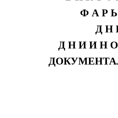
Ф А Р Ь
Д Н 
Д Н И И Н О
ДОКУМЕНТА