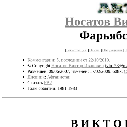
Носатов В
Фарьябс
[
Регистрация
]
[
Найти
] [
Обсуждения
] [
Комментарии: 5, последний от 22/10/2019.
© Copyright
Носатов Виктор Иванович
(
vin_53@ma
Размещен: 09/06/2007, изменен: 17/02/2009. 608k.
С
Дневник
:
Афганистан
Скачать
FB2
Годы событий: 1981-1983
В И К Т О 