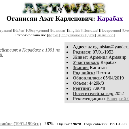
Оганисян Азат Карленович:
Карабах
трация
]
[
Найти
] [
Обсуждения
] [
Новинки
] [
English
] [
Помощь
] [
Построения
]
[
Око
Отсортировано по: [
форме
] [
популярности
] [
дате
] [
названию
]
Aдpeс:
az.oganisian@yandex.
йствиях в Карабахе с 1991 по
Родился:
07/01/1953
й.
Живет:
Армения,Армавир
Участвовал:
Карабах
Звание:
Капитан
Род войск:
Пехота
Обновлялось:
05/04/2019
Объем:
4429k/3
Рейтинг:
7.96*8
Посетителей за год:
2052
Рекомендации :
Валецкий 
ойне (1991-1993гг.)
287k
Оценка:
7.96*8
Годы событий: 1991-1993.