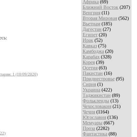
Африка
(69)
Ближний Восток
(207)
Венгрия
(11)
Вторая Мировая
(562)
Вьетнам
(185)
Дагестан
(27)
Египет
(20)
есь:
Ирак
(52)
Кавказ
(75)
Камбоджа
(20)
Карабах
(328)
Корея
(39)
Осетия
(63)
Пакистан
(16)
тарии: 1 (10/09/2020)
Приднестровье
(95)
Сирия
(1)
Украина
(422)
Таджикистан
(89)
Фолькленды
(13)
Чехословакия
(21)
Чечня
(1164)
Югославия
(136)
Мемуары
(667)
Проза
(2282)
22)
Фантастика
(88)