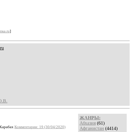
пка.ru
]
ru
О.В.
ЖАНРЫ:
Абхазия
(61)
 Карабах
Комментарии: 19 (30/04/2020)
Афганистан
(4414)