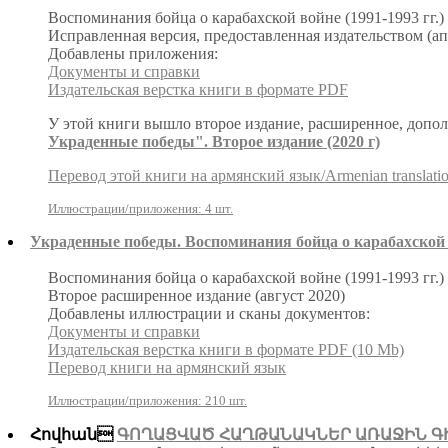
Воспоминания бойца о карабахской войне (1991-1993 гг.)
Исправленная версия, предоставленная издательством (ап
Добавлены приложения:
Документы и справки
Издательская верстка книги в формате PDF
У этой книги вышло второе издание, расширенное, допо
Украденные победы". Второе издание (2020 г)
Перевод этой книги на армянский язык/Armenian translati
Иллюстрации/приложения: 4 шт.
Украденные победы. Воспоминания бойца о карабахской в
Воспоминания бойца о карабахской войне (1991-1993 гг.)
Второе расширенное издание (август 2020)
Добавлены иллюстрации и сканы документов:
Документы и справки
Издательская верстка книги в формате PDF (10 Mb)
Перевод книги на армянский язык
Иллюстрации/приложения: 210 шт.
Հովհան
ԳՈՂԱՑՎԱԾ ՀԱՂԹԱՆԱԿՆԵՐ ԱՌԱՋԻՆ Գ