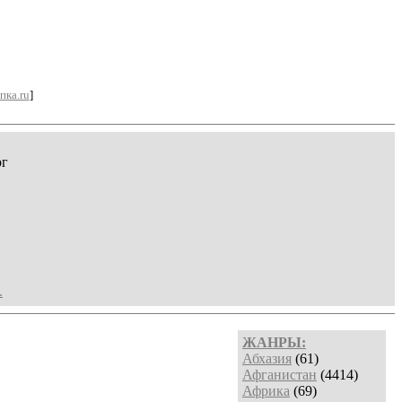
пка.ru
]
рг
.
ЖАНРЫ:
Абхазия
(61)
Афганистан
(4414)
Африка
(69)