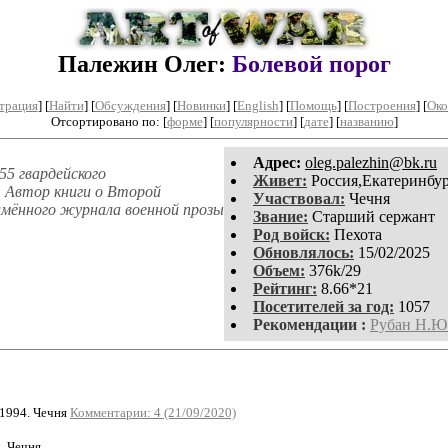
Палежин Олег:
Болевой порог
трация
]
[
Найти
] [
Обсуждения
] [
Новинки
] [
English
] [
Помощь
] [
Построения
]
[
Око
Отсортировано по: [
форме
] [
популярности
] [
дате
] [
названию
]
Aдpeс:
oleg.palezhin@bk.ru
55 гвардейского
Живет:
Россия,Екатеринбу
. Автор книги о Второй
Участвовал:
Чечня
оимённого журнала военной прозы
Звание:
Старший сержант
Род войск:
Пехота
Обновлялось:
15/02/2025
Объем:
376k/29
Рейтинг:
8.66*21
Посетителей за год:
1057
Рекомендации :
Рубан Н.Ю
1994. Чечня
Комментарии: 4 (21/09/2020)
. Чечня