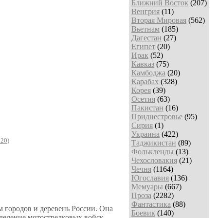
Ближний Восток
(207)
Венгрия
(11)
Вторая Мировая
(562)
Вьетнам
(185)
Дагестан
(27)
Египет
(20)
Ирак
(52)
Кавказ
(75)
Камбоджа
(20)
Карабах
(328)
Корея
(39)
Осетия
(63)
Пакистан
(16)
Приднестровье
(95)
Сирия
(1)
Украина
(422)
020)
Таджикистан
(89)
Фолькленды
(13)
Чехословакия
(21)
Чечня
(1164)
Югославия
(136)
Мемуары
(667)
Проза
(2282)
Фантастика
(88)
м городов и деревень России. Она
Боевик
(140)
зделение мотострелковых войск,