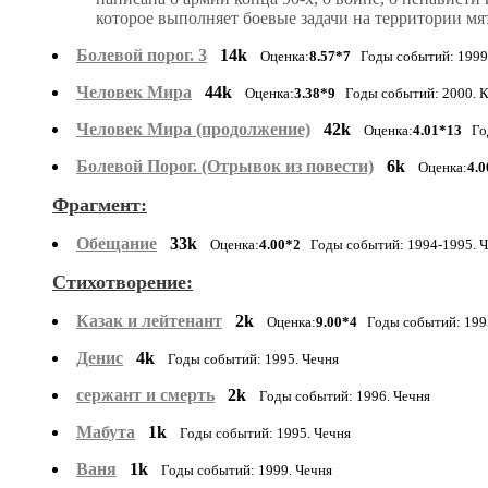
которое выполняет боевые задачи на территории м
Болевой порог. 3
14k
Оценка:
8.57*7
Годы событий: 1999
Человек Мира
44k
Оценка:
3.38*9
Годы событий: 2000. Ка
Человек Мира (продолжение)
42k
Оценка:
4.01*13
Год
Болевой Порог. (Отрывок из повести)
6k
Оценка:
4.0
Фрагмент:
Обещание
33k
Оценка:
4.00*2
Годы событий: 1994-1995. 
Стихотворение:
Казак и лейтенант
2k
Оценка:
9.00*4
Годы событий: 1995
Денис
4k
Годы событий: 1995. Чечня
сержант и смерть
2k
Годы событий: 1996. Чечня
Мабута
1k
Годы событий: 1995. Чечня
Ваня
1k
Годы событий: 1999. Чечня