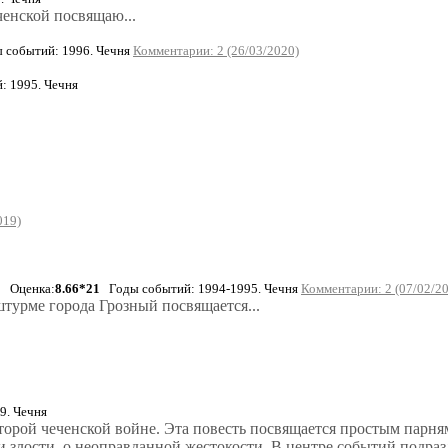
ченской посвящаю...
событий: 1996. Чечня
Комментарии: 2 (26/03/2020)
 1995. Чечня
019)
Оценка:
8.66*21
Годы событий: 1994-1995. Чечня
Комментарии: 2 (07/02/2
урме города Грозный посвящается...
9. Чечня
орой чеченской войне. Эта повесть посвящается простым парня
 и злости, о неоправданной жестокости. В центре событий подра