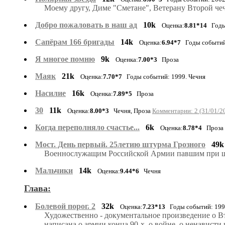
Моему другу, Диме "Сметане", Ветерану Второй че
Добро пожаловать в наш ад
10k
Оценка:
8.81*14
Годы 
Сапёрам 166 бригады
14k
Оценка:
6.94*7
Годы событий:
Я многое помню
9k
Оценка:
7.00*3
Проза
Маяк
21k
Оценка:
7.70*7
Годы событий: 1999. Чечня
Насилие
16k
Оценка:
7.89*5
Проза
30
11k
Оценка:
8.00*3
Чечня, Проза
Комментарии: 2 (31/01/2
Когда переполняло счастье...
6k
Оценка:
8.78*4
Проза
Мост. День первый. 25летию штурма Грозного
49k
Военнослужащим Российской Армии павшим при шт
Мальчики
14k
Оценка:
9.44*6
Чечня
Глава:
Болевой порог. 2
32k
Оценка:
7.23*13
Годы событий: 199
Художественно - документальное произведение о Вт
написана о армии конца 90-х, о войне, о ненависти