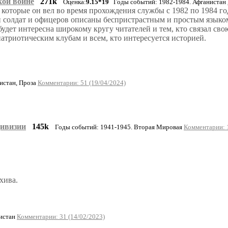
кой войне
271k
Оценка:
9.15*19
Годы событий: 1982-1984. Афганистан
 которые он вел во время прохождения службы с 1982 по 1984 го
 солдат и офицеров описаны беспристрастным и простым языком
удет интересна широкому кругу читателей и тем, кто связал св
атриотическим клубам и всем, кто интересуется историей.
истан, Проза
Комментарии: 51 (19/04/2024)
дивизии
145k
Годы событий: 1941-1945. Вторая Мировая
Комментарии: 1
хива.
нистан
Комментарии: 31 (14/02/2023)