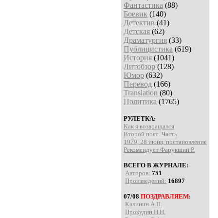
Фантастика
(88)
Боевик
(140)
Детектив
(41)
Детская
(62)
Драматургия
(33)
Публицистика
(619)
История
(1041)
Литобзор
(128)
Юмор
(632)
Перевод
(166)
Translation
(80)
Политика
(1765)
РУЛЕТКА:
Как я возвращался
Второй пояс. Часть
1979, 28 июня, постановление
Рекомендует Фарукшин Р.
ВСЕГО В ЖУРНАЛЕ:
Авторов:
751
Произведений:
16897
07/08
ПОЗДРАВЛЯЕМ
:
Калинин А.П.
Прокудин Н.Н.