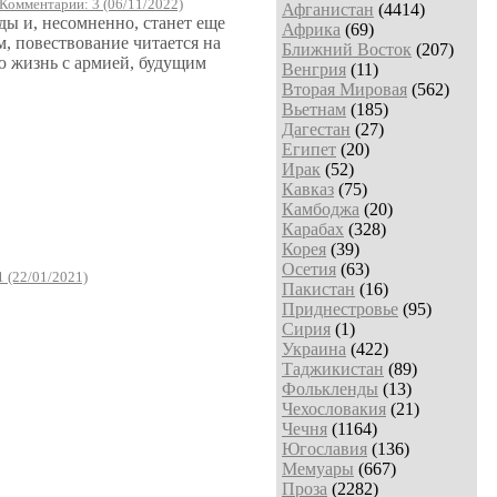
Комментарии: 3 (06/11/2022)
Афганистан
(4414)
ды и, несомненно, станет еще
Африка
(69)
, повествование читается на
Ближний Восток
(207)
ою жизнь с армией, будущим
Венгрия
(11)
Вторая Мировая
(562)
Вьетнам
(185)
Дагестан
(27)
Египет
(20)
Ирак
(52)
Кавказ
(75)
Камбоджа
(20)
Карабах
(328)
Корея
(39)
Осетия
(63)
 (22/01/2021)
Пакистан
(16)
Приднестровье
(95)
Сирия
(1)
Украина
(422)
Таджикистан
(89)
Фолькленды
(13)
Чехословакия
(21)
Чечня
(1164)
Югославия
(136)
Мемуары
(667)
Проза
(2282)