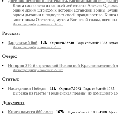
Дневник пехотного лейтенанта. Воспоминания об афганс
Книга составлена из записей лейтенанта Алексея Орлова,
одним ярким штрихом к истории афганской войны. Будни
одном дыхании и подкупает своей правдивостью. Книга б
защитникам Отечества, музеям Воинской славы, военно-п
Иллюстрации/приложения: 32 шт.
Рассказ:
Зардевский бой
12k
Оценка:
8.36*30
Годы событий: 1983. Афган
Иллюстрации/приложения: 2 шт.
Очерк:
История 376-й стрелковой Псковской Краснознаменной 
Иллюстрации/приложения: 27 шт.
Статья:
Наследники Победы
11k
Оценка:
7.00*3
Годы событий: 1985.
Вырезка из газеты "Гродненская правда" из домашнего ар
Документ:
Книга памяти 860 омсп
167k
Годы событий: 1980-1988. Афга