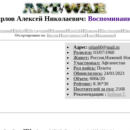
рлов Алексей Николаевич:
Воспоминан
трация
]
[
Найти
] [
Обсуждения
] [
Новинки
] [
English
] [
Помощь
] [
Построения
]
[
Око
Отсортировано по: [
форме
] [
популярности
] [
дате
] [
названию
]
Aдpeс:
orlan60@mail.ru
Родился:
03/07/1960
Живет:
Россия,Нижний Но
Участвовал:
Афганистан
Род войск:
Пехота
Обновлялось:
24/01/2021
Объем:
606k/20
Рейтинг:
8.36*30
Посетителей за год:
2168
Рекомендации :
Бобров Г.