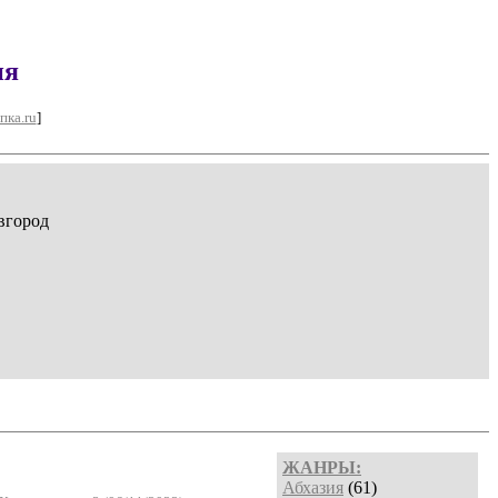
ия
пка.ru
]
вгород
ЖАНРЫ:
Абхазия
(61)