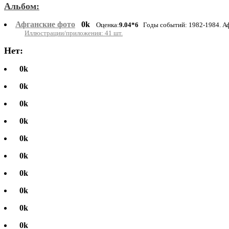
Альбом:
Афганские фото
0k
Оценка:
9.04*6
Годы событий: 1982-1984. А
Иллюстрации/приложения: 41 шт.
Нет:
0k
0k
0k
0k
0k
0k
0k
0k
0k
0k