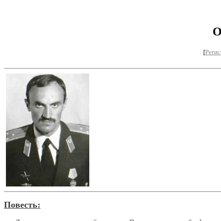
О
[
Регис
Повесть: