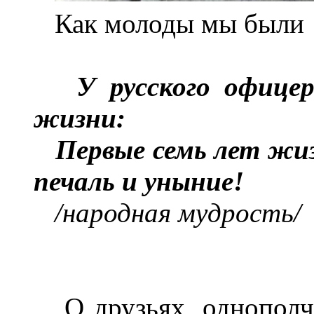
Как молоды мы были
У русского офице
жизни:
Первые семь лет жиз
печаль и уныние!
/народная мудрость/
О друзьях, однополча