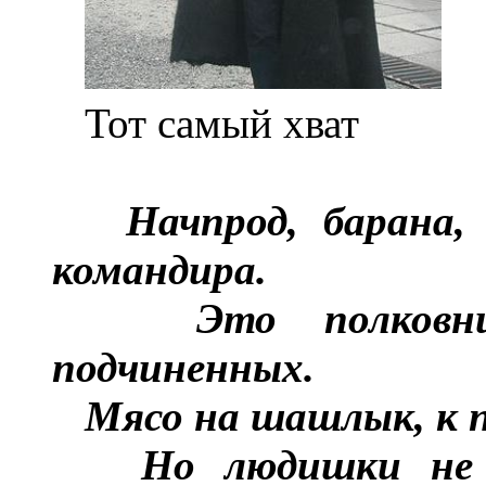
Тот самый хват
Начпрод, барана,
командира.
Это полковн
подчиненных.
Мясо на шашлык, к п
Но людишки не