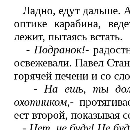
Ладно, едут дальше. А
оптике карабина, вед
лежит, пытаясь встать.
-
Подранок
!-
радост
освежевали. Павел Стан
горячей печени и со сл
-
На ешь, ты дол
охотником,-
протягива
ест второй, показывая с
-
Нет, не буду! Не буд