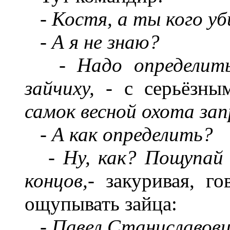
-
Костя, а ты кого уби
-
А я не знаю?
-
Надо определить
зайчиху, -
с серьёзны
самок весной охота за
-
А как определить?
-
Ну, как? Пощупай я
концов,-
закуривая, го
ощупывать зайца:
-
Павел Станиславович