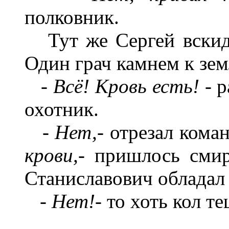
полковник.
Тут же Сергей вскиды
Один грач камнем к зем
-
Всё! Кровь есть! -
р
охотник.
-
Нет,-
отрезал кома
крови,-
пришлось смири
Станиславович обладал 
-
Нет
!
- то хоть кол т