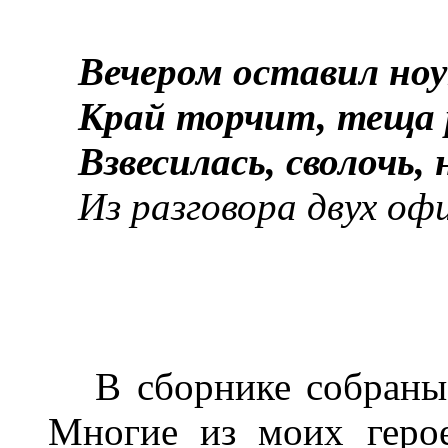
Вечером оставил но
К
рай торчит, теща 
Взвесилась, сволочь, 
И
з разговора двух оф
В сборнике собраны 
Многие из моих геро