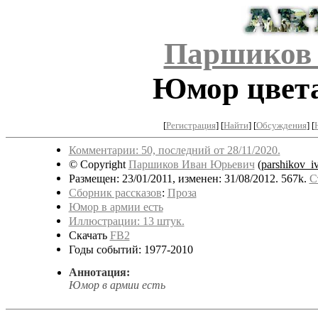
Паршиков
Юмор цвета
[
Регистрация
]
[
Найти
] [
Обсуждения
] [
Комментарии: 50, последний от 28/11/2020.
© Copyright
Паршиков Иван Юрьевич
(
parshikov_i
Размещен: 23/01/2011, изменен: 31/08/2012. 567k.
С
Сборник рассказов
:
Проза
Юмор в армии есть
Иллюстрации: 13 штук.
Скачать
FB2
Годы событий: 1977-2010
Аннотация:
Юмор в армии есть