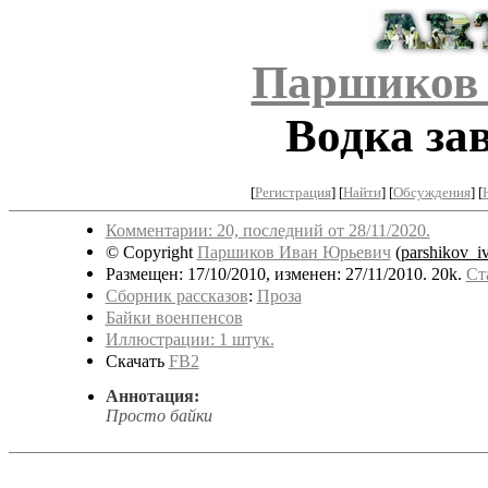
Паршиков
Водка за
[
Регистрация
]
[
Найти
] [
Обсуждения
] [
Комментарии: 20, последний от 28/11/2020.
© Copyright
Паршиков Иван Юрьевич
(
parshikov_i
Размещен: 17/10/2010, изменен: 27/11/2010. 20k.
Ст
Сборник рассказов
:
Проза
Байки военпенсов
Иллюстрации: 1 штук.
Скачать
FB2
Аннотация:
Просто байки