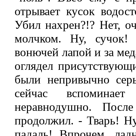
отрывает кусок водост
Убил нахрен?!? Нет, оч
молчком. Ну, сучок!
вонючей лапой и за мед
оглядел присутствующи
были непривычно сер
сейчас вспоминае
неравнодушно. После
продолжил. - Тварь! Ну
падаль! Впрочем, лад