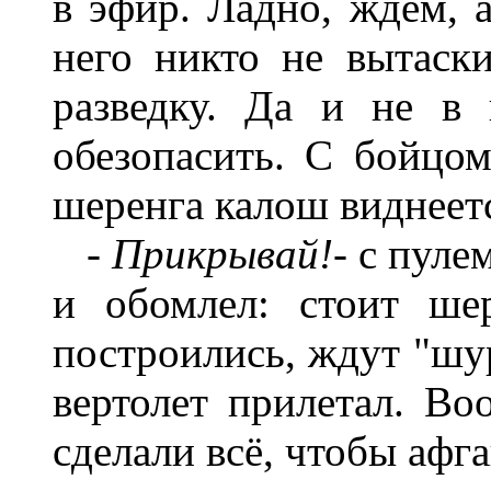
в эфир. Ладно, ждем, 
него никто не вытаск
разведку. Да и не в
обезопасить. С бойцом
шеренга калош виднеетс
- Прикрывай!-
с пулем
и обомлел: стоит ше
построились, ждут "шур
вертолет прилетал. Во
сделали всё, чтобы афг