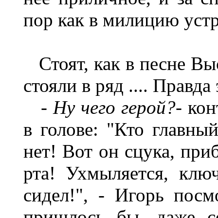
пор как в милицию устр
Стоят, как в песне Выс
стояли в ряд .... Правд
- Ну чего герой?-
кон
в голове: "Кто главны
нет! Вот он сцука, при
рта! Ухмыляется, ключ
сидел!",
-
Игорь посм
пришлось бы, даже с