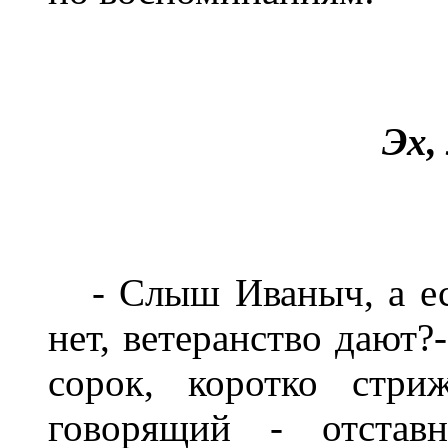
Эх,
- Слыш Иваныч, а есл
нет, ветеранство дают?
сорок, коротко стри
говорящий - отстав