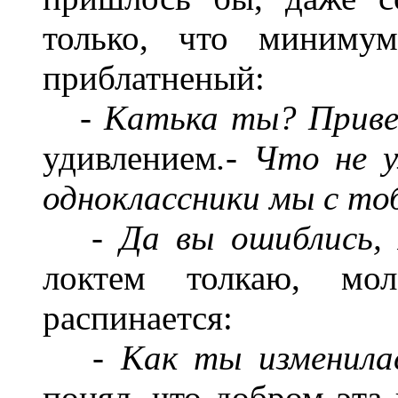
только, что миниму
приблатненый:
- Катька ты
?
П
рив
удивлением
.- Что не у
одноклассники мы с то
- Да вы ошиблись, 
локтем толкаю, м
распинается:
- Как ты изменилас
понял, что добром эта 