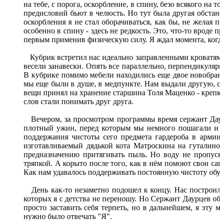
на тебе, с порога, оскорбление, в спину, безо всякого на
предисловий бьют в челюсть. Но тут была другая обстано
оскорбления я не стал оборачиваться, как бы, не желая 
особенно в спину - здесь не редкость. Это, что-то врод
первым применив физическую силу. Я ждал момента, когда
Кубрик встретил нас идеально заправленными кроватями
весели занавески. Опять все параллельно, перпендикулярн
В кубрике помимо мебели находились еще двое новобран
мы еще были в душе, в медпункте. Нам выдали другую, 
вещи принял на хранение старшина Толя Маценко - крепки
слов стали понимать друг друга.
Вечером, за просмотром программы время сержант Даур
плотный ужин, перед которым мы немного пошагали и п
поддержания чистоты сего предмета гардероба в армии
изготавливаемый дядькой кота Матроскина на гуталинов
предназначению притягивать пыль. Но воду не пропуск
тряпкой. А корыто после того, как в нём помоют свои са
Как нам удавалось поддерживать постоянную чистоту обув
День как-то незаметно подошел к концу. Нас построили 
которых я с детства не переношу. Но Сержант Даурцев об
просто заставить себя терпеть, но в дальнейшем, я эту
нужно было отвечать "Я".