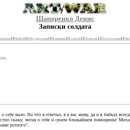
Шапоренко Денис
Записки солдата
трация
]
[
Найти
] [
Обсуждения
] [
Новинки
] [
English
] [
Помощь
] [
Построения
]
[
Око
ика.
себе мало. На что я отвечал, я в вас живу, да и в байках всег
Честно скажу, читая о себе и своем ближайшем помощнике Миха
ками ротного".