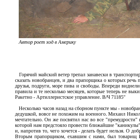
Автор роет ход в Америку
Горячий майский ветер трепал занавески в транспортиров
сказать новобранцев, и два прапорщика о которых речь п
друзья, подруги, море пива и свободы. Впереди виднел
правила и те несколько месяцев, которые теперь не вы
Ракетно - Артиллеристское управление. В/Ч 71185"
Несколько часов назад на сборном пункте мы - новобр
дедушкой, вовсе не похожим на военного. Михаил Николае
мечтательно. Он же посвятил нас во все "премудрости" н
которой нам предстояло провести ближайшие "каникулы". Е
и, напротив то, чего хочется - делать будет нельзя. О 
Вторым прапорщиком, ехавшим с нами, был товарищ В