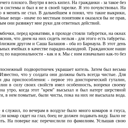
ичего плохого. Внутри я весь кипел. На гражданки - за такое без
я системы и был я не в своей тарелке. Я это почувствовал. На
но я менять не стал. В дальнейшем я понял, что такие выкрики,
обные вещи - иначе по местным понятиям я оказался бы не прав,
мым они развяжут мне руки для ответных действий.
очки, перед кроватями, в проходе стояли табуретки, на окнах
нив, что днем на них сидеть нельзя - для этого есть табуреты.
лизким другом и Саша Балашов - оба из Барнаула. В этот день
льных ячейках в качестве парадно-выходной. Гражданские наши
 по национальности - как и я. Мы с ним изначально как-то без
лоснежный подворотничек украшает китель. Затем был весьма
Известно, что у солдата они должны быть всегда чистые. Для
 два приспособления: - первое это доисторический гуталин,
алин в силу своих свойств имел особенность, вопреки своему
 на утро, когда этот "крем" высыхал и был натерт шерстяной
ги, в нем помытые, были чисты, пока на них не высыхала вода.
 я служил, по вечерам в воздухе было много комаров и гнуса,
ли комар сядет на глаз, боец не должен подавать виду. Было не
усать. На поверке нас перечислили по фамилиям. Услышав свою