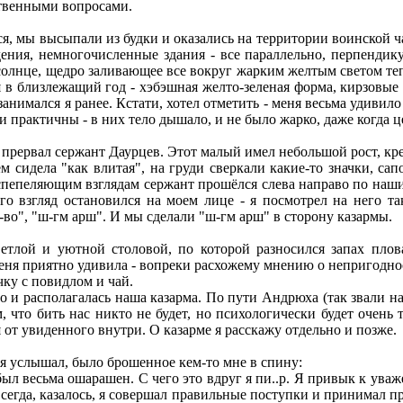
ственными вопросами.
, мы высыпали из будки и оказались на территории воинской ч
дения, немногочисленные здания - все параллельно, перпендик
о солнце, щедро заливающее все вокруг жарким желтым светом т
меня в близлежащий год - хэбэшная желто-зеленая форма, кирзов
нимался я ранее. Кстати, хотел отметить - меня весьма удивило 
 практичны - в них тело дышало, и не было жарко, даже когда ц
прервал сержант Даурцев. Этот малый имел небольшой рост, кре
сидела "как влитая", на груди сверкали какие-то значки, сап
спепеляющим взглядам сержант прошёлся слева направо по наши
 его взгляд остановился на моем лице - я посмотрел на него 
-во", "ш-гм арш". И мы сделали "ш-гм арш" в сторону казармы.
тлой и уютной столовой, по которой разносился запах плов
меня приятно удивила - вопреки расхожему мнению о непригодно
чку с повидлом и чай.
 и располагалась наша казарма. По пути Андрюха (так звали на
, что бить нас никто не будет, но психологически будет очень 
 от увиденного внутри. О казарме я расскажу отдельно и позже.
я услышал, было брошенное кем-то мне в спину:
был весьма ошарашен. С чего это вдруг я пи..р. Я привык к ува
 Всегда, казалось, я совершал правильные поступки и принимал 