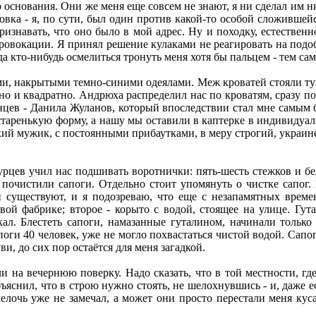
 то основания. Они же меня еще совсем не знают, я ни сделал им н
вка - я, по сути, был один против какой-то особой сложившейс
признавать, что оно было в мой адрес. Ну и походку, естествен
е провокации. Я принял решение кулаками не реагировать на под
 кто-нибудь осмелиться тронуть меня хотя бы пальцем - тем са
, накрытыми темно-синими одеялами. Меж кроватей стояли тумб
о и квадратно. Андрюха распределил нас по кроватям, сразу пояс
цев - Данила Жуланов, который впоследствии стал мне самым б
старенькую форму, а нашу мы оставили в каптерке в индивидуа
й мужик, с постоянными прибаутками, в меру строгий, украинец
цев учил нас подшивать воротнички: пять-шесть стежков и бе
очистили сапоги. Отдельно стоит упомянуть о чистке сапог. 
 существуют, и я подозреваю, что еще с незапамятных времен
ой фабрике; второе - корыто с водой, стоящее на улице. Гут
ал. Блестеть сапоги, намазанные гуталином, начинали только
поги 40 человек, уже не могло похвастаться чистой водой. Сапо
и, до сих пор остаётся для меня загадкой.
на вечернюю поверку. Надо сказать, что в той местности, где
ъяснил, что в строю нужно стоять, не шелохнувшись - и, даже ес
 мелочь уже не замечал, а может они просто перестали меня к