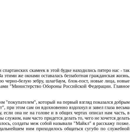
спартанских скамеек в этой будке находились пятеро нас - так
За этими же окнами оставалась беззаботная гражданская жизнь,
ю черно-белую зебру, шлагбаум, блок-пост, новые лица, новые
буквами "Министерство Обороны Российской Федерации. Главное
 "покупателем", который на первый взгляд показался добрым
т", при этом сам он вдохновенно вздохнул и завел глаза весьма
, если она не на голове и в общих чертах описал нам часть, в
 служим, нам часто придется делать то, чего не хочется делать
нилось, солдаты меж собой называли "Майкл" я расскажу позже.
дальнейшем ним приходилось общаться сугубо по служебной