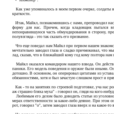
Как уже упоминалось в моем первом очерке, солдаты н
краткости.
Итак, Майкл, познакомившись с нами, препроводил нас 
форму для нас. Причем, когда кладовщик пытался в
непонравившуюся часть обмундирования в сторону, про
полувзгляда - это так сказать его призвание.
Что еще поведал нам Майкл при первом нашем знакомстве
мечтательно заводил глаза и сладко причмокивал, что м
лад, сказав, что в ближайший кому год кому полтора нам п
Майкл оказался командиром нашего взвода. Он действите
паники. Его модель поведения и оружие были иными. Он 
дотошно. В основном, он оперировал цитатами из устава
обязанностями, хотя и был зачастую слишком прост и пр
Как - то на занятиях по строевой подготовке, уча нас ров
аж страшно бляха муха" - говорил он, глядя на кого-нибуд
Любимым его делом было доводить статьи из уголовного
мерах ответственности за какое-либо деяние. При этом 
рот, говорил "о", затем заводил глаза вверх и на какое-то