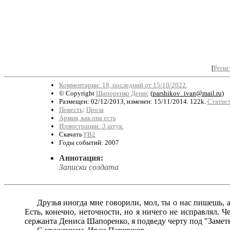
[
Регис
Комментарии: 18, последний от 15/10/2022.
© Copyright
Шапоренко Денис
(
parshikov_ivan@mail.ru
)
Размещен: 02/12/2013, изменен: 15/11/2014. 122k.
Статист
Повесть
:
Проза
Армия, как она есть
Иллюстрации: 3 штук.
Скачать
FB2
Годы событий: 2007
Аннотация:
Записки солдата
Друзья иногда мне говорили, мол, ты о нас пишешь, а о 
Есть, конечно, неточности, но я ничего не исправлял. 
сержанта Дениса Шапоренко, я подведу черту под "Замет