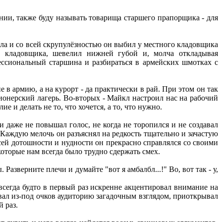
ии, также буду называть товарища старшего прапорщика - для
ла и со всей скрупулёзностью он выбил у местного кладовщика
а кладовщика, шевелил нижней губой и, молча откладывая
ессиональный старшина и разбираться в армейских шмотках с
в армию, а на курорт - да практически в рай. При этом он так
ионерский лагерь. Во-вторых - Майкл настроил нас на рабочий
 и делать не то, что хочется, а то, что нужно.
 даже не повышал голос, не когда не торопился и не создавал
Каждую мелочь он разъяснял на редкость тщательно и зачастую
всей дотошности и нудности он прекрасно справлялся со своими
оторые нам всегда было трудно сдержать смех.
Разверните плечи и думайте "вот я амбалбл...!" Во, вот так - у,
всегда будто в первый раз искренне акцентировал внимание на
вал из-под очков аудиторию загадочным взглядом, приоткрывал
й раз.