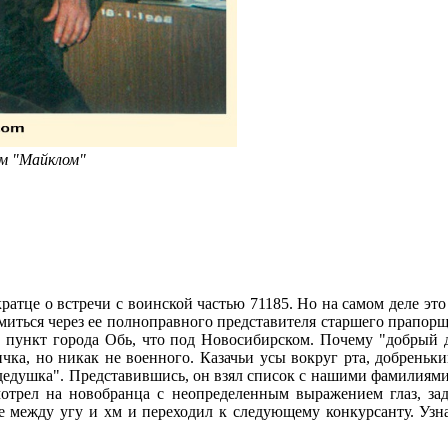
ем
"Майклом"
ратце о встречи с воинской частью 71185. Но на самом деле эт
миться через ее полноправного представителя старшего прапор
й пункт города Обь, что под Новосибирском. Почему "добрый 
ичка, но никак не военного. Казачьи усы вокруг рта, добреньк
 дедушка". Представившись, он взял список с нашими фамилиями
отрел на новобранца с неопределенным выражением глаз, зад
ее между угу и хм и переходил к следующему конкурсанту. Узн