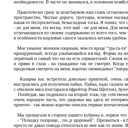
необходимости. В части он занимался, в основном хозяй
Практически сразу за шлагбаумом наш газик остановился
пространство. Чистые дороги, тротуары, зеленые насаж
какая-то беспросветная, безысходная тоска. Я понял, чт
- не для меня, эта весна, этот май - не для меня. Для 
отличающихся по своему содержанию от всего того, чем за
в особенности кирзовые сапоги оказались весьма удобны и
Мое уныние звонким озорным, чем-то вроде "тра-та-та" 
прищуренный, всегда улыбающийся взгляд. Форма на нем 
опрятный и самый что ни на есть сержантский. Своим и
и прямо в глаза - на гражданке так не смотрят. Когда
продолжая смотреть на меня, коротко скомандовал "напра
Казарма нас встретила довольно приятной, очень све
выстроились для получения пайки. Пайка, надо сказать 
с обилием мяса (постарался ефрейтор Рома Щептев), було
Пообедав, мы поднялись на второй этаж, где собственно
очень хорошую часть, что здоровье мы здесь не потеряем
приятно - так можно коротко описать первые впечатления
Мы прошагали в сторону нашего кубрика и, первое что 
- "Походку попроще... пи..р здоровый". Признаться - я 
просто не давал повода относиться ко мне как-то иначе.