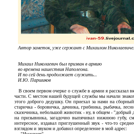
Автор заметок, уже сержант с Михаилом Николаевич
Михаил Николаевич был призван в армию
во времена нашествия Наполеона.
И по сей день продолжает служить...
И.Ю. Паршиков
В своем первом очерке о службе в армии я рассказал вк
части. С местом нашей будущей службы мы начали знако
этого доброго дедушку. Он приехал за нами на сборны
старичка - боровичка, дачника, грибника, рыбачка, лесн
сказочника, небольшой животик - ну, в общем - "добрый
на призывника, загадочно выпячивал нижнюю губу, см
интересное, издавал приглушенный звук - что-то средн
взглядом и звуком и добавил определение в мой адрес:
- "Инженер".