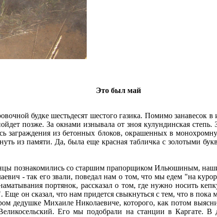
Это был май
очной будке шестьдесят шестого газика. Помимо занавесок в и 
ойдет позже. За окнами изнывала от зноя кулундинская степь. 
ись заграждения из бетонных блоков, окрашенных в монохромну
кинуть из памяти. Да, была еще красная табличка с золотыми 
анцы познакомились со старшим прапорщиком Ильюшиным, нашим
вич - так его звали, поведал нам о том, что мы едем "на курор
аматывания портянок, рассказал о том, где нужно носить кепку
ще он сказал, что нам придется свыкнуться с тем, что в пока мы
добром дедушке Михаиле Николаевиче, которого, как потом выяс
еликосельский. Его мы подобрали на станции в Каргате. В 