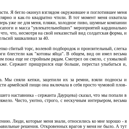
асти. Я бегло окинул взглядом окружившее и поглотившее меня
улярно и как-то квадратно чтили. В тот момент меня охватила
еперь уже не для меня, пляжи, холодное пиво, шумные компании
ые сапоги и масса "увлекательнейших" мероприятий кардинально
что, что, несмотря на свой неказистый вид солдатская форма, и
ельсий зашкаливал за 40.
пко сбитый торс, волевой подбородок и пронзительный, слегка
оги блестели как "котовы яйца". В общем, вид он имел весьма
м пока еще не стройным рядам. Смотрел он смело, с ухмылкой
также. Сержант прищурился еще больше, перестал улыбаться и,
а. Мы сняли кепки, зацепили их за ремни, взяли подносы и
сти армейской пищи она включала в себя просто чумовой плов-
шего наставника - сержанта Даурцева) сказал, что мы попали в
тяжело. Чисто, уютно, строго, с нескучным интерьером, весьма
жению. Люди, которые меня знали, относились ко мне хорошо - я
правильные решения. Откровенных врагов у меня не было. А тут