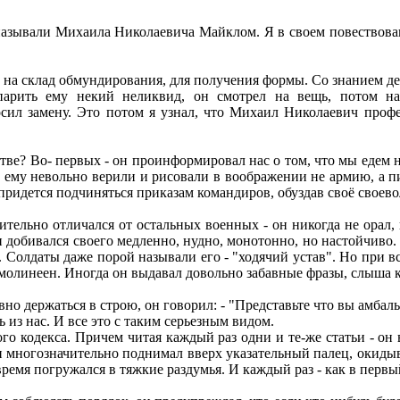
азывали Михаила Николаевича Майклом. Я в своем повествован
на склад обмундирования, для получения формы. Со знанием де
парить ему некий неликвид, он смотрел на вещь, потом н
сил замену. Это потом я узнал, что Михаил Николаевич проф
? Во- первых - он проинформировал нас о том, что мы едем не 
ы ему невольно верили и рисовали в воображении не армию, а п
ридется подчиняться приказам командиров, обуздав своё своеволие
льно отличался от остальных военных - он никогда не орал, и
добивался своего медленно, нудно, монотонно, но настойчиво. 
. Солдаты даже порой называли его - "ходячий устав". Но при 
ямолинеен. Иногда он выдавал довольно забавные фразы, слыша к
но держаться в строю, он говорил: - "Представьте что вы амбалы. 
ь из нас. И все это с таким серьезным видом.
 кодекса. Причем читая каждый раз одни и те-же статьи - он 
он многозначительно поднимал вверх указательный палец, окиды
 время погружался в тяжкие раздумья. И каждый раз - как в первы