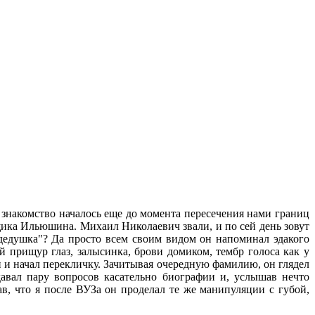
о знакомство началось еще до момента пересечения нами границ
щика Ильюшина. Михаил Николаевич звали, и по сей день зовут
дедушка"? Да просто всем своим видом он напоминал эдакого
ий прищур глаз, залысинка, брови домиком, тембр голоса как у
 и начал перекличку. Зачитывая очередную фамилию, он глядел
авал пару вопросов касательно биографии и, услышав нечто
ав, что я после ВУЗа он проделал те же манипуляции с губой,