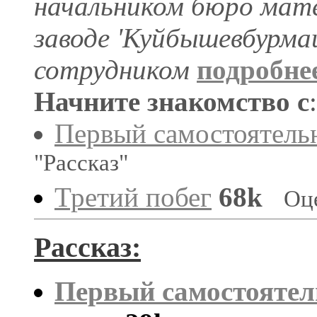
начальником бюро мате
заводе 'Куйбышевбурм
сотрудником
подробне
Начните знакомство с
:
Первый самостоятель
"Рассказ"
Третий побег
68k
Оц
Рассказ:
Первый самостояте