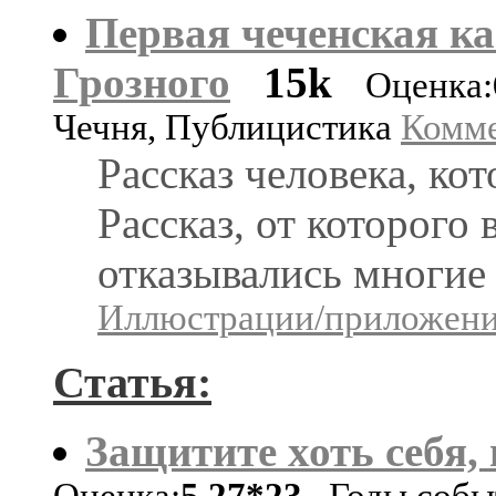
Первая чеченская ка
Грозного
15k
Оценка:
Чечня, Публицистика
Комме
Рассказ человека, ко
Рассказ, от которого 
отказывались многие
Иллюстрации/приложения
Статья:
Защитите хоть себя,
Оценка:
5.27*23
Годы событ