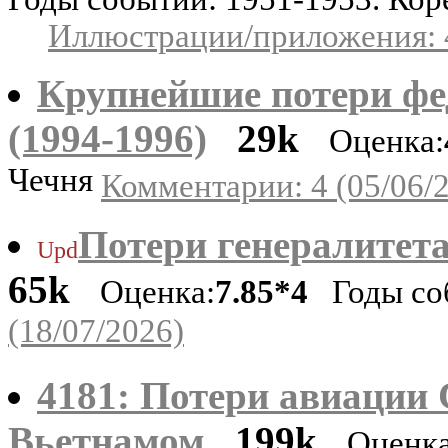
Иллюстрации/приложения: 
Крупнейшие потери фе
(1994-1996)
29k
Оценка:
Чечня
Комментарии: 4 (05/06/
Потери генералитета
Upd
65k
Оценка:
7.85*4
Годы соб
(18/07/2026)
4181: Потери авиации
Вьетнамом
199k
Оценка