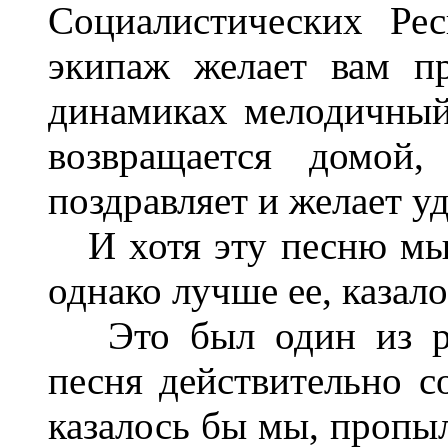
Социалистических
Рес
экипаж
желает
вам
п
динамиках
мелодичны
возвращается
до­мой
поздравляет
и
желает
у
И
хотя
эту
песню
м
однако
лучше ее
,
казал
Это
был
один
из
песня
действи­тельно
с
казалось
бы
мы
,
пропы