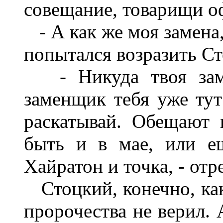
совещание
,
товарищи
о
-
А
как
же
моя
замена
попытал­ся
возразить
Ст
-
Никуда
твоя
за
заменщик
тебя уже
тут
раскатывай
.
Обещают
быть
и
в
мае
,
или
е
Хайратон
и
точка
, -
отр
Стоцкий
,
конечно
,
ка
пророчества не
верил
.