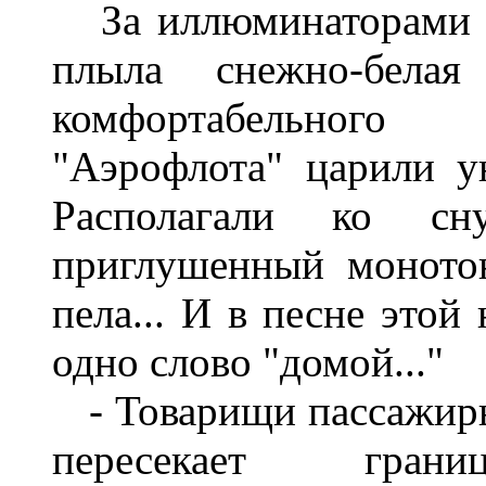
За
иллюминаторами
плыла
снеж­но
-
белая
комфортабельного
"
Аэрофлота
"
царили
у
Распо­лагали
ко
сн
приглушенный
моното
пела
...
И
в
песне
этой
одно
слово
"
домой
..."
-
Товарищи
пассажир
пересекает
грани