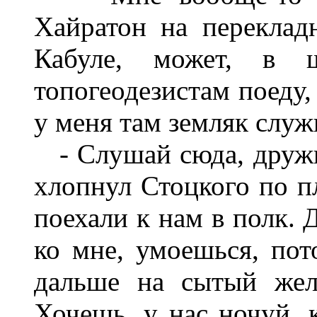
Хайратон
на
пере­кла
Кабуле
,
может
,
в
топогеодезистам
поеду
у меня
там
земляк
служ
-
Слушай
сюда
,
друж
хлопнул
Стоцкого
по
п
поехали
к
нам
в
полк
.
Д
ко
мне
,
умоешься
,
пот
дальше
на
сытый
жел
Хочешь
,
у
нас
ночуй
,