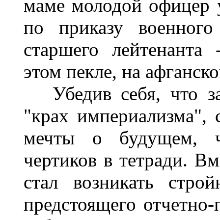
маме
молодой офицер
по
приказу
военного
старшего
лейтенанта
этом
пекле
,
на
афганско
Убедив
себя
,
что
з
"
крах
империа­лизма
",
мечты
о
будущем
,
чертиков
в
тетради
.
Вм
стал
возникать
строй
предстоящего отчетно
-