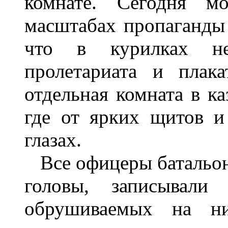
комнате
.
Сегодня мо
масштабах
пропаганды
что
в
курилках
н
пролетариата и
плака
отдельная
комната
в
ка
где
от
ярких
щитов
и
глазах
.
Все
офицеры
батальо
головы
,
записывали
обрушиваемых
на
н