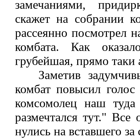
замечаниями
,
придир
скажет
на
собрании
к
рассеянно
посмотрел
н
комбата
.
Как
оказал
грубейшая
,
прямо
таки
Заметив
задумчив
комбат
повысил голос
комсомолец
наш
туда
размечтался
тут
."
Все
нулись
на
вставшего
за