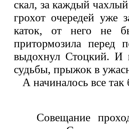
скал
,
за
каждый
чахлый
грохот
очередей
уже
з
каток
,
от
него
не
б
притормозила
пе­ред
п
выдохнул
Стоцкий
.
И
судьбы
,
прыжок
в
ужас
А
начиналось
все
так
Совещание
прохо