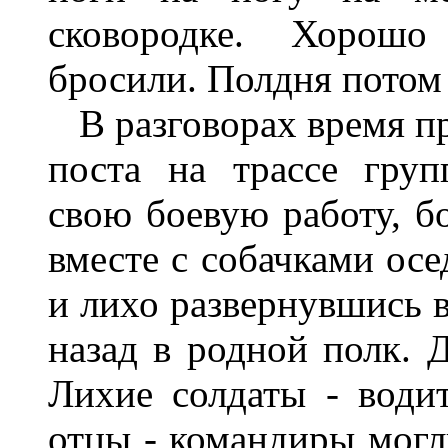
сковородке
.
Хоро­шо
бросили
.
Полдня
потом
В
разговорах
время
п
поста
на трассе
груп
свою
боевую
работу
,
б
вместе
с
собачками
осе
и
лихо
развернувшись
назад
в
родной
полк
.
Лихие солдаты
-
води
отцы
-
командиры могл