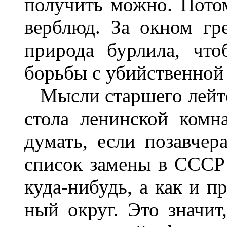
получить
можно
.
Пото
верблюд
.
За
окном
гр
природа
бурлила
,
что
борьбы
с
убийственной
Мысли
старшего
лейт
стола
ле­нинской
комн
думать
,
если
позавчер
список
замены
в
СССР
куда
-
нибудь
,
а
как
и
пр
ный
округ
.
Это
значит