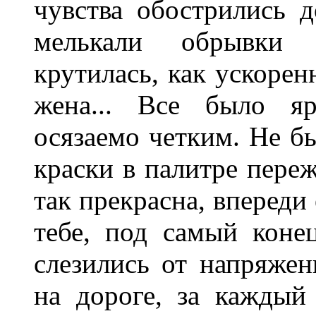
чувства
обо­стрились
д
мелькали
обрывки
крутилась
,
как
ускорен
жена
...
Все
было
я
осязаемо
чет­ким
.
Не
б
краски
в
палитре
переж
так
прекрасна
,
впереди
тебе
,
под
самый
коне
слезились
от
напряжен
на
дороге
,
за каждый