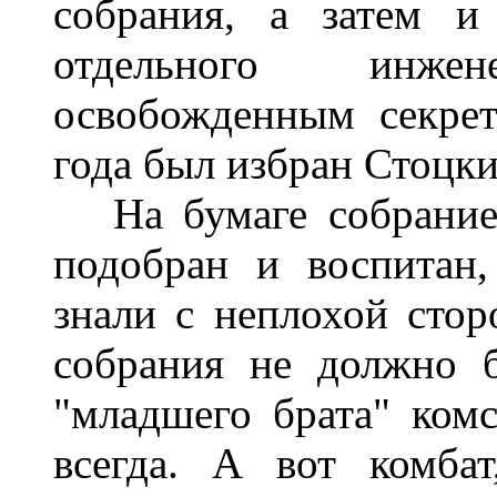
собрания
,
а
затем
и
отдельного
инжен
освобожденным
секре
года
был избран
Стоцк
На
бумаге
собрани
подобран
и воспитан
знали
с
неплохой
стор
собрания
не
должно
"
младшего
брата
"
ком
всегда
.
А
вот
комбат