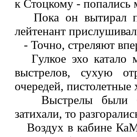
к
Стоцкому
-
попались
Пока
он
вытирал
лейтенант
при­слушивал
-
Точно
,
стреляют
впе
Гулкое
эхо
катало
выстрелов
,
су­хую
от
очередей
,
пистолетные
Выстрелы
были
затихали
,
то
разгора­лис
Воздух
в
кабине
Ка