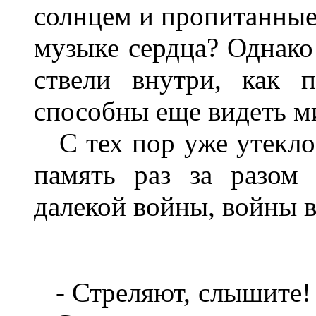
солнцем
и
пропитанны
музыке
сердца
?
Однако
ствели
внутри
,
как
способны
еще
видеть м
С
тех
пор
уже
утекло
память
раз за
разом
далекой
войны
,
войны
-
Стреляют
,
слышите
!