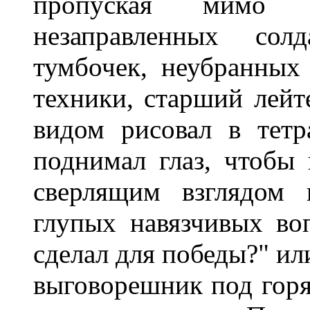
пропуская
мимо
незаправленных
солд
тумбочек
,
неубранных
техники
,
старший
лейт
видом
рисовал
в
тетр
подни­мал
глаз
,
чтобы
сверлящим
взглядом 
глупых
навязчивых
во
сделал
для
победы
?"
ил
выговорешник
под
гор