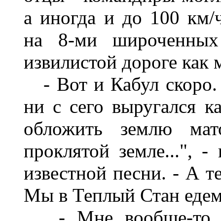
а
иногда
и
до
100
км
/
на
8-
ми
широченных
извилистой
дороге
как
-
Вот
и
Кабул
скоро
ни
с
сего выругался
к
обложить
землю
мат
проклятой
земле
...", -
известной
песни
. -
А
т
Мы
в Теплый
Стан
еде
-
Мне
вообще
-
то