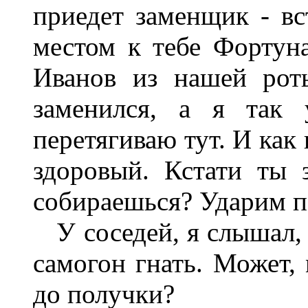
приедет
заменщик
-
вс
местом
к
тебе Фортун
Иванов
из
нашей
рот
заменился
,
а
я
так
перетягиваю тут. И как
здоровый. Кстати ты з
собираешься? Ударим п
У соседей, я слышал,
самогон гнать. Может,
до получки?