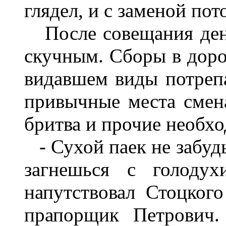
глядел
,
и
с
заменой
пот
После
совещания
де
скучным
.
Сборы
в
дор
видавшем
виды
потре­
привычные
места
смен
бритва
и
прочие
необх
-
Сухой
паек
не
забуд
загнешься с
голодух
напутствовал
Стоцкого
прапорщик
Петрович