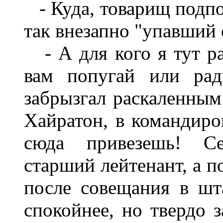
-
Куда
,
товарищ
подп
так
вне­запно
"
упавший
-
А
для
кого
я
тут
р
вам
попугай или
рад
забрызгал
раскаленным
Хайратон
,
в
командиро
сюда
привезешь
!
Се
старший лейтенант
,
а
п
после
совещания
в
шт
спокойнее
,
но
твердо
з