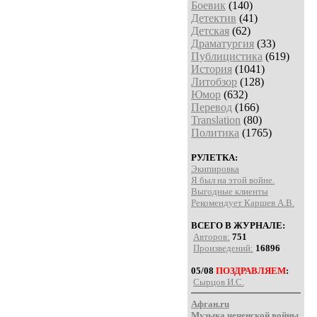
Боевик
(140)
Детектив
(41)
Детская
(62)
Драматургия
(33)
Публицистика
(619)
История
(1041)
Литобзор
(128)
Юмор
(632)
Перевод
(166)
Translation
(80)
Политика
(1765)
РУЛЕТКА:
Экипировка
Я был на этой войне.
Выгодные клиенты
Рекомендует Каршев А.В.
ВСЕГО В ЖУРНАЛЕ:
Авторов:
751
Произведений:
16896
05/08
ПОЗДРАВЛЯЕМ
:
Сырцов И.С.
Афган.ru
Музыка чеченской войны