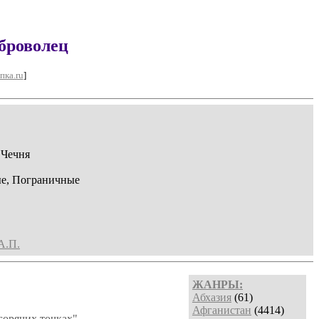
броволец
пка.ru
]
 Чечня
ые, Пограничные
А.П.
ЖАНРЫ:
Абхазия
(61)
Афганистан
(4414)
горячих точках".