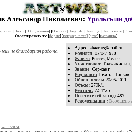
в Александр Николаевич:
Уральский до
трация
]
[
Найти
] [
Обсуждения
] [
Новинки
] [
English
] [
Помощь
] [
Построения
]
[
Око
Отсортировано по: [
форме
] [
популярности
] [
дате
] [
названию
]
Aдpeс:
shaartus@mail.ru
чень не благодарная работа.
Родился:
02/04/1970
Живет:
Россия,Миасс
Участвовал:
Таджикистан,
Звание:
Сержант
Род войск:
Пехота, Танков
Обновлялось:
20/05/2011
Объем:
279k/1
Рейтинг:
7.54*25
Посетителей за год:
485
Рекомендации :
Ворошень 
(14/03/2024)
 становлении,о сложных,противоречивых 90-х годах и службе в "