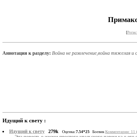
Примако
[
Регис
Аннотация к разделу:
Война не развлечение,война тяжелая и о
Идущий к свету :
Идущий к свету
279k
Оценка:
7.54*25
Боевик
Комментарии: 11 
Эта повесть о жизни простого уральского паренька,о его