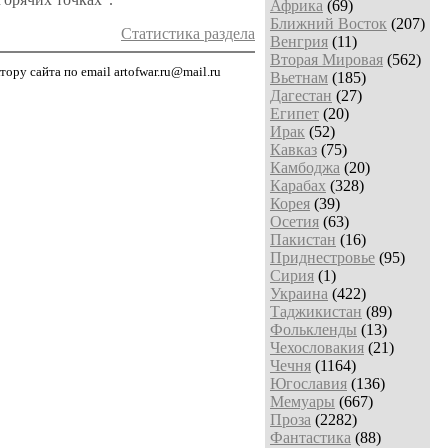
Африка
(69)
Ближний Восток
(207)
Статистика раздела
Венгрия
(11)
Вторая Мировая
(562)
ру сайта по email artofwar.ru@mail.ru
Вьетнам
(185)
Дагестан
(27)
Египет
(20)
Ирак
(52)
Кавказ
(75)
Камбоджа
(20)
Карабах
(328)
Корея
(39)
Осетия
(63)
Пакистан
(16)
Приднестровье
(95)
Сирия
(1)
Украина
(422)
Таджикистан
(89)
Фолькленды
(13)
Чехословакия
(21)
Чечня
(1164)
Югославия
(136)
Мемуары
(667)
Проза
(2282)
Фантастика
(88)