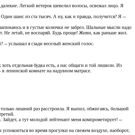
 далекие. Легкий ветерок шевелил волосы, освежал лицо. Я
дин шанс из ста тысяч. А ну, как и правда, получится? Я --
е запинаюсь и в густые колючки не забрел. Шальные мысли надо
жет. Не летай, не воспаряй. Будь проще! Живи, как раньше жил.
? -- услышал я сзади веселый женский голос.
к хоть отдельная будка есть, а нас общаги и той лишили. Из
-- в ленинской комнате на надувном матрасе.
 только лишний раз расстроила. Я выпил, обжигаясь, большой
третий.
 Зайдет, а тут молодой лейтенант меня компрометирует! --
ы успокоиться во время прогулки на свежем воздухе, наоборот,