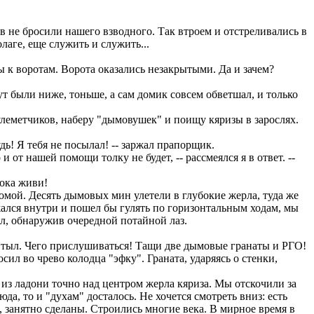
 не бросили нашего взводного. Так втроем и отстреливались в
лаге, еще служить и служить...
 к воротам. Ворота оказались незакрытыми. Да и зачем?
 были ниже, тоньше, а сам домик совсем обветшал, и только
пулеметчиков, наберу "дымовушек" и поищу кяризы в зарослях.
дь! Я тебя не посылал! -- заржал прапорщик.
и от нашей помощи толку не будет, -- рассмеялся я в ответ. --
пока живи!
мой. Десять дымовых мин улетели в глубокие жерла, туда же
жался внутри и пошел бы гулять по горизонтальным ходам, мы
л, обнаружив очередной потайной лаз.
 в тыл. Чего прислушиваться! Тащи две дымовые гранаты и РГО!
осил во чрево колодца "эфку". Граната, ударяясь о стенки,
из ладони точно над центром жерла кяриза. Мы отскочили за
юда, то и "духам" досталось. Не хочется смотреть вниз: есть
о, занятно сделаны. Строились многие века. В мирное время в