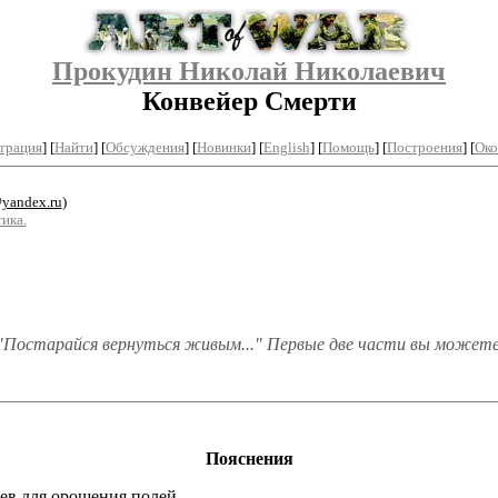
Прокудин Николай Николаевич
Конвейер Смерти
трация
]
[
Найти
] [
Обсуждения
] [
Новинки
] [
English
] [
Помощь
] [
Построения
]
[
Око
@yandex.ru
)
ика.
"Постарайся вернуться живым..." Первые две части вы можете
Пояснения
ев для орошения полей.