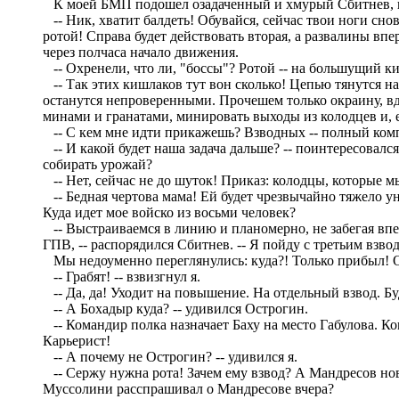
К моей БМП подошел озадаченный и хмурый Сбитнев, к
-- Ник, хватит балдеть! Обувайся, сейчас твои ноги снов
ротой! Справа будет действовать вторая, а развалины вп
через полчаса начало движения.
-- Охренели, что ли, "боссы"? Ротой -- на большущий ки
-- Так этих кишлаков тут вон сколько! Цепью тянутся на 
останутся непроверенными. Прочешем только окраину, вд
минами и гранатами, минировать выходы из колодцев и, 
-- С кем мне идти прикажешь? Взводных -- полный компле
-- И какой будет наша задача дальше? -- поинтересовалс
собирать урожай?
-- Нет, сейчас не до шуток! Приказ: колодцы, которые м
-- Бедная чертова мама! Ей будет чрезвычайно тяжело ун
Куда идет мое войско из восьми человек?
-- Выстраиваемся в линию и планомерно, не забегая впере
ГПВ, -- распорядился Сбитнев. -- Я пойду с третьим взво
Мы недоуменно переглянулись: куда?! Только прибыл! О
-- Грабят! -- взвизгнул я.
-- Да, да! Уходит на повышение. На отдельный взвод. Бу
-- А Бохадыр куда? -- удивился Острогин.
-- Командир полка назначает Баху на место Габулова. Ко
Карьерист!
-- А почему не Острогин? -- удивился я.
-- Сержу нужна рота! Зачем ему взвод? А Мандресов нов
Муссолини расспрашивал о Мандресове вчера?