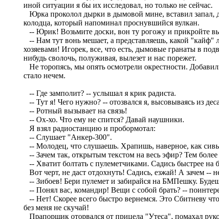
иной ситуации я бы их исследовал, но только не сейчас.
Юрка проколол дырки в дымовой мине, вставил запал, д
колодца, который напоминал проснувшийся вулкан.
-- Юрик! Возьмите доски, вон ту рогожу и прикройте вых
-- Нам тут вонь мешает, а представляешь, какой "кайф" л
хозяевами! Игорек, все, что есть, дымовые гранаты в под
нибудь сволочь, полуживая, вылезет и нас порежет.
Не торопясь, мы опять осмотрели окрестности. Добавили
стало нечем.
-- Где замполит? -- услышал я крик радиста.
-- Тут я! Чего нужно? -- отозвался я, высовываясь из де
-- Ротный вызывает на связь!
-- Ох-хо. Что ему не спится? Давай наушники.
Я взял радиостанцию и пробормотал:
-- Слушает "Анкер-300".
-- Молодец, что слушаешь. Храпишь, наверное, как сив
-- Зачем так, открытым текстом на весь эфир? Тем более 
-- Хватит болтать с пулеметчиками. Садись быстрее на 
Вот черт, не даст отдохнуть! Садись, езжай! А зачем -- н
-- Зибоев! Бери пулемет и забирайся на БМПешку. Будешь
-- Понял вас, командир! Вещи с собой брать? -- поинтер
-- Нет! Скорее всего быстро вернемся. Это Сбитневу что-
без меня не скучай!
Прапорщик оторвался от прицела "Утеса", помахал рукой