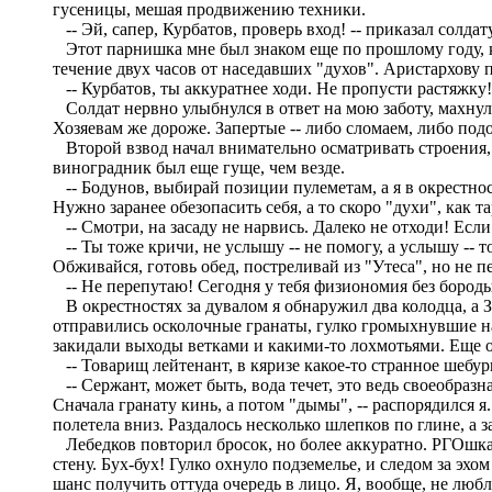
гусеницы, мешая продвижению техники.
-- Эй, сапер, Курбатов, проверь вход! -- приказал солдат
Этот парнишка мне был знаком еще по прошлому году, ко
течение двух часов от наседавших "духов". Аристархову п
-- Курбатов, ты аккуратнее ходи. Не пропусти растяжку! 
Солдат нервно улыбнулся в ответ на мою заботу, махнул
Хозяевам же дороже. Запертые -- либо сломаем, либо подо
Второй взвод начал внимательно осматривать строения, 
виноградник был еще гуще, чем везде.
-- Бодунов, выбирай позиции пулеметам, а я в окрестнос
Нужно заранее обезопасить себя, а то скоро "духи", как т
-- Смотри, на засаду не нарвись. Далеко не отходи! Если
-- Ты тоже кричи, не услышу -- не помогу, а услышу -- тож
Обживайся, готовь обед, постреливай из "Утеса", но не п
-- Не перепутаю! Сегодня у тебя физиономия без бороды, 
В окрестностях за дувалом я обнаружил два колодца, а 
отправились осколочные гранаты, гулко громыхнувшие на
закидали выходы ветками и какими-то лохмотьями. Еще о
-- Товарищ лейтенант, в кяризе какое-то странное шебур
-- Сержант, может быть, вода течет, это ведь своеобраз
Сначала гранату кинь, а потом "дымы", -- распорядился я.
полетела вниз. Раздалось несколько шлепков по глине, а з
Лебедков повторил бросок, но более аккуратно. РГОшка 
стену. Бух-бух! Гулко охнуло подземелье, и следом за эхо
шанс получить оттуда очередь в лицо. Я, вообще, не любл