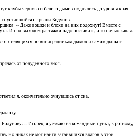
ут клубы черного и белого дымов поднялись до уровня края
та спустившийся с крыши Бодунов.
орщика. -- Даже вошки и блохи на них подохнут! Вместе с
духа. И над выходом растяжки надо поставить, а то ночью какая-
то от стелящихся по виноградникам дымов и самим дышать
прячась от полуденного зноя.
ответил я, окончательно очнувшись от сна.
ержанту.
л Бодунову: -- Игорек, я уезжаю на командный пункт, к ротному,
ву. Но никак не мог найти затаившихся врагов в этой