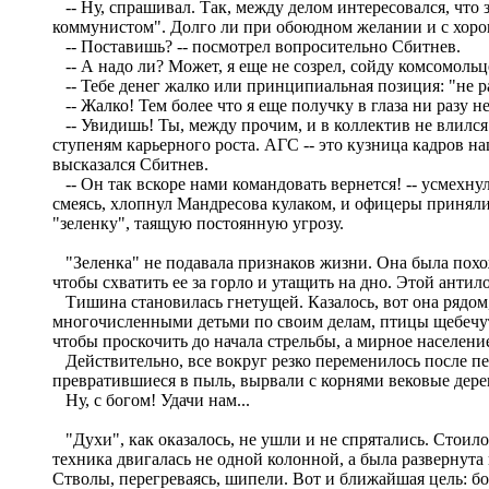
-- Ну, спрашивал. Так, между делом интересовался, что з
коммунистом". Долго ли при обоюдном желании и с хорош
-- Поставишь? -- посмотрел вопросительно Сбитнев.
-- А надо ли? Может, я еще не созрел, сойду комсомольц
-- Тебе денег жалко или принципиальная позиция: "не р
-- Жалко! Тем более что я еще получку в глаза ни разу не
-- Увидишь! Ты, между прочим, и в коллектив не влился!
ступеням карьерного роста. АГС -- это кузница кадров на
высказался Сбитнев.
-- Он так вскоре нами командовать вернется! -- усмехнул
смеясь, хлопнул Мандресова кулаком, и офицеры приняли
"зеленку", таящую постоянную угрозу.
"Зеленка" не подавала признаков жизни. Она была похож
чтобы схватить ее за горло и утащить на дно. Этой антил
Тишина становилась гнетущей. Казалось, вот она рядом,
многочисленными детьми по своим делам, птицы щебечут 
чтобы проскочить до начала стрельбы, а мирное населени
Действительно, все вокруг резко переменилось после пе
превратившиеся в пыль, вырвали с корнями вековые дере
Ну, с богом! Удачи нам...
"Духи", как оказалось, не ушли и не спрятались. Стоил
техника двигалась не одной колонной, а была развернута
Стволы, перегреваясь, шипели. Вот и ближайшая цель: б