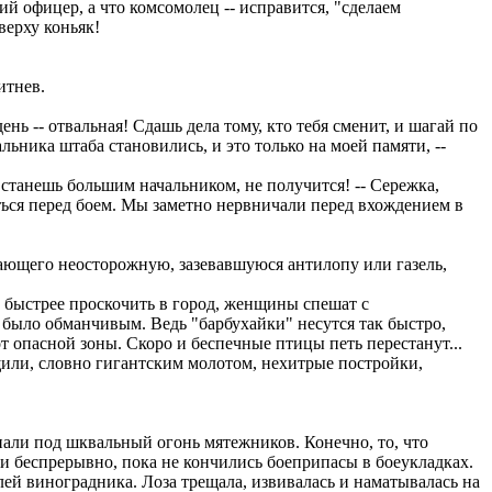
ий офицер, а что комсомолец -- исправится, "сделаем
верху коньяк!
итнев.
ь -- отвальная! Сдашь дела тому, кто тебя сменит, и шагай по
льника штаба становились, и это только на моей памяти, --
а станешь большим начальником, не получится! -- Сережка,
ться перед боем. Мы заметно нервничали перед вхождением в
дающего неосторожную, зазевавшуюся антилопу или газель,
 быстрее проскочить в город, женщины спешат с
 было обманчивым. Ведь "барбухайки" несутся так быстро,
т опасной зоны. Скоро и беспечные птицы петь перестанут...
щили, словно гигантским молотом, нехитрые постройки,
пали под шквальный огонь мятежников. Конечно, то, что
ли беспрерывно, пока не кончились боеприпасы в боеукладках.
ей виноградника. Лоза трещала, извивалась и наматывалась на