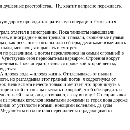
душевные расстройства... Ну, хватит напрасно переживать.
мскую дорогу проводить карательную операцию. Отольются
трала отлетел в виноградник. Пока танкисты навешивали
евьев, виноградные лозы трещали и падали, скошенные пулями
дах, как песчаные фонтаны или гейзеры, десятками взметались
и пыли, мешающая и дышать и смотреть.
л по развалинам, а потом переключился на самый огромный в
. Чувствуешь себя первобытным варваром. Строения вокруг
ончилась. Пока оператор занялся прокачкой второй ленты,
лядеться.
А плохая вода -- плохая жизнь. Отплевываясь от пыли и
оги, но разглядывая этот грязный поток, я содрогнулся от
г. Ведь вся эта нечесть только и мечтает, что проникнуть в
иторию этой страны да вымыть с хлоркой, чтоб обезвредить и
ело от всей грязи, они, возможно, сразу вымрут! С непривычки.
м из грязных котелков немытыми ложками (в горах вода дороже
удящими от усталости ногами, ноющими коленями, да зубы
т. Медсанбаты и госпиталя переполнены страдающими от