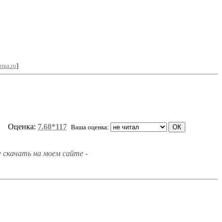
пка.ru
]
Оценка:
7.68*117
Ваша оценка:
 скачать на моем сайте -