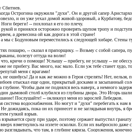
у Сбитнев.
гда Острогина окружили "духи". Он и другой сапер Аристархов
овезло, и он уже уехал домой живой-здоровый, а Курбатову, бедо
Ноги береги! -- похлопал я его по плечу.
 рукой и принялся осторожно проверять щупом тропу и подступы
рвем, а древесина ой как дорога в этой стране!
а мы с Бодуновым переместились к следующей хибаре. Стены тут
тях пошарю, -- сказал я прапорщику. -- Возьму с собой сапера, 
араканы, полезут оттуда на волю!
 что, кричи о помощи! Услышу -- прибегу, не услышу -- не обессу
е не прибегу. Вас много, нас мало. Если уж тебе станет худо, то 
ерепутай меня с врагами!
не ошибусь! Да и как же можно в Героя стрелять! Нет, нельзя, 
Зибоев отыскал еще один, прикрытый досками и засыпанный соло
 глубине. Чтобы дым не поднялся весь наверх, а немного задер
дин дымовой столб клубился из глубины двора. Это Игорь шали
шание! Послушайте! -- окликнул меня из зарослей Лебедков.
ная система водоснабжения. Но могут и "духи" перебегать к нам
 Не дожидаясь, пока он их принесет и не заглядывая внутрь, я бр
атем гулкий взрыв.
взрывается сразу при ударе, поэтому сержант выпустил гранату 
м вверх взметнулись на излете осколки. Если их выбросило даже с
ю разглядывать, что там, в глубине кяриза. Сооружения, конечн