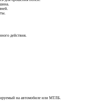
шина.
мней.
ты.
.
ного действия.
тируемый на автомобиле или МТЛБ.