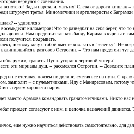
оторый вернулся с совещания.
а вспотеют! Задач нарезали, мать их! Слева от дороги кишлак --
ереди штурмует третья. Минометчики и артиллеристы с Баграмки 
шлак? -- удивился я.
восемьдесят километров! Что-то разведбат на себя берет, что-то
оль дороги. Нам предстоит загнать банду Карима в кяризы и т
если получится, подрывать.
кт, поэтому хочу с тобой вместе вползать в "зеленку". Не возра
я вклинившийся в разговор Острогин. -- Что нам предстоит тут 
ы обнаружим, травить. Пусть угорят к чертовой матери!
ести эти мириады душ, -- рассмеялся Острогин. -- Доведите пла
д и не отставая, ползем по долине, сметая все на пути. С краю 
дом, замполит -- с пулеметчиками. Иду с Мандресовым, потому чт
пять теряем хорошего парня.
дет вместо Арамова командовать гранатометчиками. Никто нас не
мбат приедет, согласуют с ним, и цепочка назначений двинется. 
ичок, еще нужно научиться действовать самостоятельно, для да