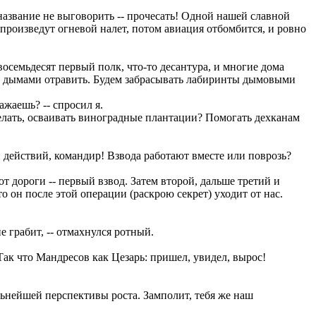
 название не выговорить -- прочесать! Одной нашей славной
произведут огневой налет, потом авиация отбомбится, и ровно
 восемьдесят первый полк, что-то десантура, и многие дома
ам дымами отравить. Будем забрасывать лабиринты дымовыми
жаешь? -- спросил я.
делать, осваивать виноградные плантации? Помогать дехканам
н действий, командир! Взвода работают вместе или поврозь?
от дороги -- первый взвод. Затем второй, дальше третий и
о он после этой операции (раскрою секрет) уходит от нас.
 грабит, -- отмахнулся ротный.
Так что Мандресов как Цезарь: пришел, увидел, вырос!
льнейшей перспективы роста. Замполит, тебя же наш