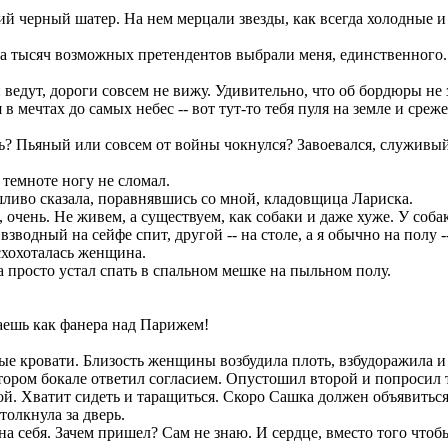
й черный шатер. На нем мерцали звезды, как всегда холодные и
а тысяч возможных претендентов выбрали меня, единственного. О
и ведут, дороги совсем не вижу. Удивительно, что об бордюры н
я в мечтах до самых небес -- вот тут-то тебя пуля на земле и сре
шь? Пьяный или совсем от войны чокнулся? Завоевался, служивый
темноте ногу не сломал.
шливо сказала, поравнявшись со мной, кладовщица Лариска.
, очень. Не живем, а существуем, как собаки и даже хуже. У соба
зводный на сейфе спит, другой -- на столе, а я обычно на полу 
схохоталась женщина.
а просто устал спать в спальном мешке на пыльном полу.
таешь как фанера над Парижем!
ые кровати. Близость женщины возбудила плоть, взбудоражила и
втором бокале ответил согласием. Опустошил второй и попросил 
й. Хватит сидеть и таращиться. Скоро Сашка должен объявиться.
толкнула за дверь.
 на себя. Зачем пришел? Сам не знаю. И сердце, вместо того чтоб