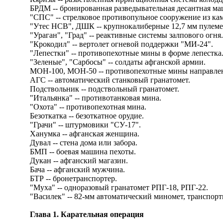
БРДМ -- бронированная разведывательная десантная ма
"СПС" -- стрелковое противопульное сооружение из ка
"Утес НСВ", ДШК -- крупнокалиберные 12,7 мм пулеме
"Ураган", "Град" -- реактивные системы залпового огня.
"Крокодил" -- вертолет огневой поддержки "МИ-24".
"Лепестки" -- противопехотные мины в форме лепестка
"Зеленые", "Сарбосы" -- солдаты афганской армии.
МОН-100, МОН-50 -- противопехотные мины направлен
АГС -- автоматический станковый гранатомет.
Подствольник -- подствольный гранатомет.
"Итальянка" -- противотанковая мина.
"Охота" -- противопехотная мина.
Безоткатка -- безоткатное орудие.
"Грачи" -- штурмовики "СУ-17".
Ханумка -- афганская женщина.
Дувал -- стена дома или забора.
БМП -- боевая машина пехоты.
Дукан -- афганский магазин.
Бача -- афганский мужчина.
БТР -- бронетранспортер.
"Муха" -- одноразовый гранатомет РПГ-18, РПГ-22.
"Василек" -- 82-мм автоматический миномет, транспор
Глава 1. Карательная операция