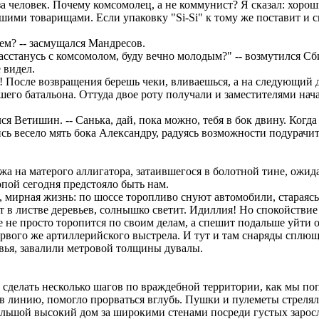
а человек. Почему комсомолец, а не коммунист? Я сказал: хорош
ими товарищами. Если упаковку "Si-Si" к тому же поставит и с
ем? -- засмущался Мандресов.
асстанусь с комсомолом, буду вечно молодым?" -- возмутился Сб
 видел.
 После возвращения берешь чеки, вливаешься, а на следующий ден
шего батальона. Оттуда двое роту получали и заместителями нача
ся Ветишин. -- Санька, дай, пока можно, тебя в бок двину. Когд
сь весело мять бока Александру, радуясь возможности подурачи
а на матерого аллигатора, затаившегося в болотной тине, ожи
опой сегодня предстояло быть нам.
 мирная жизнь: по шоссе торопливо снуют автомобили, стараясь
в листве деревьев, солнышко светит. Идиллия! Но спокойствие
е не просто торопится по своим делам, а спешит подальше уйти о
рвого же артиллерийского выстрела. И тут и там снаряды сплю
вья, завалили метровой толщины дувалы.
о сделать несколько шагов по враждебной территории, как мы по
 в линию, помогло прорваться вглубь. Пушки и пулеметы стреля
ольшой высокий дом за широкими стенами посреди густых заросл