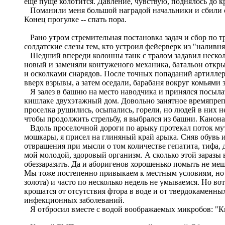
еще пуще колотится. Давление, чувствую, поднялось до к
Поманили меня большой наградой начальники и сбили с т
Конец прогулке -- спать пора.
Рано утром стремительная постановка задач и сбор по т
солдатские слезы тем, кто устроил фейерверк из "наливня
Шедший впереди колонны танк с тралом задавил несколь
новый и заменяли контуженого механика, батальон откры
и осколками снарядов. После точных попаданий артиллер
вверх взрывы, а затем оседали, барабаня вокруг комьям
Я залез в башню на место наводчика и принялся посылат
кишлаке двухэтажный дом. Довольно занятное времяпреп
проселка рушились, осыпались, горели, но людей в них н
чтобы продолжить стрельбу, я выбрался из башни. Канонад
Вдоль проселочной дороги по арыку протекал поток мутн
мошкары, я присел на глиняный край арыка. Сняв обувь и 
отвращения при мысли о том количестве гепатита, тифа, д
мой молодой, здоровый организм. А сколько этой заразы в
обеззаразить. Да и аборигенов хорошенько помыть не меша
Мы тоже постепенно привыкаем к местным условиям, но а
золота) и часто по несколько недель не умываемся. Но во
крошатся от отсутствия фтора в воде и от твердокамен
инфекционных заболеваний.
Я отбросил вместе с водой воображаемых микробов: "К