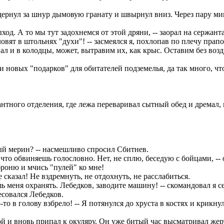
ернул за шнур дымовую гранату и швырнул вниз. Через пару мин
од. А то мы тут задохнемся от этой дряни, -- заорал на сержан
овят в штольнях "духи"! -- засмеялся я, похлопав по плечу прап
вал и в колодцы, может, вытравим их, как крыс. Оставим без воз
 новых "подарков" для обитателей подземелья, да так много, ч
сантного отделения, где лежа переваривал сытный обед и дремал, 
ый мерин? -- насмешливо спросил Сбитнев.
что обвиняешь голословно. Нет, не сплю, беседую с бойцами, -- 
броню и мчись "пулей" ко мне!
е сказал! Не вздремнуть, не отдохнуть, не расслабиться.
 меня охранять. Лебедков, заводите машину! -- скомандовал я с
есовался Лебедков.
то в голову взбрело! -- Я потянулся до хруста в костях и крикну
 и вновь припал к окуляру. Он уже битый час высматривал жерт