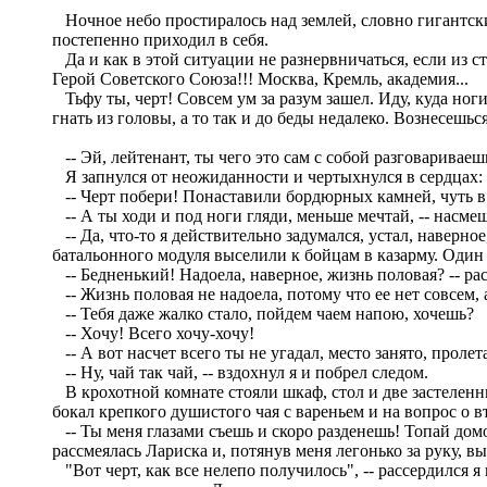
Ночное небо простиралось над землей, словно гигантски
постепенно приходил в себя.
Да и как в этой ситуации не разнервничаться, если из ст
Герой Советского Союза!!! Москва, Кремль, академия...
Тьфу ты, черт! Совсем ум за разум зашел. Иду, куда ног
гнать из головы, а то так и до беды недалеко. Вознесешьс
-- Эй, лейтенант, ты чего это сам с собой разговаривае
Я запнулся от неожиданности и чертыхнулся в сердцах:
-- Черт побери! Понаставили бордюрных камней, чуть в 
-- А ты ходи и под ноги гляди, меньше мечтай, -- насме
-- Да, что-то я действительно задумался, устал, наверное
батальонного модуля выселили к бойцам в казарму. Один в
-- Бедненький! Надоела, наверное, жизнь половая? -- ра
-- Жизнь половая не надоела, потому что ее нет совсем, 
-- Тебя даже жалко стало, пойдем чаем напою, хочешь?
-- Хочу! Всего хочу-хочу!
-- А вот насчет всего ты не угадал, место занято, проле
-- Ну, чай так чай, -- вздохнул я и побрел следом.
В крохотной комнате стояли шкаф, стол и две застеленн
бокал крепкого душистого чая с вареньем и на вопрос о 
-- Ты меня глазами съешь и скоро разденешь! Топай домо
рассмеялась Лариска и, потянув меня легонько за руку, вы
"Вот черт, как все нелепо получилось", -- рассердился я