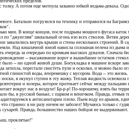
ритических пределов.
олку. А потом еще мотнула зазывно юбкой ведьма-деваха. Одни 
ревоге. Батальон погрузился на технику и отправился на Багра
ков".
ко мин. В конце концов, после подрыва мощного фугаса каток 
л по "джунглям" шквальный огонь изо всех стволов. Ветви дер
ии завалились внутрь крыши и стены нескольких строений. В са
и земли. Над кишлачной зоной нависла сплошная пелена из дыма 
ь очередь за очередью по кромкам высоких дувалов. Сначала би
ровождение -- высаживание ворот и вышибание остатков стекол
е было -- ни одной живой души. Боеукладка в машине вскоре зак
а затихла, перестали свистеть пули и осколки, и можно было ог
ой глинистой воды, вперемешку с мусором. Вода -- это жизнь. 
носки, я окунул ступни в эту жижу. Теплая жидкость освежила н
изентерии и холеры, которое протекает сейчас между пальцами но
итает вокруг нас в воздухе! Бр-р-р! По-хорошему, взять бы терр
ло бы, в русской баньке, с парком и веничком. Правда, отмыв т
даптируемся к антисанитарии плохо. Пьем воду из арыков, еди
т что странно: я ни разу ничем не заболел! Мучаюсь только с г
ных сухарей. Правда, большинство наших бойцов не выдерживаю
ыш, проклятые!"