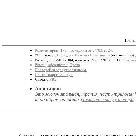
[
Регис
Комментарии: 175, последний от 24/03/2024.
© Copyright
Прокудин Николай Николаевич
(
n-s.prokudin
Размещен: 12/05/2004, изменен: 26/03/2017. 331k.
Статист
Роман
:
Афганистан
,
Проза
Постарайся вернуться живым.
Иллюстрации: 3 штук.
Скачать
FB2
Аннотация:
Это заключительная, третья, часть трилогии 
http://afganwar.narod.ru
Заказать книгу у автора
Кяризы -- разветвленная ирригационная система колодц