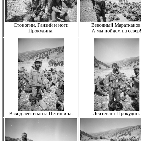
Стоногин, Ганзий и ноги
Взводный Маратканов
Прокудина.
"А мы пойдем на север
Взвод лейтенанта Петишина.
Лейтенант Прокудин.