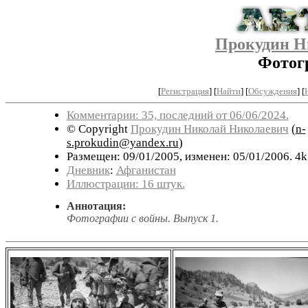
Прокудин Н
Фотогр
[
Регистрация
]
[
Найти
] [
Обсуждения
] [
Комментарии: 35, последний от 06/06/2024.
© Copyright
Прокудин Николай Николаевич
(
n-
s.prokudin@yandex.ru
)
Размещен: 09/01/2005, изменен: 05/01/2006. 4k
Дневник
:
Афганистан
Иллюстрации: 16 штук.
Аннотация:
Фотографии с войны. Выпуск 1.