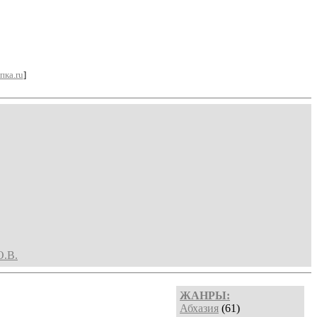
пка.ru
]
О.В.
ЖАНРЫ:
Абхазия
(61)