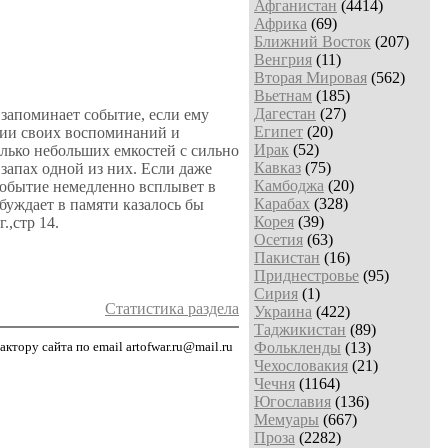
Афганистан
(4414)
Африка
(69)
Ближний Восток
(207)
Венгрия
(11)
Вторая Мировая
(562)
Вьетнам
(185)
Дагестан
(27)
 запоминает событие, если ему
Египет
(20)
ции своих воспоминаний и
Ирак
(52)
лько небольших емкостей с сильно
Кавказ
(75)
апах одной из них. Если даже
Камбоджа
(20)
 событие немедленно всплывет в
Карабах
(328)
буждает в памяти казалось бы
Корея
(39)
.,стр 14.
Осетия
(63)
Пакистан
(16)
Приднестровье
(95)
Сирия
(1)
Статистика раздела
Украина
(422)
Таджикистан
(89)
тору сайта по email artofwar.ru@mail.ru
Фолькленды
(13)
Чехословакия
(21)
Чечня
(1164)
Югославия
(136)
Мемуары
(667)
Проза
(2282)