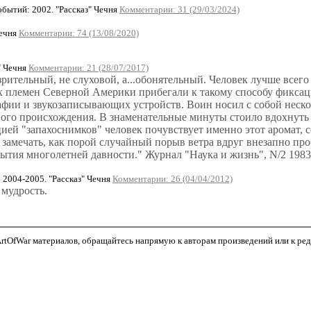
ытий: 2002. "Рассказ" Чечня
Комментарии: 31 (29/03/2024)
Чечня
Комментарии: 74 (13/08/2020)
" Чечня
Комментарии: 21 (28/07/2017)
рительный, не слуховой, а...обонятельный. Человек лучше всего
х племен Северной Америки прибегали к такому способу фикса
афии и звукозаписывающих устройств. Воин носил с собой неско
го происхождения. В знаменательные минуты стоило вдохнуть з
цией "запахоснимков" человек почувствует именно этот аромат,
 замечать, как порой случайный порыв ветра вдруг внезапно про
бытия многолетней давности." Журнал "Наука и жизнь", N/2 1983г
2004-2005. "Рассказ" Чечня
Комментарии: 26 (04/04/2012)
 мудрость.
tOfWar материалов, обращайтесь напрямую к авторам произведений или к редак