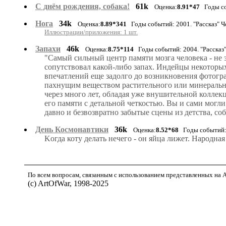
С днём рождения, собака!
61k
Оценка:
8.91*47
Годы соб
Нога
34k
Оценка:
8.89*341
Годы событий: 2001. "Рассказ" 
Иллюстрации/приложения: 1 шт.
Запахи
46k
Оценка:
8.75*114
Годы событий: 2004. "Рассказ
"Самый сильный центр памяти мозга человека - не з
сопутствовал какой-либо запах. Индейцы некоторы
впечатлений еще задолго до возникновения фотогр
пахнущим веществом растительного или минерально
через много лет, обладая уже внушительной коллек
его памяти с детальной четкостью. Вы и сами могли
давно и безвозвратно забытые сцены из детства, со
День Космонавтики
36k
Оценка:
8.52*68
Годы событий: 
Kогда коту делать нечего - он яйца лижет. Народная
По всем вопросам, связанным с использованием представленных на Ar
(с) ArtOfWar, 1998-2025