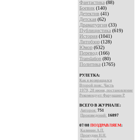
Фантастика
(88)
Боевик
(140)
Детектив
(41)
Детская
(62)
Драматургия
(33)
Публицистика
(619)
История
(1041)
Литобзор
(128)
Юмор
(632)
Перевод
(166)
Translation
(80)
Политика
(1765)
РУЛЕТКА:
Как я возвращался
Второй пояс. Часть
1979, 28 июня, постановление
Рекомендует Фарукшин Р.
ВСЕГО В ЖУРНАЛЕ:
Авторов:
751
Произведений:
16897
07/08
ПОЗДРАВЛЯЕМ
:
Калинин А.П.
Прокудин Н.Н.