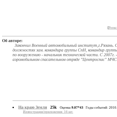
[
Регис
Об авторе:
Закончил Военный автомобильный институт,г.Рязань. 
должностях зам. командира группы СпН, командир груп
по вооружению - начальник технической части. С 2007г. 
аэромобильном спасательном отряде "Центроспас" МЧС
На краю Земли
25k
Оценка:
9.07*43
Годы событий: 2010. 
Иллюстрации/приложения: 16 шт.