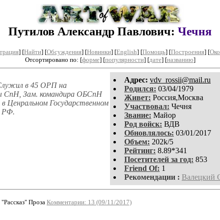
Путилов Александр Павлович:
Чечня
трация
]
[
Найти
] [
Обсуждения
] [
Новинки
] [
English
] [
Помощь
] [
Построения
]
[
Око
Отсортировано по: [
форме
] [
популярности
] [
дате
] [
названию
]
Aдpeс:
vdv_rossii@mail.ru
Служил в 45 ОРП на
Родился:
03/04/1979
пы СпН, Зам. командира ОБСпН
Живет:
Россия,Москва
- в Ценральном Государственном
Участвовал:
Чечня
 РФ.
Звание:
Майор
Род войск:
ВДВ
Обновлялось:
03/01/2017
Объем:
202k/5
Рейтинг:
8.89*341
Посетителей за год:
853
Friend Of:
1
Рекомендации :
Валецкий 
"Рассказ" Проза
Комментарии: 13 (09/11/2017)