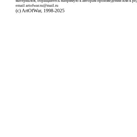
материалов, обращайтесь напрямую к авторам произведений или к ре
email artofwar.ru@mail.ru
(с) ArtOfWar, 1998-2025