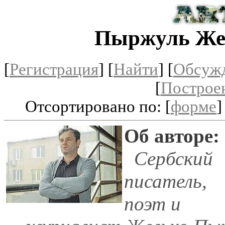
Пыржуль Же
[
Регистрация
]
[
Найти
] [
Обсуж
[
Построе
Отсортировано по: [
форме
]
Об авторе:
Сербский
писатель,
поэт и