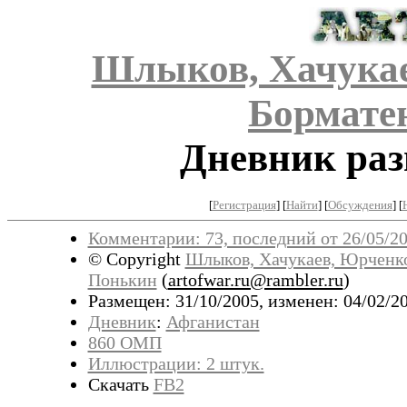
Шлыков, Хачукае
Бормате
Дневник раз
[
Регистрация
]
[
Найти
] [
Обсуждения
] [
Комментарии: 73, последний от 26/05/20
© Copyright
Шлыков, Хачукаев, Юрченко
Понькин
(
artofwar.ru@rambler.ru
)
Размещен: 31/10/2005, изменен: 04/02/20
Дневник
:
Афганистан
860 ОМП
Иллюстрации: 2 штук.
Скачать
FB2