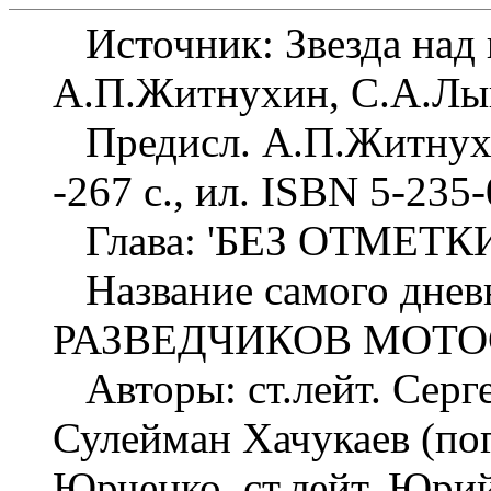
Источник: Звезда над 
А.П.Житнухин, С.А.Лы
Предисл. А.П.Житнухин
-267 с., ил. ISBN 5-235
Глава: 'БЕЗ ОТМЕТК
Название самого дне
РАЗВЕДЧИКОВ МОТО
Авторы: ст.лейт. Серге
Сулейман Хачукаев (пог
Юрченко, ст.лейт. Юри