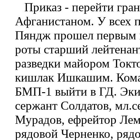
Приказ - перейти гра
Афганистаном. У всех п
Пяндж прошел первым 
роты старший лейтенан
разведки майором Ток
кишлак Ишкашим. Кома
БМП-1 выйти в ГД. Эки
сержант Солдатов, мл.с
Мурадов, ефрейтор Ле
рядовой Черненко, ряд