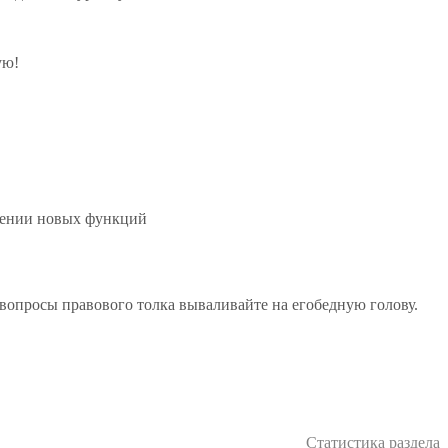
ую!
ючении новых функций
вопросы правового толка вываливайте на егобедную голову.
Статистика раздела