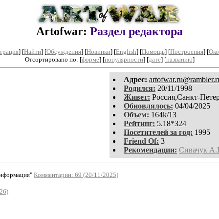
Artofwar:
Раздел редактора
трация
]
[
Найти
] [
Обсуждения
] [
Новинки
] [
English
] [
Помощь
] [
Построения
]
[
Око
Отсортировано по: [
форме
] [
популярности
] [
дате
] [
названию
]
Aдpeс:
artofwar.ru@rambler.r
Родился:
20/11/1998
Живет:
Россия,Санкт-Пете
Обновлялось:
04/04/2025
Объем:
164k/13
Рейтинг:
5.18*324
Посетителей за год:
1995
Friend Of:
3
Рекомендации:
Сивачук А.
нформация"
Комментарии: 69 (20/11/2025)
26)