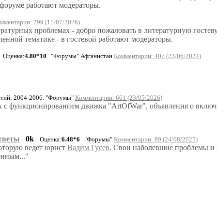
 форуме работают модераторы.
мментарии: 299 (11/07/2026)
ературных проблемах - добро пожаловать в литературную гостев
ленной тематике - в гостевой работают модераторы.
Оценка:
4.80*10
"Форумы" Афганистан
Комментарии: 407 (23/06/2024)
ий: 2004-2006. "Форумы"
Комментарии: 661 (23/05/2026)
ых с функционированием движка "ArtOfWar", объявления о вкл
тветы
0k
Оценка:
6.48*6
"Форумы"
Комментарии: 89 (24/08/2025)
которую ведет юрист
Вадим Гусев
. Свои наболевшие проблемы и 
нным..."