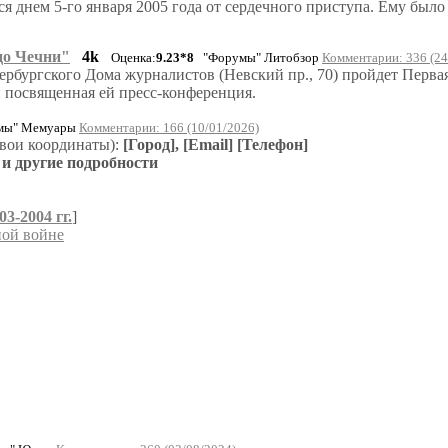
я днем 5-го января 2005 года от сердечного приступа. Ему было 
до Чечни"
4k
Оценка:
9.23*8
"Форумы" Литобзор
Комментарии: 336 (24
етербургского Дома журналистов (Невский пр., 70) пройдет Перв
 посвященная ей пресс-конференция.
ы" Мемуары
Комментарии: 166 (10/01/2026)
свои координаты):
[Город], [Email] [Телефон]
 и другие подробности
03-2004 гг.
]
ной войне