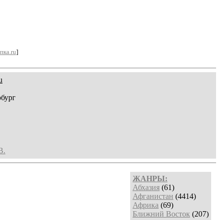
пка.ru
]
u
рбург
В.
ЖАНРЫ:
Абхазия
(61)
Афганистан
(4414)
Африка
(69)
Ближний Восток
(207)