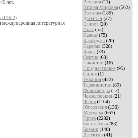
Венгрия
(11)
40 лет.
Вторая Мировая
(562)
Вьетнам
(185)
/11/2013)
Дагестан
(27)
ая международная литературная
Египет
(20)
Ирак
(52)
Кавказ
(75)
Камбоджа
(20)
Карабах
(328)
Корея
(39)
Осетия
(63)
Пакистан
(16)
Приднестровье
(95)
Сирия
(1)
Украина
(422)
Таджикистан
(89)
Фолькленды
(13)
Чехословакия
(21)
Чечня
(1164)
Югославия
(136)
Мемуары
(667)
Проза
(2282)
Фантастика
(88)
Боевик
(140)
Детектив
(41)