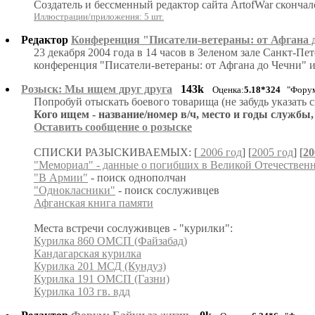
Создатель и бессменный редактор сайта ArtofWar скончалс
Иллюстрации/приложения: 5 шт.
Редактор
Конференция "Писатели-ветераны: от Афгана 
23 декабря 2004 года в 14 часов в Зеленом зале Санкт-П
конференция "Писатели-ветераны: от Афгана до Чечни" и
Розыск: Мы ищем друг друга
143k
Оценка:
5.18*324
"Форум
Попробуй отыскать боевого товарища (не забудь указать 
Кого ищем - название/номер в/ч, место и годы службы,
Оставить сообщение о розыске
СПИСКИ РАЗЫСКИВАЕМЫХ: [
2006 год
] [
2005 год
] [
20
"Мемориал" - данные о погибших в Великой Отечествен
"В Армии"
- поиск однополчан
"Однокласники"
- поиск сослуживцев
Афганская книга памяти
Места встречи сослуживцев - "курилки":
Курилка 860 OМСП (Файзабад)
Кандагарская курилка
Курилка 201 МСД (Кундуз)
Курилка 191 ОМСП (Газни)
Курилка 103 гв. вдд