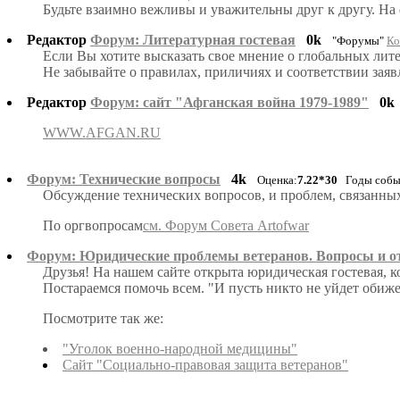
Будьте взаимно вежливы и уважительны друг к другу. На
Редактор
Форум: Литературная гостевая
0k
"Форумы"
Ко
Если Вы хотите высказать свое мнение о глобальных лит
Не забывайте о правилах, приличиях и соответствии заяв
Редактор
Форум: сайт "Афганская война 1979-1989"
0k
WWW.AFGAN.RU
Форум: Технические вопросы
4k
Оценка:
7.22*30
Годы событ
Обсуждение технических вопросов, и проблем, связанн
По оргвопросам
см. Форум Совета Artofwar
Форум: Юридические проблемы ветеранов. Вопросы и о
Друзья! На нашем сайте открыта юридическая гостевая, 
Постараемся помочь всем. "И пусть никто не уйдет обиже
Посмотрите так же:
"Уголок военно-народной медицины"
Сайт "Социально-правовая защита ветеранов"