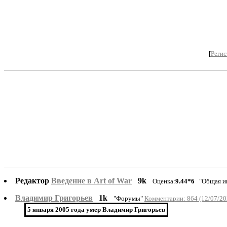
[
Регис
Редактор
Введение в Art of War
9k
Оценка:
9.44*6
"Общая и
Владимир Григорьев
1k
"Форумы"
Комментарии: 864 (12/07/20
5 января 2005 года умер Владимир Григорьев