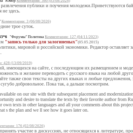
ы" Юмор
Комментарии: 360 (03/08/2024)
ля развлечения публики и поучения молодежи.Приветствуются б
 не здесь.
"
Комментарии: 3 (06/08/2026)
дние трое суток.
33*6
"Форумы" Политика
Комментарии: 127 (04/11/2023)
жим
"запись только для залогиненых"
(05.05.2015)
литики, мировой и российской экономики. Редактор оставляет з
.
: 428 (13/09/2019)
й, имеющихся на сайте, с последующим их размещением и модерн
зможность и желание переводить с русского языка на любой друго
йте также свои тексты на других языках и любые предложения, 
сугубо добровольное. Пока так, а дальше посмотрим.
ts available on our site with their subsequent placement and modernizatio
ity and desire to translate the texts by their favorite author from Russ
ur own texts in other languages and all your comments about this projec
That s the plan and we ll see how it goes later on.
ентарии: 176 (02/08/2026)
принять участие в дискуссиях, не относящихся к литературе, про