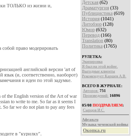
Детская
(62)
айки ТОЛЬКО из жизни и,
Драматургия
(33)
Публицистика
(619)
История
(1041)
Литобзор
(128)
Юмор
(632)
Перевод
(166)
Translation
(80)
Политика
(1765)
а собой право модерировать
РУЛЕТКА:
Экипировка
Я был на этой войне.
изацией английской версии 'art of
Выгодные клиенты
й язык (и, соответственно, наоборот)
Рекомендует Каршев А.В.
замечания и идеи по этой задумке.
ВСЕГО В ЖУРНАЛЕ:
Авторов:
751
Произведений:
16896
n of the English version of the Art of war
ian to write to me. So far as it seems I
05/08
ПОЗДРАВЛЯЕМ
:
t. So far we do not plan to pay any fees
Сырцов И.С.
Афган.ru
Музыка чеченской войны
Окопка.ru
ходите в "курилку".