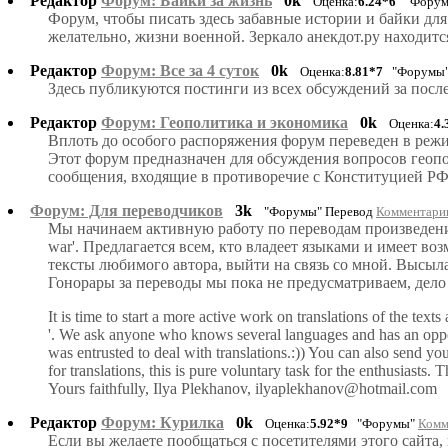
Редактор
Форум: Байки за жизнь
0k
Оценка:
6.24*6
"Форум
Форум, чтобы писать здесь забавные истории и байки д
желательно, жизни военной. Зеркало анекдот.ру находится
Редактор
Форум: Все за 4 суток
0k
Оценка:
8.81*7
"Форумы
Здесь публикуются постинги из всех обсуждений за после
Редактор
Форум: Геополитика и экономика
0k
Оценка:
4.
Вплоть до особого распоряжения форум переведен в ре
Этот форум предназначен для обсуждения вопросов геопо
сообщения, входящие в противоречие с Конституцией РФ
Форум: Для переводчиков
3k
"Форумы" Перевод
Комментарии
Мы начинаем активную работу по переводам произведени
war'. Предлагается всем, кто владеет языками и имеет во
тексты любимого автора, выйти на связь со мной. Высыла
Гонорары за переводы мы пока не предусматриваем, дело 
It is time to start a more active work on translations of the tex
'. We ask anyone who knows several languages and has an opportun
was entrusted to deal with translations.:)) You can also send yo
for translations, this is pure voluntary task for the enthusiasts. 
Yours faithfully, Ilya Plekhanov, ilyaplekhanov@hotmail.com
Редактор
Форум: Курилка
0k
Оценка:
5.92*9
"Форумы"
Комм
Если вы желаете пообщаться с посетителями этого сайта, 