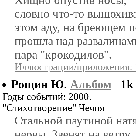
словно что-то вынюхива
этом аду, на бреющем п
прошла над развалинам
пара "крокодилов".
Иллюстрации/приложения: 
Рощин Ю.
Альбом
1k
Годы событий: 2000.
"Стихотворение" Чечня
Стальной паутиной нат
нервы, Звенят на ветру