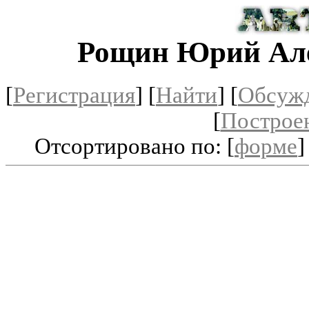
Рощин Юрий Ал
[
Регистрация
]
[
Найти
] [
Обсуж
[
Построе
Отсортировано по: [
форме
]