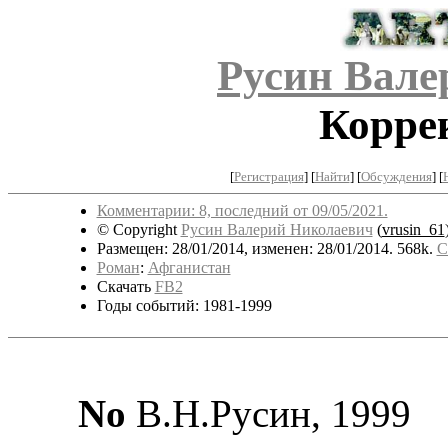
Русин Вале
Корре
[
Регистрация
]
[
Найти
] [
Обсуждения
] [
Комментарии: 8, последний от 09/05/2021.
© Copyright
Русин Валерий Николаевич
(
vrusin_61
Размещен: 28/01/2014, изменен: 28/01/2014. 568k.
С
Роман
:
Афганистан
Скачать
FB2
Годы событий: 1981-1999
No
В.Н.Русин, 1999