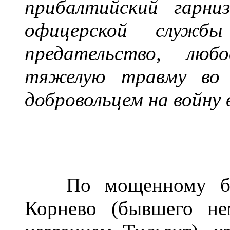
прибалтийский гарни
офицерской служб
предательство, любо
тяж
е
лую травму во 
добровольцем на войну 
По мощенному булы
Корнево (бывшего не