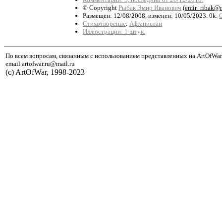
© Copyright
Рыбак Эмир Иванович
(
emir_ribak@m
Размещен: 12/08/2008, изменен: 10/05/2023. 0k.
Стихотворение
:
Афганистан
Иллюстрации: 1 штук.
По всем вопросам, связанным с использованием представленных на ArtOfWar
email artofwar.ru@mail.ru
(с) ArtOfWar, 1998-2023