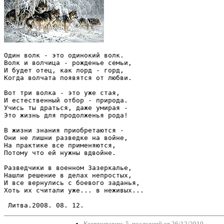
Один волк - это одинокий волк.

Волк и волчица - рожденье семьи,

И будет отец, как лорд - горд,

Когда волчата появятся от любви.

Вот три волка - это уже стая,

И естественный отбор - природа. 

Учись ты драться, даже умирая -

Это жизнь для продолженья рода!

В жизни знания приобретаются -

Они не лишни разведке на войне,

На практике все применяются,

Потому что ей нужны вдвойне.

Разведчики в военном Зазеркалье,

Нашли решение в делах непростых,

И все вернулись с боевого заданья,

Хоть их считали уже... в неживых...

 Литва.2008. 08. 12.
Комментарии: 5, последний от 26/12/2010.