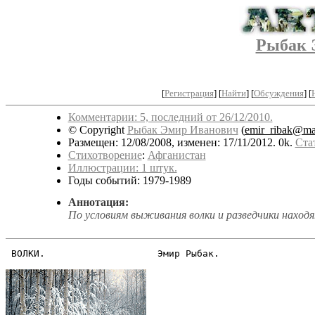
Рыбак 
[
Регистрация
]
[
Найти
] [
Обсуждения
] [
Комментарии: 5, последний от 26/12/2010.
© Copyright
Рыбак Эмир Иванович
(
emir_ribak@mai
Размещен: 12/08/2008, изменен: 17/11/2012. 0k.
Ста
Стихотворение
:
Афганистан
Иллюстрации: 1 штук.
Годы событий: 1979-1989
Аннотация:
По условиям выживания волки и разведчики находя
 ВОЛКИ.                    Эмир Рыбак.
