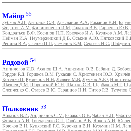
55
Майор
Зубков А.П.
Антонов С.В.
Арасланов А.А.
Романов В.И.
Баран
Федотов А.М.
Филипоненко И.М.
Галахов В.В.
Гирченко Ю.В.
Кондратьев В.Ф.
Косинов Н.П.
Крючков И.А.
Кузиков А.М.
Ла
Нейман И.А.
Неумержицкий Д.В.
Оськин А.Ю.
Пятковский В.
Репина В.А.
Саенко П.П.
Семёнов Е.М.
Сергеев И.С.
Шабунин 
54
Рядовой
Анпилогов И.В.
Асанов Ш.А.
Ашихмин О.В.
Бабкин Д.
Бобров
Гордон Р.Д.
Горшков В.М.
Гукасян С.
Христензен Ю.Э.
Хрычёв
Котенко П.
Кузнецов И.Н.
Ляляев М.В.
Лучков А.Ю.
Никитенко
Шачнев Д.М.
Шаровский Ю.Н.
Шатько С.В.
Щербаков М.Г.
Щип
Слепченко О.
Старев В.Ю.
Таранцов Н.И.
Титор Р.В.
Тулупов С
53
Полковник
Аблазов В.И.
Андрианов С.М.
Бабаков О.В.
Чабан Н.П.
Чаботь
Филатов А.И.
Гончаренко С.П.
Горбань В.В.
Янков А.И.
Юрчен
Крюков В.Н.
Кунявский Г.С.
Курочкин В.И.
Кузьмин Н.М.
Лап