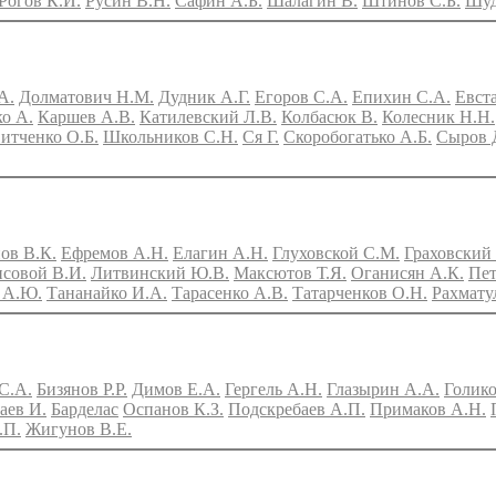
Рогов К.И.
Русин В.Н.
Сафин А.Б.
Шалагин В.
Штинов С.Б.
Шуд
А.
Долматович Н.М.
Дудник А.Г.
Егоров С.А.
Епихин С.А.
Евст
о А.
Каршев А.В.
Катилевский Л.В.
Колбасюк В.
Колесник Н.Н.
итченко О.Б.
Школьников С.Н.
Ся Г.
Скоробогатько А.Б.
Сыров 
ов В.К.
Ефремов А.Н.
Елагин А.Н.
Глуховской С.М.
Граховский
совой В.И.
Литвинский Ю.В.
Максютов Т.Я.
Оганисян А.К.
Пет
 А.Ю.
Тананайко И.А.
Тарасенко А.В.
Татарченков О.Н.
Рахмату
С.А.
Бизянов Р.Р.
Димов Е.А.
Гергель А.Н.
Глазырин А.А.
Голик
аев И.
Барделас
Оспанов К.З.
Подскребаев А.П.
Примаков А.Н.
.П.
Жигунов В.Е.