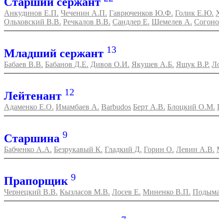
Старший сержант
Анкудинов Е.П.
Чеченин А.П.
Гаврюченков Ю.Ф.
Голик Е.Ю.
Ольховский В.В.
Речкалов В.В.
Сандлер Е.
Щемелев А.
Согоно
13
Младший сержант
Бабаев В.В.
Бабанов Д.Е.
Дивов О.И.
Якушев А.Б.
Ящук В.Р.
Л
12
Лейтенант
Адаменко Е.О.
Имамбаев А.
Barbudos
Берт А.В.
Блоцкий О.М.
9
Старшина
Бабченко А.А.
Безрукавый К.
Гладкий Д.
Горин О.
Левин А.В.
9
Прапорщик
Чернецкий В.В.
Кызласов М.В.
Лосев Е.
Миненко В.П.
Подыма