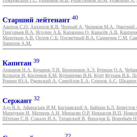
Покровский Г.С.
Разинков М.В.
Решетников М.М.
Резяпкин А.
40
Старший лейтенант
Акопов С.О.
Архипов К.В.
Черный А.
Чириков М.А.
Дмитрий 
Григорьев В.А.
Ягодин А.Б.
Капацина О.
Карасёв А.В.
Карпенк
Махоткин А.В.
Орлов С.Б.
Посметный В.А.
Сахончик С.М.
Сав
Зарипов А.М.
39
Капитан
Анваров Н.А.
Бочаров Д.Н.
Бронников А.Э.
Буркин О.А.
Чебан
Кольцов И.
Косенков Б.М.
Куприенко В.Н.
Курт
Кутырь В.Б.
Ли
Рощин Ю.А.
Ржевский А.
Самойлов Е.А.
Сеннов А.С.
Шкарин
32
Сержант
Адэ В.А.
Афанасьев И.М.
Баграмский А.
Байкин Б.Л.
Берестов 
Мариукин И.
Матвеев А.Н.
Минасян О.Р.
Некрасов И.П.
Никол
Штепан С.В.
Сокало И.А.
Татарский В.
Вахидов Б.
Воробьёв Н
22