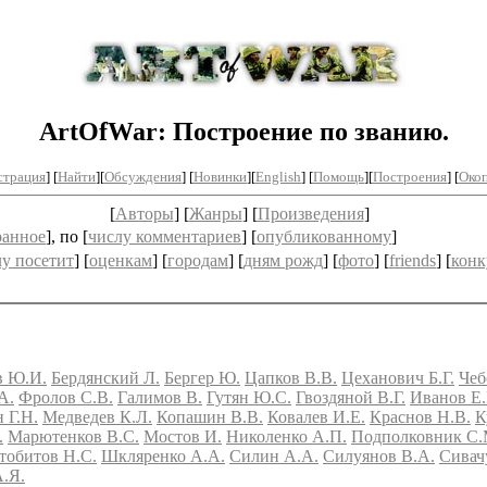
ArtOfWar: Построение по званию.
страция
] [
Найти
][
Обсуждения
] [
Новинки
][
English
] [
Помощь
][
Построения
]
[
Окоп
[
Авторы
] [
Жанры
] [
Произведения
]
ранное
], по [
числу комментариев
] [
опубликованному
]
лу посетит
] [
оценкам
] [
городам
] [
дням рожд
] [
фото
] [
friends
] [
конк
в Ю.И.
Бердянский Л.
Бергер Ю.
Цапков В.В.
Цеханович Б.Г.
Чеб
А.
Фролов С.В.
Галимов В.
Гутян Ю.С.
Гвоздяной В.Г.
Иванов Е.
 Г.Н.
Медведев К.Л.
Копашин В.В.
Ковалев И.Е.
Краснов Н.В.
К
.
Марютенков В.С.
Мостов И.
Николенко А.П.
Подполковник С.
тобитов Н.С.
Шкляренко А.А.
Силин А.А.
Силуянов В.А.
Сивач
.Я.