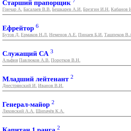
7
Старший прапорщик
Гончар А.
Басалаев В.В.
Бешкарев А.И.
Брезгин И.Н.
Кабанов 
6
Ефрейтор
Бутов Д.
Ермаков Н.Л.
Неменов А.Е.
Пинаев Б.И.
Ташпеков В.
3
Служащий СА
Альфия
Павлюков А.В.
Поротков В.Н.
2
Младший лейтенант
Днестрянский И.
Иванов В.И.
2
Генерал-майор
Ляховский А.А.
Шипачёв К.А.
2
Капитан 1 ранга