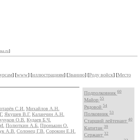
ка.ru
]
урсам
] [
www
] [
иллюстрациям
] [
Званию
] [
Роду войск
] [
Место
60
Подполковник
55
Майор
54
Рядовой
отарёв С.И.
Михайлов А.Н.
53
Полковник
Г.
Якушев В.Г.
Каланчин А.Н.
40
учуков О.В.
Кудаев Б.Ч.
Старший лейтенант
М.
Полюткин А.Б.
Пронькин О.
39
Капитан
ук А.В.
Солонец Г.В.
Сорокин Е.Н.
32
Сержант