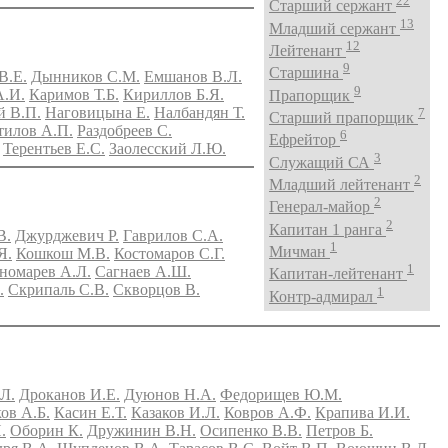
22
Старший сержант
13
Младший сержант
12
Лейтенант
9
Старшина
В.Е.
Дынников С.М.
Емшанов В.Л.
9
А.И.
Каримов Т.Б.
Кириллов Б.Я.
Прапорщик
 В.П.
Наговицына Е.
Налбандян Т.
7
Старший прапорщик
тилов А.П.
Раздобреев С.
6
Ефрейтор
Терентьев Е.С.
Заолесский Л.Ю.
3
Служащий СА
2
Младший лейтенант
2
Генерал-майор
2
Капитан 1 ранга
В.
Джурджевич Р.
Гаврилов С.А.
1
Мичман
Я.
Кошкош М.В.
Костомаров С.Г.
1
номарев А.Л.
Сагнаев А.Ш.
Капитан-лейтенант
.
Скрипаль С.В.
Скворцов В.
1
Контр-адмирал
Л.
Дроканов И.Е.
Дуюнов Н.А.
Федорищев Ю.М.
ов А.Б.
Касин Е.Т.
Казаков И.Л.
Ковров А.Ф.
Крапива И.И.
.
Оборин К.
Дружинин В.Н.
Осипенко В.В.
Петров Б.