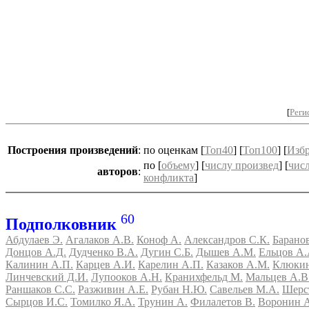
[
Реги
Построения
произведений
:
по оценкам [
Топ40
] [
Топ100
] [
Изб
по [
объему
] [
числу произвед
] [
чис
авторов
:
конфликта
]
60
Подполковник
Абдулаев Э.
Агалаков А.В.
Коноф А.
Александров С.К.
Барано
Донцов А.Д.
Дудченко В.А.
Дугин С.Б.
Дышев А.М.
Ельцов А.
Калинин А.П.
Карцев А.И.
Карелин А.П.
Казаков А.М.
Клюкин
Линчевский Д.И.
Лупооков А.Н.
Кранихфельд М.
Мальцев А.В
Раншаков С.С.
Разживин А.Е.
Рубан Н.Ю.
Савельев М.А.
Шерс
Сырцов И.С.
Томилко Я.А.
Трунин А.
Филалетов В.
Воронин А