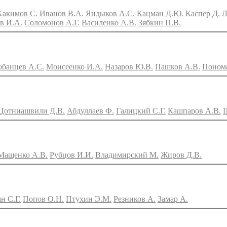
Хакимов С.
Иванов В.А.
Яндыков А.С.
Кацман Д.Ю.
Каспер Д.
Л
в И.А.
Соломонов А.Г.
Василенко А.В.
Зябкин П.В.
обанцев А.С.
Моисеенко И.А.
Назаров Ю.В.
Пашков А.В.
Понома
Цотниашвили Д.В.
Абдуллаев Ф.
Галицкий С.Г.
Кашпаров А.В.
Мащенко А.В.
Рубцов И.И.
Владимирский М.
Жиров Д.В.
н С.Г.
Попов О.Н.
Птухин Э.М.
Резников А.
Замар А.