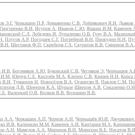
ов Э.Г.
Черкашин П.Р.
Демьяненко С.В.
Добрякович Я.И.
Дьяков 
Григоренко В.И.
Исупов А.
Иванов С.Ю.
Яшкин И.М.
Каменев 
бановский С.Л.
Лебедевъ И.
Лупаленко О.В.
Гуру В.А.
Малюцкий
Н.
Плугов А.Р.
Погодаев С.Г.
Погребной В.Н.
Прокудин Н.Н.
Пу
В.Н.
Шестаков Ф.П.
Скребцов Г.А.
Скуратов К.В.
Смирнов В.А.
 И.В.
Богомяков А.Ю.
Буковский С.В.
Чегляков Э.
Чернышев А.
 И.М.
Юрчук С.Е.
Киселёв М.А.
Клепец С.В.
Князев Н.Н.
Корса 
 В.И.
Туманцев Н.
Новосёлов В.А.
Оганесян В.
Павлов С.М.
По
лецов Д.В.
Шнееров К.А.
Шурале
Швецов А.В.
Сикаленко О.Н
.Е.
Валецкий О.В.
Волков В.В.
Волошин В.В.
ко А.А.
Черкашин А.П.
Чернов А.Н.
Чернышёв Ю.И.
Джуркович 
ко И.В.
Калинкин М.М.
Каменев А.И.
Кантария М.А.
Капишник
ин А.Н.
Мамедов А.А.
Миронов В.Н.
Морихин В.Е.
Носатов В.И