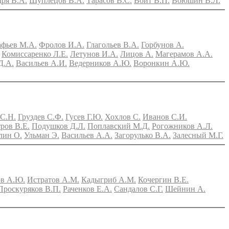
ря В.А.
Шуплецов В.А.
Тарасов В.С.
Войт В.П.
Воюшин В.Л.
афьев М.А.
Фролов И.А.
Глагольев В.А.
Горбунов А.
Комиссаренко Л.Е.
Летунов И.А.
Лицов А.
Магерамов А.А.
Д.А.
Васильев А.И.
Ведерников А.Ю.
Воронкин А.Ю.
 С.Н.
Груздев С.Ф.
Гусев Г.Ю.
Хохлов С.
Иванов С.И.
ров В.Е.
Подушков Д.Л.
Поплавский М.Д.
Рогожников А.Л.
лин О.
Ульман Э.
Васильев А.А.
Загорулько В.А.
Залесный М.Г.
ов А.Ю.
Истратов А.М.
Кадыгриб А.М.
Кочергин В.Е.
Проскуряков В.П.
Раченков Е.А.
Сандалов С.Г.
Шейнин А.