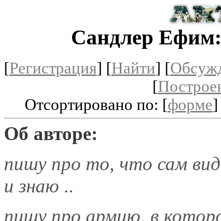
Сандлер Ефим
[
Регистрация
]
[
Найти
] [
Обсуж
[
Построе
Отсортировано по: [
форме
]
Об авторе:
пишу про то, что сам вид
и знаю ..
пишу про армию, в котор