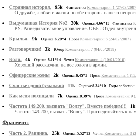
Странная история.
95k
Фантастика
Комментарии: 1 (27/03/2007
О дружбе, любви и жизни по обе стороны нашего непрос
Выдуманная История No2
30k
Оценка:
4.66*13
Фантастика
К
РУ- Разведывательное управление. ОВБ - Отдел внутренн
Крылья.
9k
Оценка:
6.29*4
Проза
Комментарии: 6 (24/02/2007)
Разговорчики!
3k
Юмор
Комментарии: 7 (04/05/2019)
Коля.
4k
Оценка:
8.11*14
Чечня
Комментарии: 4 (10/01/2010)
Хороший рассказчик, на вес золота в армии.
Офицерские жены
2k
Оценка:
6.45*5
Проза
Комментарии: 1 (15
Счастье одной бумажкой
11k
Оценка:
8.34*10
Годы событий: 
Как меня похищали
7k
Оценка:
8.39*6
Проза
Комментарии: 9 (
Частота 149.200, вызвать "Волгу". Вместе победим!!!
1k
Частота 149.200, вызвать "Волгу". Присоединяйтесь к нам
Фрагмент:
Часть 2. Равнина.
25k
Оценка:
5.52*13
Чечня
Комментарии: 3 (