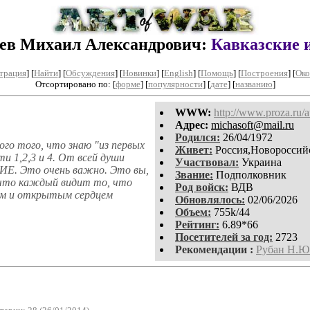
ев Михаил Александрович:
Кавказские 
трация
]
[
Найти
] [
Обсуждения
] [
Новинки
] [
English
] [
Помощь
] [
Построения
]
[
Око
Отсортировано по: [
форме
] [
популярности
] [
дате
] [
названию
]
WWW:
http://www.proza.ru/
Aдpeс:
michasoft@mail.ru
Родился:
26/04/1972
ого того, что знаю "из первых
Живет:
Россия,Новороссий
ти 1,2,3 и 4. От всей души
Участвовал:
Украина
Е. Это очень важно. Это вы,
Звание:
Подполковник
у что каждый видит то, что
Род войск:
ВДВ
ием и открытым сердцем
Обновлялось:
02/06/2026
Объем:
755k/44
Рейтинг:
6.89*66
Посетителей за год:
2723
Рекомендации :
Рубан Н.Ю