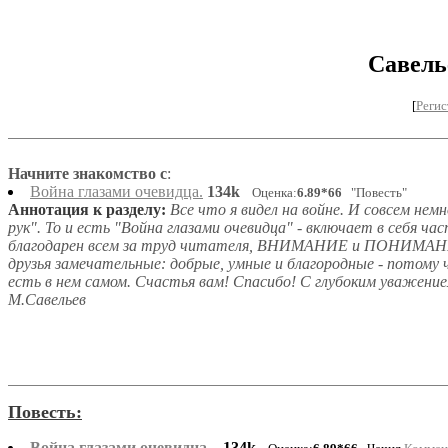
Савель
[
Регис
Начните знакомство с
:
Война глазами очевидца.
134k
Оценка:
6.89*66
"Повесть"
Аннотация к разделу:
Все что я видел на войне. И совсем немн
рук". То и есть "Война глазами очевидца" - включает в себя час
благодарен всем за труд читателя, ВНИМАНИЕ и ПОНИМАНИ
друзья замечательные: добрые, умные и благородные - потом
есть в нем самом. Счастья вам! Спасибо! С глубоким уважен
М.Савельев
Повесть:
Война глазами очевидца.
134k