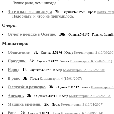
Лучше рано, чем никогда.
Эссе о наложении жгута
7k
Оценка:
6.81*28
Проза
Комментари
Надо знать; и чтоб не пригодилось.
Очерк:
Отчет о поездке в Осетию.
10k
Оценка:
5.01*7
Годы событий: 
Миниатюра:
Объяснение.
8k
Оценка:
5.51*6
Юмор
Комментарии: 2 (10/09/200
Праздник.
5k
Оценка:
7.91*7
Чечня
Комментарии: 6 (27/04/2011)
Наряд
1k
Оценка:
3.38*7
Юмор
Комментарии: 2 (30/12/2006)
В раю.
3k
Проза
Комментарии: 4 (15/01/2007)
О службе и разведке.
3k
Оценка:
7.11*12
Чечня
Комментарии: 1
Анекдот.
2k
Оценка:
4.34*11
Юмор
Комментарии: 2 (17/02/2008)
Машина времени.
2k
Проза
Комментарии: 3 (19/04/2007)
Рана.
2k
Оценка:
7.00*3
Проза
Комментарии: 6 (08/09/2014)