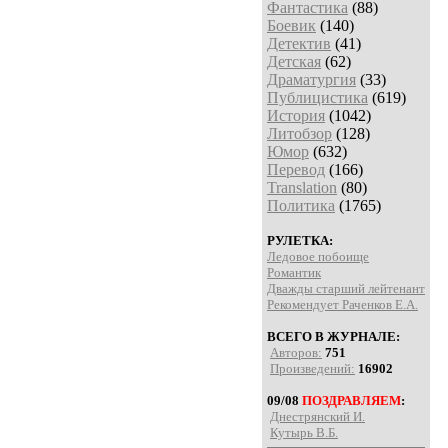
Фантастика
(88)
Боевик
(140)
Детектив
(41)
Детская
(62)
Драматургия
(33)
Публицистика
(619)
История
(1042)
Литобзор
(128)
Юмор
(632)
Перевод
(166)
Translation
(80)
Политика
(1765)
РУЛЕТКА:
Ледовое побоище
Романтик
Дважды старший лейтенант
Рекомендует Раченков Е.А.
ВСЕГО В ЖУРНАЛЕ:
Авторов:
751
Произведений:
16902
09/08
ПОЗДРАВЛЯЕМ
:
Днестрянский И.
Кутырь В.Б.