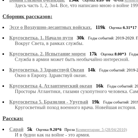
Оценка:
6.89*66
Чечня
Коммент
Здесь часть 1, 2, 3и4. Все, что написано мною о войне 1999 -
Сборник рассказов:
Эссе о Воздушно-десантных войсках.
119k
Оценка:
6.31*17
Кругосветка. 1. Начало пути
30k
Годы событий: 2019-2020. 
Вокруг Света, в рамках службы.
Кругосветка. 2. Испытание морем
17k
Оценка:
8.00*3
Годы 
Служба в армии может быть необычайно интересной.
Кругосветка. 3 Здравствуй Океан
14k
Годы событий: 2019-2
Окно в Европу. Здравствуй океан.
Кругосветка 4. Атлантический океан
16k
Годы событий: 2
Просторы Атлантики, глазами сухопутного человека. С
Кругосветка 5. Бразилия - Уругвай
19k
Годы событий: 201
Кругосветный поход военного врача. Новейшая история.
Рассказ:
Сарай
5k
Оценка:
9.20*6
Проза
Комментарии: 5 (28/04/2010)
И в будни как на войне - это армия.