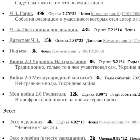
Сидетельствую о том что пережил лично.
Ч-3. Горы.
49k
Оценка:
7.75*22
Чечня
Комментарии: 9 (12/03/200
События очевидцем и участником которых стал автор в г
Ч - 4. Постоянная дислокация.
43k
Оценка:
7.21*14
Чечня
Дагестан Ч-1.
15k
Оценка:
5.38*22
Дагестан
Комментарии: 8 (21/
Подъем.
3k
Чечня
Комментарии: 2 (05/10/2009)
Война 2.0 Украина. На гражданке
8k
Оценка:
5.21*4
Годы со
Традиционно, только то в чем учавствовал сам. Украина и 
Война 2.0 Международный масштаб
3k
Годы событий: 202
Нейтральные воды. Гибридная война.
Моя война 2.0 Госпиталь
12k
Оценка:
8.00*3
Годы событий: 2
В прифронтовой полосе на новых территориях...
Эссе:
Эссе о дураках.
4k
Оценка:
4.92*13
Чечня
Комментарии: 64 (08/0
"Чеченские" мысли.
Эссе о любви (вместо завещания).
3k
Оценка:
8.89*12
Проз