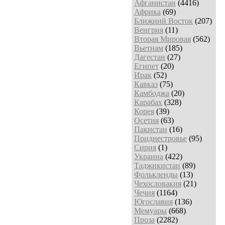
Афганистан
(4416)
Африка
(69)
Ближний Восток
(207)
Венгрия
(11)
Вторая Мировая
(562)
Вьетнам
(185)
Дагестан
(27)
Египет
(20)
Ирак
(52)
Кавказ
(75)
Камбоджа
(20)
Карабах
(328)
Корея
(39)
Осетия
(63)
Пакистан
(16)
Приднестровье
(95)
Сирия
(1)
Украина
(422)
Таджикистан
(89)
Фолькленды
(13)
Чехословакия
(21)
Чечня
(1164)
Югославия
(136)
Мемуары
(668)
Проза
(2282)