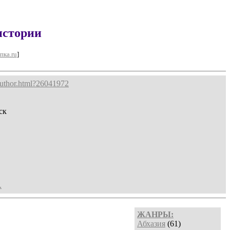
истории
пка.ru
]
author.html?26041972
ск
.
ЖАНРЫ:
Абхазия
(61)