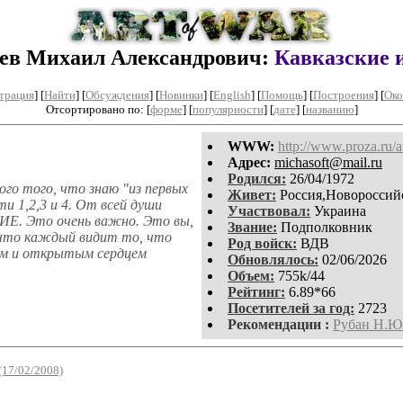
ев Михаил Александрович:
Кавказские 
трация
]
[
Найти
] [
Обсуждения
] [
Новинки
] [
English
] [
Помощь
] [
Построения
]
[
Око
Отсортировано по: [
форме
] [
популярности
] [
дате
] [
названию
]
WWW:
http://www.proza.ru/
Aдpeс:
michasoft@mail.ru
Родился:
26/04/1972
ого того, что знаю "из первых
Живет:
Россия,Новороссий
ти 1,2,3 и 4. От всей души
Участвовал:
Украина
Е. Это очень важно. Это вы,
Звание:
Подполковник
у что каждый видит то, что
Род войск:
ВДВ
ием и открытым сердцем
Обновлялось:
02/06/2026
Объем:
755k/44
Рейтинг:
6.89*66
Посетителей за год:
2723
Рекомендации :
Рубан Н.Ю
(17/02/2008)