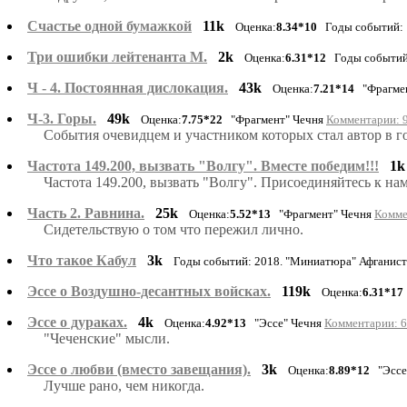
Счастье одной бумажкой
11k
Оценка:
8.34*10
Годы событий: 1
Три ошибки лейтенанта М.
2k
Оценка:
6.31*12
Годы событий:
Ч - 4. Постоянная дислокация.
43k
Оценка:
7.21*14
"Фрагмен
Ч-3. Горы.
49k
Оценка:
7.75*22
"Фрагмент" Чечня
Комментарии: 9
События очевидцем и участником которых стал автор в г
Частота 149.200, вызвать "Волгу". Вместе победим!!!
1k
Частота 149.200, вызвать "Волгу". Присоединяйтесь к нам
Часть 2. Равнина.
25k
Оценка:
5.52*13
"Фрагмент" Чечня
Комме
Сидетельствую о том что пережил лично.
Что такое Кабул
3k
Годы событий: 2018. "Миниатюра" Афганис
Эссе о Воздушно-десантных войсках.
119k
Оценка:
6.31*17
Эссе о дураках.
4k
Оценка:
4.92*13
"Эссе" Чечня
Комментарии: 6
"Чеченские" мысли.
Эссе о любви (вместо завещания).
3k
Оценка:
8.89*12
"Эссе
Лучше рано, чем никогда.