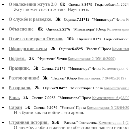
О наложении жгута 2.0
8k
Оценка:
8.84*9
Годы событий: 2024.
Жгут может спасти жизнь. Научитесь.
О службе и разведке.
3k
Оценка:
7.11*12
"Миниатюра" Чечня
К
Объяснение.
8k
Оценка:
5.51*6
"Миниатюра" Юмор
Комментарии:
Отчет о поездке в Осетию.
10k
Оценка:
5.01*7
Годы событий: 
Офицерские жены
2k
Оценка:
6.45*5
"Рассказ" Проза
Комментар
Подъем.
3k
"Фрагмент" Чечня
Комментарии: 2 (05/10/2009)
Праздник.
5k
Оценка:
7.91*7
"Миниатюра" Чечня
Комментарии: 6 
Разговорчики!
3k
"Рассказ" Юмор
Комментарии: 7 (04/05/2019)
Разорвало.
2k
Оценка:
9.04*7
"Миниатюра" Проза
Комментарии: 1
Рана.
2k
Оценка:
7.00*3
"Миниатюра" Проза
Комментарии: 6 (08/0
Сарай
5k
Оценка:
9.20*6
"Рассказ" Проза
Комментарии: 5 (28/04/2
И в будни как на войне - это армия.
Странная история.
95k
"Рассказ" Фантастика
Комментарии: 1 (2
О дружбе, любви и жизни по обе стороны нашего непрос