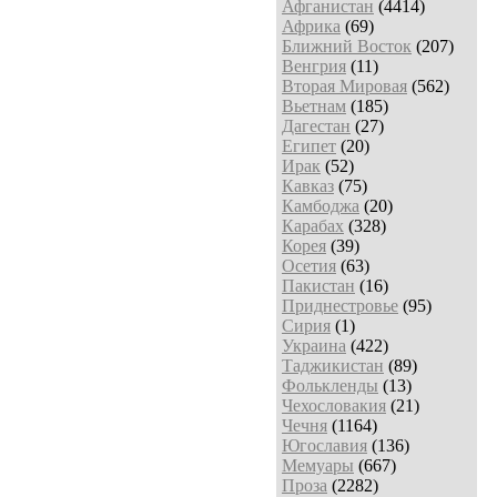
Афганистан
(4414)
Африка
(69)
Ближний Восток
(207)
Венгрия
(11)
Вторая Мировая
(562)
Вьетнам
(185)
Дагестан
(27)
Египет
(20)
Ирак
(52)
Кавказ
(75)
Камбоджа
(20)
Карабах
(328)
Корея
(39)
Осетия
(63)
Пакистан
(16)
Приднестровье
(95)
Сирия
(1)
Украина
(422)
Таджикистан
(89)
Фолькленды
(13)
Чехословакия
(21)
Чечня
(1164)
Югославия
(136)
Мемуары
(667)
Проза
(2282)