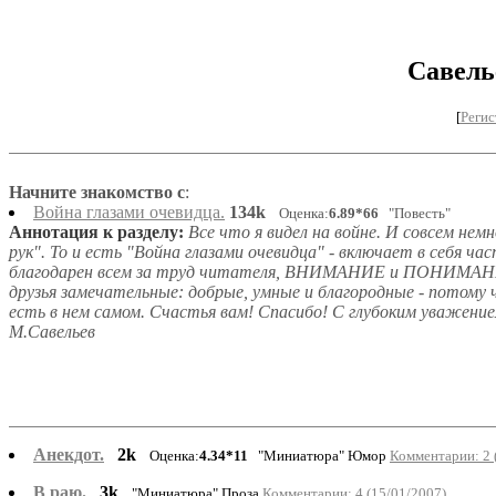
Савель
[
Регис
Начните знакомство с
:
Война глазами очевидца.
134k
Оценка:
6.89*66
"Повесть"
Аннотация к разделу:
Все что я видел на войне. И совсем немн
рук". То и есть "Война глазами очевидца" - включает в себя час
благодарен всем за труд читателя, ВНИМАНИЕ и ПОНИМАНИ
друзья замечательные: добрые, умные и благородные - потом
есть в нем самом. Счастья вам! Спасибо! С глубоким уважен
М.Савельев
Анекдот.
2k
Оценка:
4.34*11
"Миниатюра" Юмор
Комментарии: 2 
В раю.
3k
"Миниатюра" Проза
Комментарии: 4 (15/01/2007)