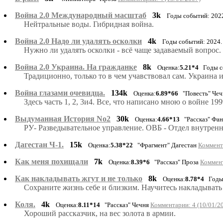
Война 2.0 Международный масштаб
3k
Годы событий: 2022
Нейтральные воды. Гибридная война.
Война 2.0 Надо ли удалять осколки
4k
Годы событий: 2024
Нужно ли удалять осколки - всё чаще задаваемый вопрос. 
Война 2.0 Украина. На гражданке
8k
Оценка:
5.21*4
Годы со
Традиционно, только то в чем учавствовал сам. Украина и 
Война глазами очевидца.
134k
Оценка:
6.89*66
"Повесть" Че
Здесь часть 1, 2, 3и4. Все, что написано мною о войне 1999 -
Выдуманная История No2
30k
Оценка:
4.66*13
"Рассказ" Фан
РУ- Разведывательное управление. ОВБ - Отдел внутренн
Дагестан Ч-1.
15k
Оценка:
5.38*22
"Фрагмент" Дагестан
Коммента
Как меня похищали
7k
Оценка:
8.39*6
"Рассказ" Проза
Коммент
Как накладывать жгут и не только
8k
Оценка:
8.78*4
Годы 
Сохраните жизнь себе и близким. Научитесь накладывать
Коля.
4k
Оценка:
8.11*14
"Рассказ" Чечня
Комментарии: 4 (10/01/2
Хороший рассказчик, на вес золота в армии.