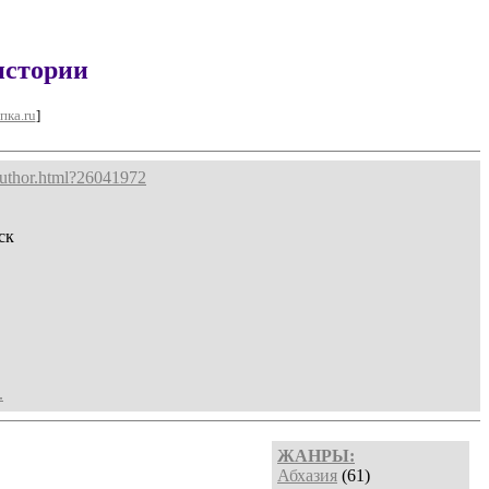
истории
пка.ru
]
author.html?26041972
ск
.
ЖАНРЫ:
Абхазия
(61)