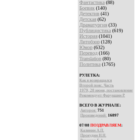
Фантастика
(88)
Боевик
(140)
Детектив
(41)
Детская
(62)
Драматургия
(33)
Публицистика
(619)
История
(1041)
Литобзор
(128)
Юмор
(632)
Перевод
(166)
Translation
(80)
Политика
(1765)
РУЛЕТКА:
Как я возвращался
Второй пояс. Часть
1979, 28 июня, постановление
Рекомендует Фарукшин Р.
ВСЕГО В ЖУРНАЛЕ:
Авторов:
751
Произведений:
16897
07/08
ПОЗДРАВЛЯЕМ
:
Калинин А.П.
Прокудин Н.Н.