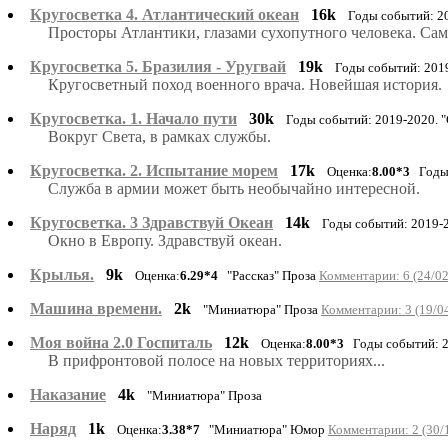
Кругосветка 4. Атлантический океан
16k
Годы событий: 2
Просторы Атлантики, глазами сухопутного человека. С
Кругосветка 5. Бразилия - Уругвай
19k
Годы событий: 2019
Кругосветный поход военного врача. Новейшая история.
Кругосветка. 1. Начало пути
30k
Годы событий: 2019-2020. 
Вокруг Света, в рамках службы.
Кругосветка. 2. Испытание морем
17k
Оценка:
8.00*3
Годы 
Служба в армии может быть необычайно интересной.
Кругосветка. 3 Здравствуй Океан
14k
Годы событий: 2019-2
Окно в Европу. Здравствуй океан.
Крылья.
9k
Оценка:
6.29*4
"Рассказ" Проза
Комментарии: 6 (24/0
Машина времени.
2k
"Миниатюра" Проза
Комментарии: 3 (19/0
Моя война 2.0 Госпиталь
12k
Оценка:
8.00*3
Годы событий: 20
В прифронтовой полосе на новых территориях...
Наказание
4k
"Миниатюра" Проза
Наряд
1k
Оценка:
3.38*7
"Миниатюра" Юмор
Комментарии: 2 (30/