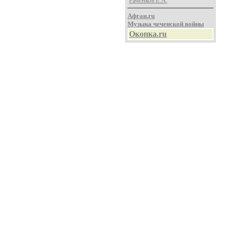
Раченков Е.А.
Афган.ru
Музыка чеченской войны
Окопка.ru